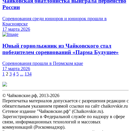
Чайковская биатлонистка выиграла первенство
России
Соревнования среди юниоров и юниорок прошли в
Красноярске
17 марта 2026
Юный горнолыжник из Чайковского стал
победителем соревнований «Парма Будущее»
Соревнования прошли в Пермском крае
17 марта 2026
1
2
3
4
5
...
134
© Чайковские.рф, 2013-2026
Перепечатка материалов допускается с разрешения редакции с
обязательным указанием прямой ссылки на сайт chaikovskie.ru
Сетевое издание "Чайковские.рф" (Chaikovskie.ru).
Зарегистрировано в Федеральной службе по надзору в сфере
связи, информационных технологий и массовых
коммуникаций (Роскомнадзор).