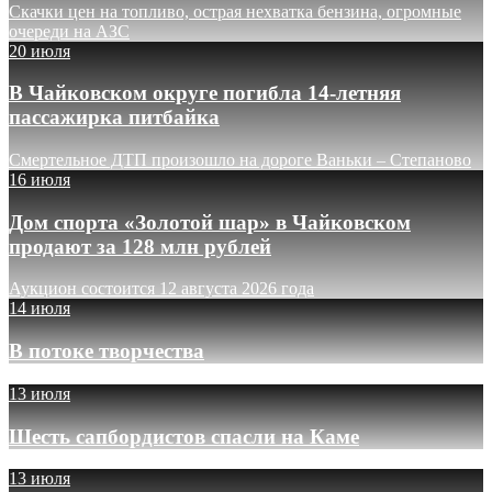
Скачки цен на топливо, острая нехватка бензина, огромные
очереди на АЗС
20 июля
В Чайковском округе погибла 14-летняя
пассажирка питбайка
Смертельное ДТП произошло на дороге Ваньки – Степаново
16 июля
Дом спорта «Золотой шар» в Чайковском
продают за 128 млн рублей
Аукцион состоится 12 августа 2026 года
14 июля
В потоке творчества
13 июля
Шесть сапбордистов спасли на Каме
13 июля