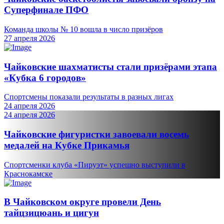
Суперфинале ПФО
Команда школы № 10 вошла в число призёров
27 апреля 2026
Чайковские шахматисты стали призёрами этапа
«Кубка 6 городов»
Спортсмены показали результаты в разных лигах
24 апреля 2026
24 апреля 2026
Чайковские фигуристки завоевали восемь
медалей на Кубке Прикамья
Спортсменки клуба «Пируэт» успешно выступили в
Краснокамске
В Чайковском округе провели День
тайцзицюань и цигун