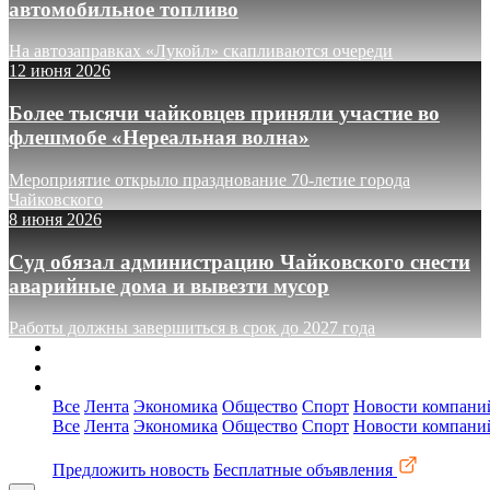
автомобильное топливо
На автозаправках «Лукойл» скапливаются очереди
12 июня 2026
Более тысячи чайковцев приняли участие во
флешмобе «Нереальная волна»
Мероприятие открыло празднование 70-летие города
Чайковского
8 июня 2026
Суд обязал администрацию Чайковского снести
аварийные дома и вывезти мусор
Работы должны завершиться в срок до 2027 года
О сайте
Реклама
Контакты
Все
Лента
Экономика
Общество
Спорт
Новости компани
Все
Лента
Экономика
Общество
Спорт
Новости компани
Предложить новость
Бесплатные объявления