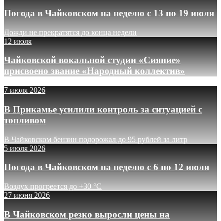
Погода в Чайковском на неделю с 13 по 19 июля
Дожди не прекратятся до конца недели
12 июля
Чайковской вокальной студии «Сияние»
присвоено звание «Народный коллектив»
7 июля 2026
В Прикамье усилили контроль за ситуацией с
топливом
В Чайковском бензин подорожал до 95 рублей за литр
5 июля 2026
Погода в Чайковском на неделю с 6 по 12 июля
Воздух прогреется до +30 °C
27 июня 2026
В Чайковском резко выросли цены на