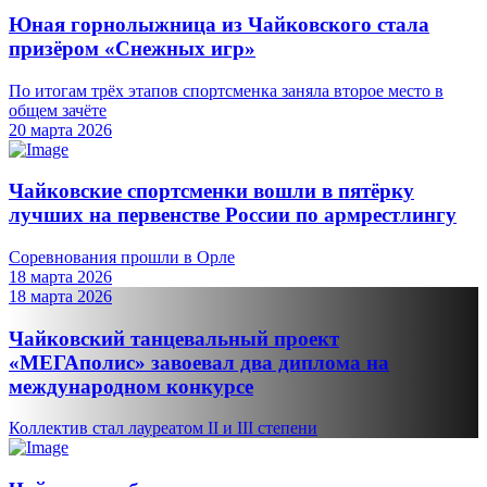
Юная горнолыжница из Чайковского стала
призёром «Снежных игр»
По итогам трёх этапов спортсменка заняла второе место в
общем зачёте
20 марта 2026
Чайковские спортсменки вошли в пятёрку
лучших на первенстве России по армрестлингу
Соревнования прошли в Орле
18 марта 2026
18 марта 2026
Чайковский танцевальный проект
«МЕГАполис» завоевал два диплома на
международном конкурсе
Коллектив стал лауреатом II и III степени