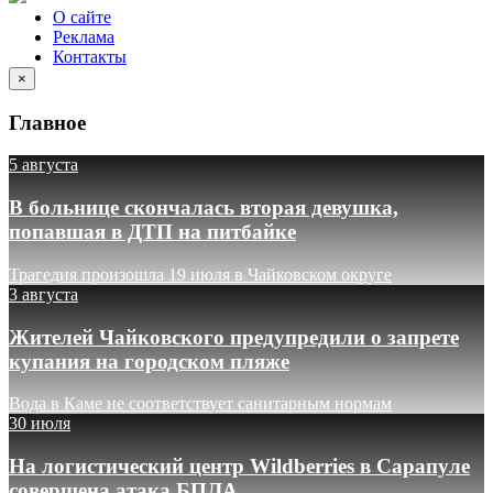
О сайте
Реклама
Контакты
×
Главное
5 августа
В больнице скончалась вторая девушка,
попавшая в ДТП на питбайке
Трагедия произошла 19 июля в Чайковском округе
3 августа
Жителей Чайковского предупредили о запрете
купания на городском пляже
Вода в Каме не соответствует санитарным нормам
30 июля
На логистический центр Wildberries в Сарапуле
совершена атака БПЛА