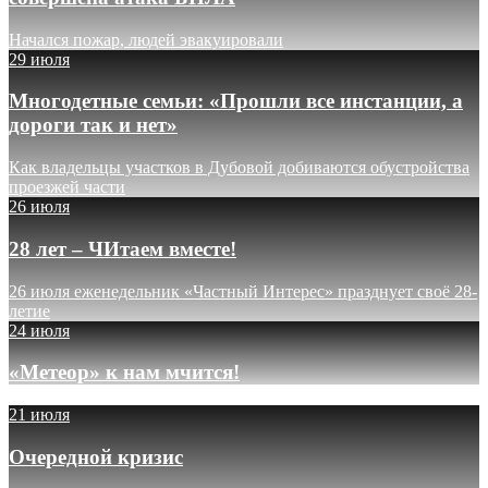
Начался пожар, людей эвакуировали
29 июля
Многодетные семьи: «Прошли все инстанции, а
дороги так и нет»
Как владельцы участков в Дубовой добиваются обустройства
проезжей части
26 июля
28 лет – ЧИтаем вместе!
26 июля еженедельник «Частный Интерес» празднует своё 28-
летие
24 июля
«Метеор» к нам мчится!
21 июля
Очередной кризис