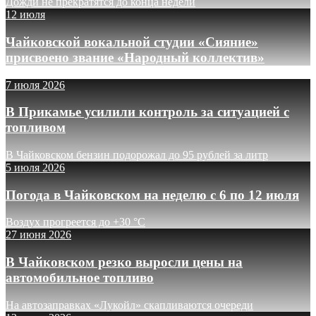
Дожди не прекратятся до конца недели
12 июля
Чайковской вокальной студии «Сияние»
присвоено звание «Народный коллектив»
7 июля 2026
В Прикамье усилили контроль за ситуацией с
топливом
В Чайковском бензин подорожал до 95 рублей за литр
5 июля 2026
Погода в Чайковском на неделю с 6 по 12 июля
Воздух прогреется до +30 °C
27 июня 2026
В Чайковском резко выросли цены на
автомобильное топливо
На автозаправках «Лукойл» скапливаются очереди