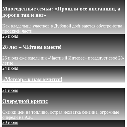
Многодетные семьи: «Прошли все инстанции, а
дороги так и нет»
Как владельцы участков в Дубовой добиваются обустройства
проезжей части
26 июля
28 лет – ЧИтаем вместе!
26 июля еженедельник «Частный Интерес» празднует своё 28-
летие
24 июля
«Метеор» к нам мчится!
21 июля
Очередной кризис
Скачки цен на топливо, острая нехватка бензина, огромные
очереди на АЗС
20 июля