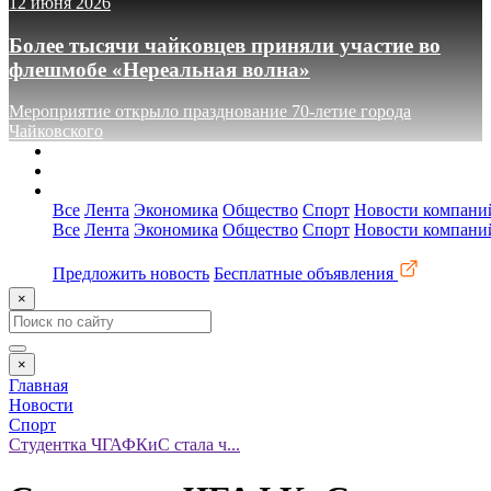
12 июня 2026
Более тысячи чайковцев приняли участие во
флешмобе «Нереальная волна»
Мероприятие открыло празднование 70-летие города
Чайковского
О сайте
Реклама
Контакты
Все
Лента
Экономика
Общество
Спорт
Новости компани
Все
Лента
Экономика
Общество
Спорт
Новости компани
Предложить новость
Бесплатные объявления
×
×
Главная
Новости
Спорт
Студентка ЧГАФКиС стала ч...