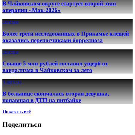
В Чайковском округе стартует второй этап
операции «Мак-2026»
сегодня
Более трети исследованных в Прикамье клещей
оказались переносчиками боррелиоза
сегодня
Свыше 5 млн рублей составил ущерб от
вандализма в Чайковском за лето
5 августа
В больнице скончалась вторая девушка,
попавшая в ДТП на питбайке
Показать всё
Поделиться