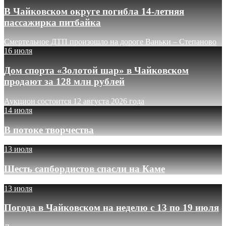
В Чайковском округе погибла 14-летняя
пассажирка питбайка
Смертельное ДТП произошло на дороге Ваньки – Степаново
16 июля
Дом спорта «Золотой шар» в Чайковском
продают за 128 млн рублей
Аукцион состоится 12 августа 2026 года
14 июля
В потоке творчества
13 июля
Шесть сапбордистов спасли на Каме
13 июля
Погода в Чайковском на неделю с 13 по 19 июля