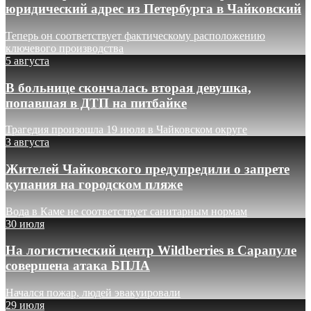
юридический адрес из Петербурга в Чайковский
Теперь он соответствует фактическому расположению
ключевого производства
5 августа
В больнице скончалась вторая девушка,
попавшая в ДТП на питбайке
Трагедия произошла 19 июля в Чайковском округе
3 августа
Жителей Чайковского предупредили о запрете
купания на городском пляже
Вода в Каме не соответствует санитарным нормам
30 июля
На логистический центр Wildberries в Сарапуле
совершена атака БПЛА
Начался пожар, людей эвакуировали
29 июля