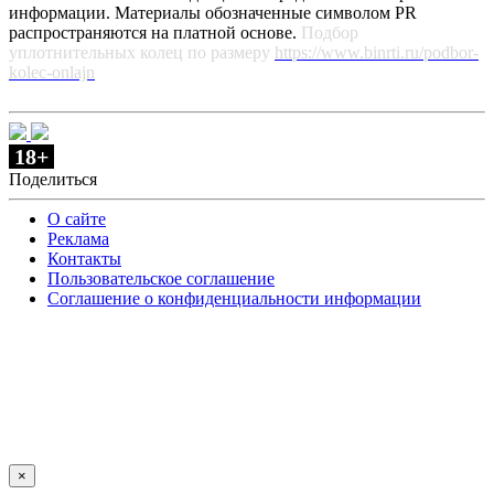
информации. Материалы обозначенные символом PR
распространяются на платной основе.
Подбор
уплотнительных колец по размеру
https://www.binrti.ru/podbor-
kolec-onlajn
18+
Поделиться
О сайте
Реклама
Контакты
Пользовательское соглашение
Соглашение о конфиденциальности информации
×