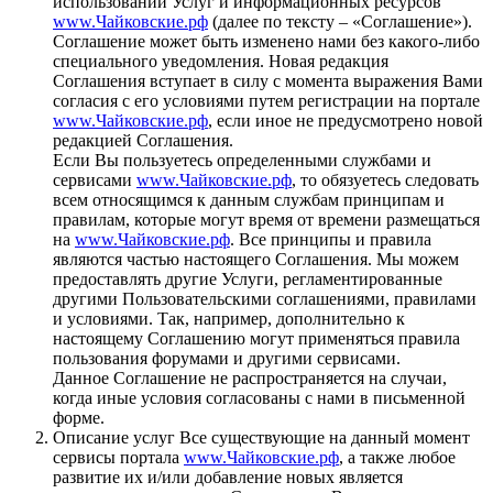
использовании Услуг и информационных ресурсов
www.Чайковские.рф
(далее по тексту – «Соглашение»).
Соглашение может быть изменено нами без какого-либо
специального уведомления. Новая редакция
Соглашения вступает в силу с момента выражения Вами
согласия с его условиями путем регистрации на портале
www.Чайковские.рф
, если иное не предусмотрено новой
редакцией Соглашения.
Если Вы пользуетесь определенными службами и
сервисами
www.Чайковские.рф
, то обязуетесь следовать
всем относящимся к данным службам принципам и
правилам, которые могут время от времени размещаться
на
www.Чайковские.рф
. Все принципы и правила
являются частью настоящего Cоглашения. Мы можем
предоставлять другие Услуги, регламентированные
другими Пользовательскими соглашениями, правилами
и условиями. Так, например, дополнительно к
настоящему Соглашению могут применяться правила
пользования форумами и другими сервисами.
Данное Соглашение не распространяется на случаи,
когда иные условия согласованы с нами в письменной
форме.
Описание услуг Все существующие на данный момент
сервисы портала
www.Чайковские.рф
, а также любое
развитие их и/или добавление новых является