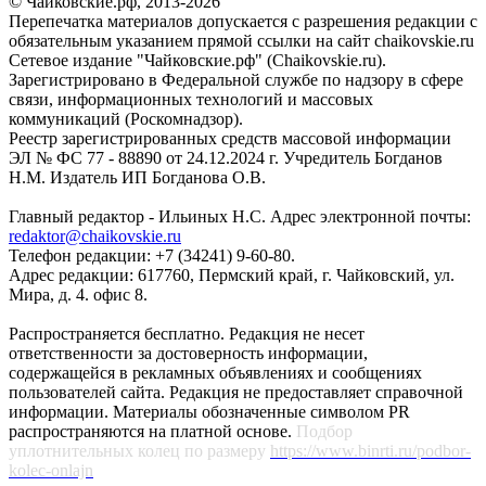
© Чайковские.рф, 2013-2026
Перепечатка материалов допускается с разрешения редакции с
обязательным указанием прямой ссылки на сайт chaikovskie.ru
Сетевое издание "Чайковские.рф" (Chaikovskie.ru).
Зарегистрировано в Федеральной службе по надзору в сфере
связи, информационных технологий и массовых
коммуникаций (Роскомнадзор).
Реестр зарегистрированных средств массовой информации
ЭЛ № ФС 77 - 88890 от 24.12.2024 г. Учредитель Богданов
Н.М. Издатель ИП Богданова О.В.
Главный редактор - Ильиных Н.С. Адрес электронной почты:
redaktor@chaikovskie.ru
Телефон редакции: +7 (34241) 9-60-80.
Адрес редакции: 617760, Пермский край, г. Чайковский, ул.
Мира, д. 4. офис 8.
Распространяется бесплатно. Редакция не несет
ответственности за достоверность информации,
содержащейся в рекламных объявлениях и сообщениях
пользователей сайта. Редакция не предоставляет справочной
информации. Материалы обозначенные символом PR
распространяются на платной основе.
Подбор
уплотнительных колец по размеру
https://www.binrti.ru/podbor-
kolec-onlajn