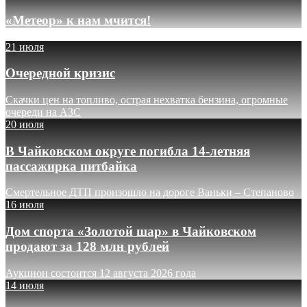
«Метеор» к нам мчится!
21 июля
Очередной кризис
Скачки цен на топливо, острая нехватка бензина, огромные
очереди на АЗС
20 июля
В Чайковском округе погибла 14-летняя
пассажирка питбайка
Смертельное ДТП произошло на дороге Ваньки – Степаново
16 июля
Дом спорта «Золотой шар» в Чайковском
продают за 128 млн рублей
Аукцион состоится 12 августа 2026 года
14 июля