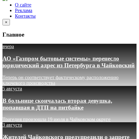
О сайте
Реклама
Контакты
×
Главное
вчера
АО «Газпром бытовые системы» перенесло
юридический адрес из Петербурга в Чайковский
Теперь он соответствует фактическому расположению
ключевого производства
5 августа
В больнице скончалась вторая девушка,
попавшая в ДТП на питбайке
Трагедия произошла 19 июля в Чайковском округе
3 августа
Жителей Чайковского предупредили о запрете