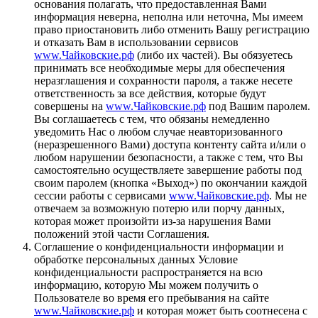
основания полагать, что предоставленная Вами
информация неверна, неполна или неточна, Мы имеем
право приостановить либо отменить Вашу регистрацию
и отказать Вам в использовании сервисов
www.Чайковские.рф
(либо их частей). Вы обязуетесь
принимать все необходимые меры для обеспечения
неразглашения и сохранности пароля, а также несете
ответственность за все действия, которые будут
совершены на
www.Чайковские.рф
под Вашим паролем.
Вы соглашаетесь с тем, что обязаны немедленно
уведомить Нас о любом случае неавторизованного
(неразрешенного Вами) доступа контенту сайта и/или о
любом нарушении безопасности, а также с тем, что Вы
самостоятельно осуществляете завершение работы под
своим паролем (кнопка «Выход») по окончании каждой
сессии работы с сервисами
www.Чайковские.рф
. Мы не
отвечаем за возможную потерю или порчу данных,
которая может произойти из-за нарушения Вами
положений этой части Соглашения.
Соглашение о конфиденциальности информации и
обработке персональных данных Условие
конфиденциальности распространяется на всю
информацию, которую Мы можем получить о
Пользователе во время его пребывания на сайте
www.Чайковские.рф
и которая может быть соотнесена с