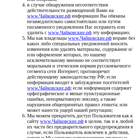
в случае обнаружения несоответствия
действительности размещенной Вами на
www.Чайковские.рф
информации Вы обязаны
незамедлительно самостоятельно или путем
письменного уведомления Нас исправить или
удалить с
www.Чайковские.рф
эту информацию;
Мы как владельцы
www.Чайковские.рф
вправе без
каких либо специальных уведомлений вносить
изменения или удалять материалы, содержание и/
или оформление которых, по нашему
исключительному мнению не соответствует
моральным и этическим нормам русскоязычного
сегмента сети Интернет; противоречит
действующему законодательству РФ; если
информация вводит в заблуждение посетителей
www.Чайковские.рф
; если информация содержит
орфографические и явные пунктуационные
ошибки, ненормативную лексику, а также
нарушения общепринятых правил этикета; или
может нанести ущерб нашей репутации;
Мы можем прекратить доступ Пользователя как к
сайту
www.Чайковские.рф
в целом, так и к любой
их части без предварительного предупреждения в
случае, если Пользователь вовлечен в действия,
которые Мы считаем нарушающими правила и