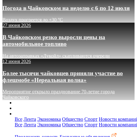
Погода в Чайковском на неделю с 6 по 12 июля
Воздух прогреется до +30 °C
27 июня 2026
В Чайковском резко выросли цены на
автомобильное топливо
На автозаправках «Лукойл» скапливаются очереди
12 июня 2026
Более тысячи чайковцев приняли участие во
флешмобе «Нереальная волна»
Мероприятие открыло празднование 70-летие города
Чайковского
О сайте
Реклама
Контакты
Все
Лента
Экономика
Общество
Спорт
Новости компани
Все
Лента
Экономика
Общество
Спорт
Новости компани
Предложить новость
Бесплатные объявления