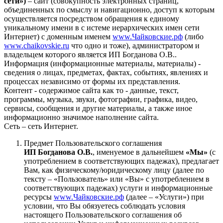
сети»)
– сайт (совокупность электронных страниц,
объединенных по смыслу и навигационно, доступ к которым
осуществляется посредством обращения к единому
уникальному имени в с истеме иерархических имен сети
Интернет) с доменным именем
www.Чайковские.рф
(либо
www.chaikovskie.ru
что одно и тоже), администратором и
владельцем которого является ИП Богданова О.В..
Информация (информационные материалы, материалы) -
сведения о лицах, предметах, фактах, событиях, явлениях и
процессах независимо от формы их представления.
Контент - содержимое сайта как то - данные, текст,
программы, музыка, звуки, фотографии, графика, видео,
сервисы, сообщения и другие материалы, а также иное
информационно значимое наполнение сайта.
Сеть – сеть Интернет.
Предмет Пользовательского соглашения
ИП Богданова О.В.
, именуемое в дальнейшем
«Мы»
(с
употреблением в соответствующих падежах), предлагает
Вам, как физическому/юридическому лицу (далее по
тексту – «Пользователь» или «Вы» с употреблением в
соответствующих падежах) услуги и информационные
ресурсы
www.Чайковские.рф
(далее – «Услуги») при
условии, что Вы обязуетесь соблюдать условия
настоящего Пользовательского соглашения об