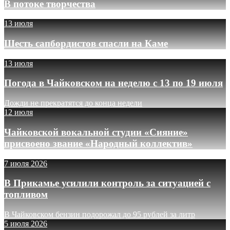
В потоке творчества
13 июля
Шесть сапбордистов спасли на Каме
13 июля
Погода в Чайковском на неделю с 13 по 19 июля
Дожди не прекратятся до конца недели
12 июля
Чайковской вокальной студии «Сияние»
присвоено звание «Народный коллектив»
7 июля 2026
В Прикамье усилили контроль за ситуацией с
топливом
В Чайковском бензин подорожал до 95 рублей за литр
5 июля 2026