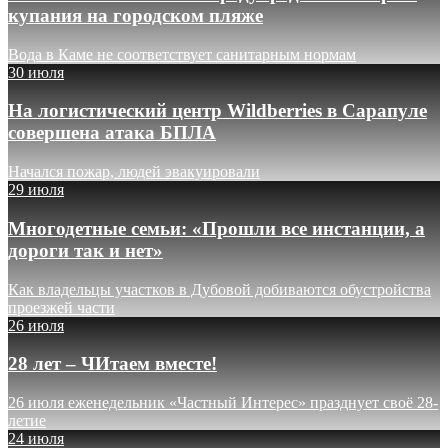
купания на городском пляже
Вода в Каме не соответствует санитарным нормам
30 июля
На логистический центр Wildberries в Сарапуле
совершена атака БПЛА
Начался пожар, людей эвакуировали
29 июля
Многодетные семьи: «Прошли все инстанции, а
дороги так и нет»
Как владельцы участков в Дубовой добиваются обустройства
проезжей части
26 июля
28 лет – ЧИтаем вместе!
26 июля еженедельник «Частный Интерес» празднует своё 28-
летие
24 июля