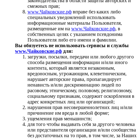
законодательства в области защиты авторских и
смежных прав;
www.Чайковские.рф
вправе без каких либо
специальных уведомлений использовать
информационные материалы Пользователя,
размещенные им на
www.Чайковские.рф
, в
собственных целях с указанием псевдонима
Пользователя либо его имени и фамилии.
Вы обязуетесь не использовать сервисы и службы
www.Чайковские.рф
для:
загрузки, посылки, передачи или любого другого
способа размещения информации и/или иного
контента, который является незаконным,
вредоносным, угрожающим, клеветническим,
нарушает авторские права, пропагандирует
ненависть и/или дискриминацию людей по
расовому, этническому, половому, религиозному,
социальному признакам, содержит оскорбления в
адрес конкретных лиц или организаций;
нарушения прав несовершеннолетних лиц и/или
причинение им вреда в любой форме;
ущемления прав меньшинств;
для того чтобы выдавать себя за другого человека
или представителя организации и/или сообщества
без достаточных на то прав, в том числе, за Наших