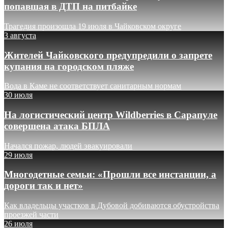
попавшая в ДТП на питбайке
Трагедия произошла 19 июля в Чайковском округе
3 августа
Жителей Чайковского предупредили о запрете
купания на городском пляже
Вода в Каме не соответствует санитарным нормам
30 июля
На логистический центр Wildberries в Сарапуле
совершена атака БПЛА
Начался пожар, людей эвакуировали
29 июля
Многодетные семьи: «Прошли все инстанции, а
дороги так и нет»
Как владельцы участков в Дубовой добиваются обустройства
проезжей части
26 июля