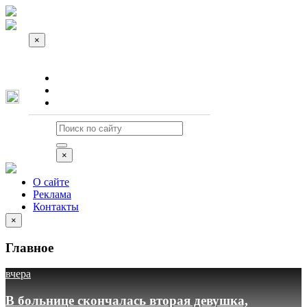
×
О сайте
Реклама
Контакты
×
О сайте
Реклама
Контакты
×
Главное
вчера
В больнице скончалась вторая девушка,