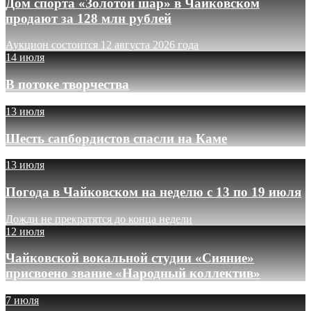
Дом спорта «Золотой шар» в Чайковском
продают за 128 млн рублей
Аукцион состоится 12 августа 2026 года
14 июля
В потоке творчества
13 июля
Шесть сапбордистов спасли на Каме
13 июля
Погода в Чайковском на неделю с 13 по 19 июля
Дожди не прекратятся до конца недели
12 июля
Чайковской вокальной студии «Сияние»
присвоено звание «Народный коллектив»
7 июля