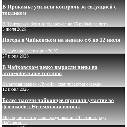
В Прикамье усилили контроль за ситуацией с
топливом
В Чайковском бензин подорожал до 95 рублей за литр
5 июля 2026
Погода в Чайковском на неделю с 6 по 12 июля
Воздух прогреется до +30 °C
27 июня 2026
В Чайковском резко выросли цены на
автомобильное топливо
На автозаправках «Лукойл» скапливаются очереди
12 июня 2026
Более тысячи чайковцев приняли участие во
флешмобе «Нереальная волна»
Мероприятие открыло празднование 70-летие города
Чайковского