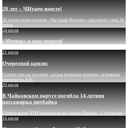
28 лет – ЧИтаем вместе!
26 июля еженедельник «Частный Интерес» празднует своё 28-
летие
24 июля
«Метеор» к нам мчится!
21 июля
Очередной кризис
Скачки цен на топливо, острая нехватка бензина, огромные
очереди на АЗС
20 июля
В Чайковском округе погибла 14-летняя
пассажирка питбайка
Смертельное ДТП произошло на дороге Ваньки – Степаново
16 июля