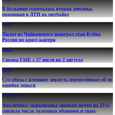
В больнице скончалась вторая девушка,
попавшая в ДТП на питбайке
вчера
Пилот из Чайковского выиграл этап Кубка
России по кросс-кантри
вчера
Сводка ГАИ: с 27 июля по 2 августа
вчера
Суд обязал женщину вернуть переведённые ей по
ошибке деньги
4 августа
Аналитика: маркировка звонков почти на 25%
снизила число холодных обзвонов и спам-