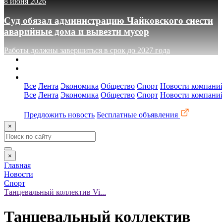
8 июня 2026
Суд обязал администрацию Чайковского снести
аварийные дома и вывезти мусор
Работы должны завершиться в срок до 2027 года
О сайте
Реклама
Контакты
Все
Лента
Экономика
Общество
Спорт
Новости компани
Все
Лента
Экономика
Общество
Спорт
Новости компани
Предложить новость
Бесплатные объявления
×
×
Главная
Новости
Спорт
Танцевальный коллектив Vi...
Танцевальный коллектив