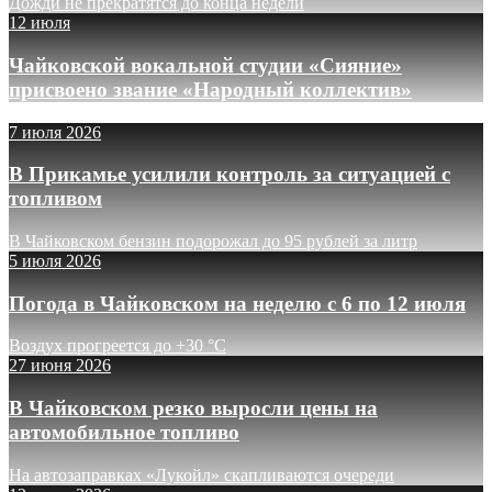
Дожди не прекратятся до конца недели
12 июля
Чайковской вокальной студии «Сияние»
присвоено звание «Народный коллектив»
7 июля 2026
В Прикамье усилили контроль за ситуацией с
топливом
В Чайковском бензин подорожал до 95 рублей за литр
5 июля 2026
Погода в Чайковском на неделю с 6 по 12 июля
Воздух прогреется до +30 °C
27 июня 2026
В Чайковском резко выросли цены на
автомобильное топливо
На автозаправках «Лукойл» скапливаются очереди