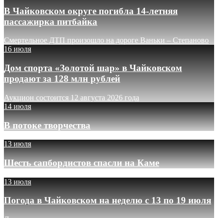
В Чайковском округе погибла 14-летняя
пассажирка питбайка
Смертельное ДТП произошло на дороге Ваньки – Степаново
16 июля
Дом спорта «Золотой шар» в Чайковском
продают за 128 млн рублей
Аукцион состоится 12 августа 2026 года
14 июля
В потоке творчества
13 июля
Шесть сапбордистов спасли на Каме
13 июля
Погода в Чайковском на неделю с 13 по 19 июля