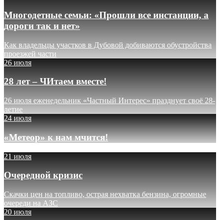
Многодетные семьи: «Прошли все инстанции, а
дороги так и нет»
Как владельцы участков в Дубовой добиваются обустройства
проезжей части
26 июля
28 лет – ЧИтаем вместе!
26 июля еженедельник «Частный Интерес» празднует своё 28-
летие
24 июля
«Метеор» к нам мчится!
21 июля
Очередной кризис
Скачки цен на топливо, острая нехватка бензина, огромные
очереди на АЗС
20 июля