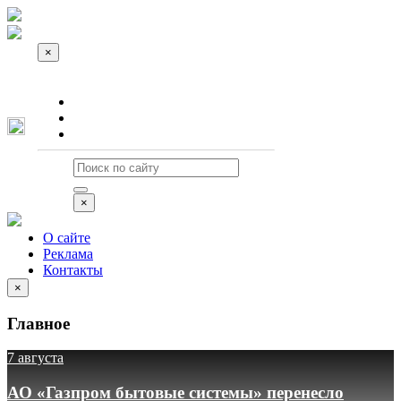
×
О сайте
Реклама
Контакты
×
О сайте
Реклама
Контакты
×
Главное
7 августа
АО «Газпром бытовые системы» перенесло