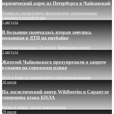
юридический адрес из Петербурга в Чайковский
Теперь он соответствует фактическому расположению
ключевого производства
5 августа
В больнице скончалась вторая девушка,
попавшая в ДТП на питбайке
Трагедия произошла 19 июля в Чайковском округе
3 августа
Жителей Чайковского предупредили о запрете
купания на городском пляже
Вода в Каме не соответствует санитарным нормам
30 июля
На логистический центр Wildberries в Сарапуле
совершена атака БПЛА
Начался пожар, людей эвакуировали
29 июля