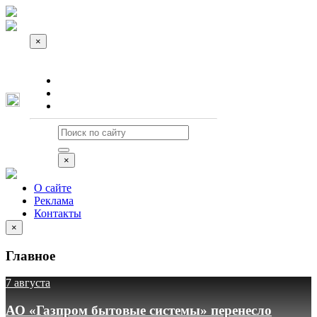
×
О сайте
Реклама
Контакты
×
О сайте
Реклама
Контакты
×
Главное
7 августа
АО «Газпром бытовые системы» перенесло