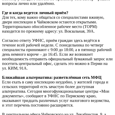
вопросы лично или удалённо.
Где и когда ведется личный приём?
Для тех, кому важно общаться со специалистами вживую,
двери инспекции в Чайковском остаются открытыми.
Территориально обособленное рабочее место (ТОРМ)
находится по прежнему адресу: ул. Вокзальная, 39А.
Согласно ответу УФНС, приём граждан здесь ведётся в
течение всей рабочей недели. С понедельника по четверг
специалисты принимают с 9:00 до 18:00, а в пятницу рабочий
день немного короче – до 16:45. Если же возникнет
необходимость отправить официальный бумажный запрос или
посетить центральный офис, сделать это можно в Перми на
ул. КИМ, 91А.
Ближайшая альтернатива: разветвлённая сеть МФЦ
Если ехать в саму инспекцию неудобно, у жителей города и
сельских территорий есть зачастую более доступная
альтернатива. Сегодня многофункциональные центры «Мои
документы», сообщают в УФНС по Пермскому краю,
оказывают тридцать различных услуг налогового ведомства,
и этот перечень постоянно расширяется.
В центральном офисе Чайковского на ул. Декабристов, 9, а