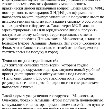
также в восьми сельских филиалах можно решить
практически любой привычный вопрос. Специалисты МФЦ
помогут подать декларацию 3-НДФЛ для оформления
налогового вычета, примут заявление на получение льгот по
имущественным налогам или выдадут справку о состоянии
ваших расчётов с бюджетом. Также через МФЦ можно
зарегистрировать ИП или юридическое лицо и получить
доступ к личному кабинету. Территориальные отделы
работают в посёлках Прикамском и Марковском, а также в
Большом Букоре, Альняше, Ваньках, Зипуново, Сосново и
Фоки, что избавляет сельских жителей от необходимости
тратить время на поездку в город.
Технологии для отдалённых сёл
Для жителей сельских территорий, которым трудно
добираться до окружного центра, запущен новый удобный
проект дистанционного обслуживания под названием
«Налоговая рядом». Его суть заключается в проведении
регулярных сеансов прямой видеосвязи со специалистами
налоговой службы.
Такой формат уже успешно тестируется в Марковском,
Ольховке, Фоках и Альняше. Чтобы получить полноценную
консультацию инспектора прямо в своем населённом пункте,
человеку не нужны навыки работы с компьютером –