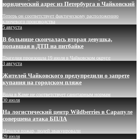
юридический адрес из Петербурга в Чайковский
Теперь он соответствует фактическому расположению
ключевого производства
5 августа
В больнице скончалась вторая девушка,
попавшая в ДТП на питбайке
Трагедия произошла 19 июля в Чайковском округе
3 августа
Жителей Чайковского предупредили о запрете
купания на городском пляже
Вода в Каме не соответствует санитарным нормам
30 июля
На логистический центр Wildberries в Сарапуле
совершена атака БПЛА
Начался пожар, людей эвакуировали
29 июля