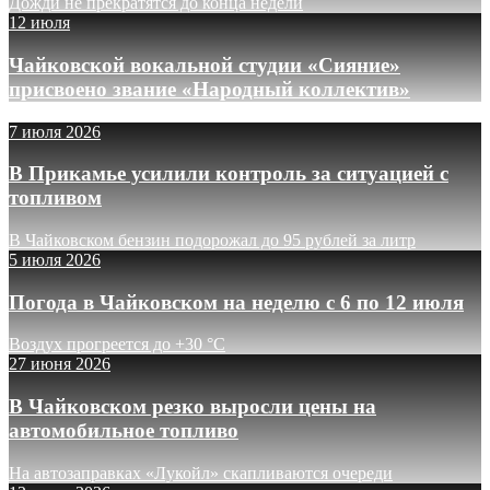
Дожди не прекратятся до конца недели
12 июля
Чайковской вокальной студии «Сияние»
присвоено звание «Народный коллектив»
7 июля 2026
В Прикамье усилили контроль за ситуацией с
топливом
В Чайковском бензин подорожал до 95 рублей за литр
5 июля 2026
Погода в Чайковском на неделю с 6 по 12 июля
Воздух прогреется до +30 °C
27 июня 2026
В Чайковском резко выросли цены на
автомобильное топливо
На автозаправках «Лукойл» скапливаются очереди