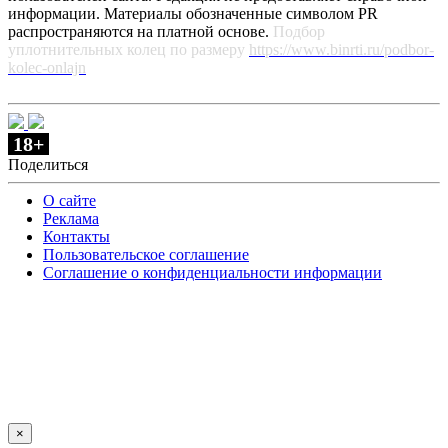
информации. Материалы обозначенные символом PR
распространяются на платной основе.
Подбор
уплотнительных колец по размеру
https://www.binrti.ru/podbor-
kolec-onlajn
18+
Поделиться
О сайте
Реклама
Контакты
Пользовательское соглашение
Соглашение о конфиденциальности информации
×