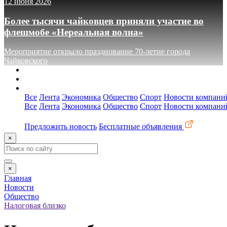
12 июня 2026
Более тысячи чайковцев приняли участие во
флешмобе «Нереальная волна»
Мероприятие открыло празднование 70-летие города
Чайковского
О сайте
Реклама
Контакты
Все
Лента
Экономика
Общество
Спорт
Новости компани
Все
Лента
Экономика
Общество
Спорт
Новости компани
Предложить новость
Бесплатные объявления
×
×
Главная
Новости
Общество
Налоговая близко