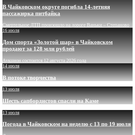
В Чайковском округе погибла 14-летняя
пассажирка питбайка
Смертельное ДТП произошло на дороге Ваньки – Степаново
16 июля
Дом спорта «Золотой шар» в Чайковском
продают за 128 млн рублей
Аукцион состоится 12 августа 2026 года
14 июля
В потоке творчества
13 июля
Шесть сапбордистов спасли на Каме
13 июля
Погода в Чайковском на неделю с 13 по 19 июля