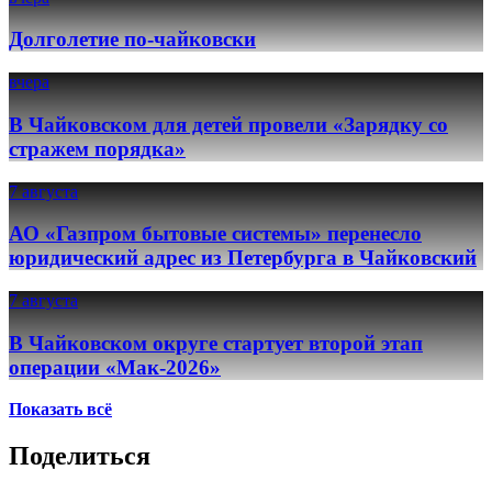
Долголетие по-чайковски
вчера
В Чайковском для детей провели «Зарядку со
стражем порядка»
7 августа
АО «Газпром бытовые системы» перенесло
юридический адрес из Петербурга в Чайковский
7 августа
В Чайковском округе стартует второй этап
операции «Мак-2026»
Показать всё
Поделиться