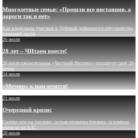
Многодетные семьи: «Прошли все инстанции, а
дороги так и нет»
Как владельцы участков в Дубовой добиваются обустройства
проезжей части
26 июля
28 лет – ЧИтаем вместе!
26 июля еженедельник «Частный Интерес» празднует своё 28-
летие
24 июля
«Метеор» к нам мчится!
21 июля
Очередной кризис
Скачки цен на топливо, острая нехватка бензина, огромные
очереди на АЗС
20 июля