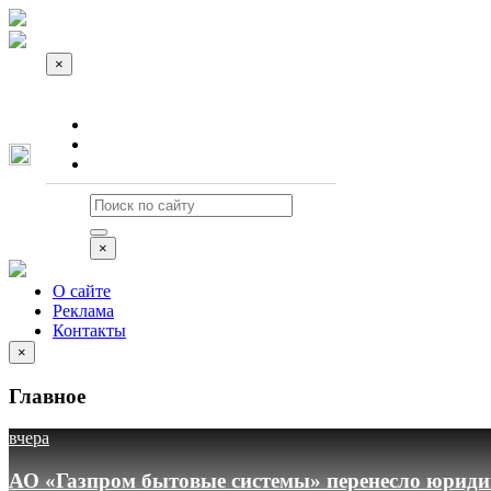
×
О сайте
Реклама
Контакты
×
О сайте
Реклама
Контакты
×
Главное
вчера
АО «Газпром бытовые системы» перенесло юридич