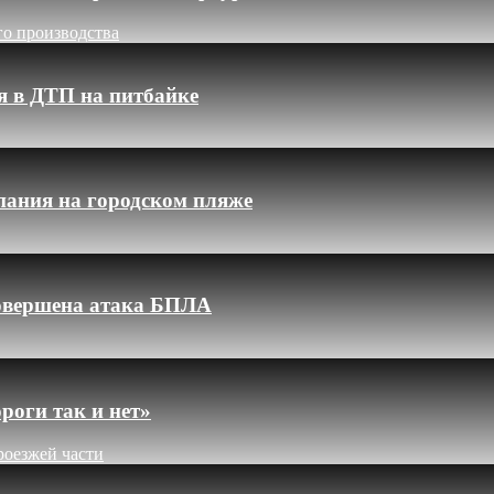
го производства
я в ДТП на питбайке
пания на городском пляже
 совершена атака БПЛА
роги так и нет»
роезжей части