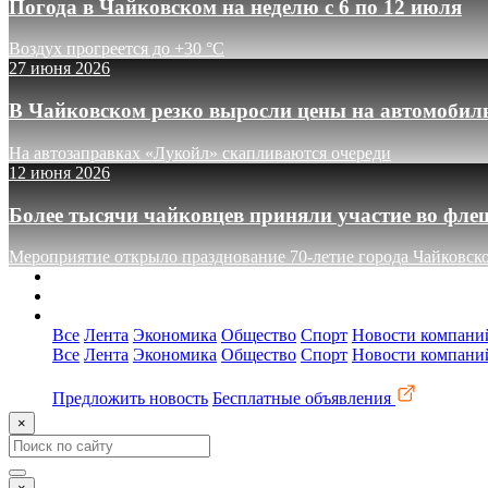
Погода в Чайковском на неделю с 6 по 12 июля
Воздух прогреется до +30 °C
27 июня 2026
В Чайковском резко выросли цены на автомобил
На автозаправках «Лукойл» скапливаются очереди
12 июня 2026
Более тысячи чайковцев приняли участие во фле
Мероприятие открыло празднование 70-летие города Чайковск
О сайте
Реклама
Контакты
Все
Лента
Экономика
Общество
Спорт
Новости компани
Все
Лента
Экономика
Общество
Спорт
Новости компани
Предложить новость
Бесплатные объявления
×