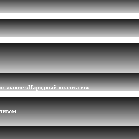
но звание «Народный коллектив»
пливом