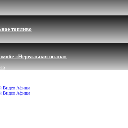
ьное топливо
шмобе «Нереальная волна»
ого
й
Видео
Афиша
й
Видео
Афиша