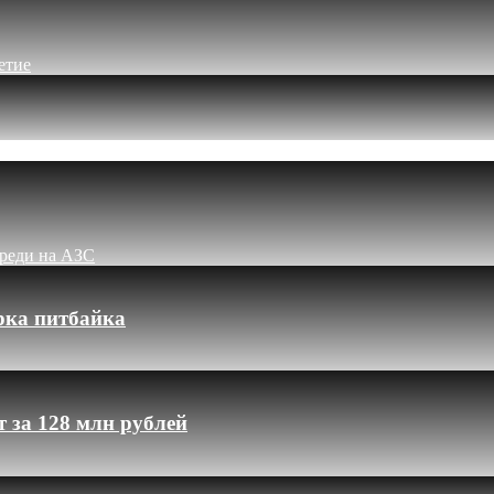
етие
ереди на АЗС
рка питбайка
 за 128 млн рублей