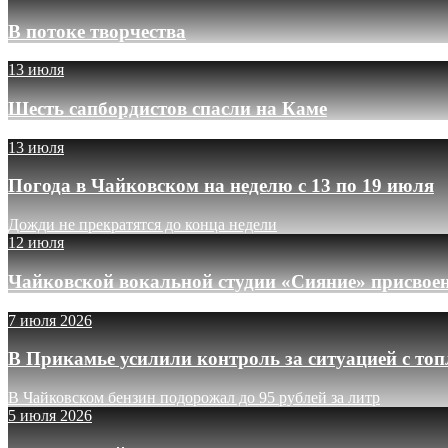
В потоке творчества
13 июля
Шесть сапбордистов спасли на Каме
13 июля
Погода в Чайковском на неделю с 13 по 19 июля
Дожди не прекратятся до конца недели
12 июля
Чайковской вокальной студии «Сияние» присвое
7 июля 2026
В Прикамье усилили контроль за ситуацией с то
В Чайковском бензин подорожал до 95 рублей за литр
5 июля 2026