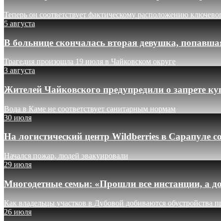
Теперь он соответствует фактическому расположению ключево
5 августа
В больнице скончалась вторая девушка, попавша
Трагедия произошла 19 июля в Чайковском округе
3 августа
Жителей Чайковского предупредили о запрете ку
Вода в Каме не соответствует санитарным нормам
30 июля
На логистический центр Wildberries в Сарапуле
Начался пожар, людей эвакуировали
29 июля
Многодетные семьи: «Прошли все инстанции, а до
Как владельцы участков в Дубовой добиваются обустройства п
26 июля