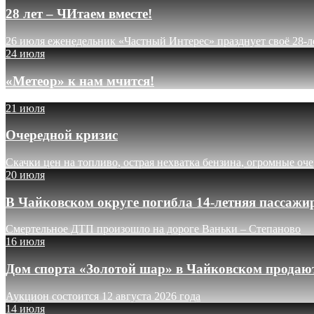
28 лет – ЧИтаем вместе!
26 июля еженедельник «Частный Интерес» празднует своё 28-л
24 июля
«Метеор» к нам мчится!
21 июля
Очередной кризис
Скачки цен на топливо, острая нехватка бензина, огромные оч
20 июля
В Чайковском округе погибла 14-летняя пассажи
Смертельное ДТП произошло на дороге Ваньки – Степаново
16 июля
Дом спорта «Золотой шар» в Чайковском продают
Аукцион состоится 12 августа 2026 года
14 июля