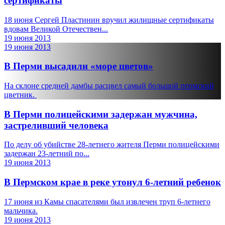
сертификаты
18 июня Сергей Пластинин вручил жилищные сертификаты
вдовам Великой Отечествен...
19 июня 2013
19 июня 2013
В Перми высадили «море цветов»
На склоне средней дамбы расцвел самый большой пермский
цветник.
В Перми полицейскими задержан мужчина,
застреливший человека
По делу об убийстве 28-летнего жителя Перми полицейскими
задержан 23-летний по...
19 июня 2013
В Пермском крае в реке утонул 6-летний ребенок
17 июня из Камы спасателями был извлечен труп 6-летнего
мальчика.
19 июня 2013