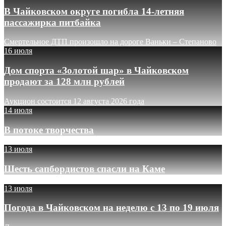
В Чайковском округе погибла 14-летняя
пассажирка питбайка
Смертельное ДТП произошло на дороге Ваньки – Степаново
16 июля
Дом спорта «Золотой шар» в Чайковском
продают за 128 млн рублей
Аукцион состоится 12 августа 2026 года
14 июля
В потоке творчества
13 июля
Шесть сапбордистов спасли на Каме
13 июля
Погода в Чайковском на неделю с 13 по 19 июля