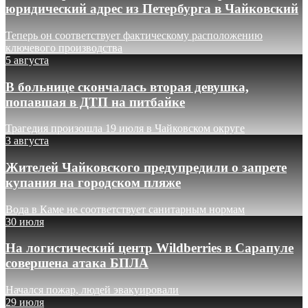
юридический адрес из Петербурга в Чайковский
Теперь он соответствует фактическому расположению
ключевого производства
5 августа
В больнице скончалась вторая девушка,
попавшая в ДТП на питбайке
Трагедия произошла 19 июля в Чайковском округе
3 августа
Жителей Чайковского предупредили о запрете
купания на городском пляже
Вода в Каме не соответствует санитарным нормам
30 июля
На логистический центр Wildberries в Сарапуле
совершена атака БПЛА
Начался пожар, людей эвакуировали
29 июля