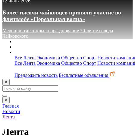
12 июня 2026
Более тысячи чайковцев приняли участие во
флешмобе «Нереальная волна»
Мероприятие открыло празднование 70-летие города
Чайковского
О сайте
Реклама
Контакты
Все
Лента
Экономика
Общество
Спорт
Новости компани
Все
Лента
Экономика
Общество
Спорт
Новости компани
Предложить новость
Бесплатные объявления
×
×
Главная
Новости
Лента
Лента