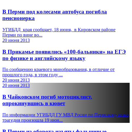
В Перми под колесами автобуса погибла
пенсионерка
УГИБДД края сообщает, 18 июня, в Кировском районе
Перми по вине во...
20 июня 2013
В Прикамье появились «100-бальники» на ЕГЭ
по физике и английскому языку
По сообщению краевого минобразования, в отличие от
прошлого года, в этом году ...
20 июня 2013
20 июня 2013
В Чайковском погиб мотоциклист,
опрокинувшись в кювет
По информации УГИБДД ГУ МВД Росии по Пермскому краю,
трагедия произошла 19 июн...
В Перми из оборота изъяты фальшивые