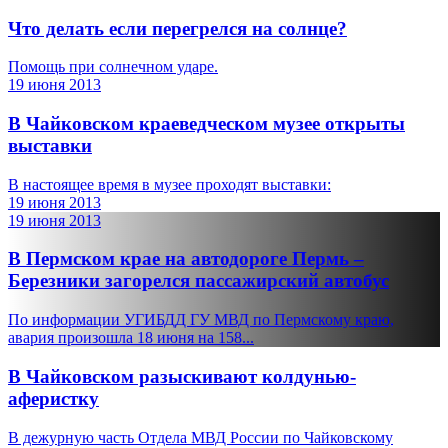
Что делать если перегрелся на солнце?
Помощь при солнечном ударе.
19 июня 2013
В Чайковском краеведческом музее открыты
выставки
В настоящее время в музее проходят выставки:
19 июня 2013
19 июня 2013
В Пермском крае на автодороге Пермь –
Березники загорелся пассажирский автобус
По информации УГИБДД ГУ МВД по Пермскому краю,
авария произошла 18 июня на 158...
В Чайковском разыскивают колдунью-
аферистку
В дежурную часть Отдела МВД России по Чайковскому