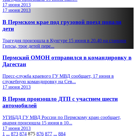
17 июня 2013
17 июня 2013
В Пермском крае под грузовой поезд попали
дети
Трагедия произошла в Кунгуре 15 июня в 20.40 на станции
Гипсы, трое детей пере...
Пермский ОМОН отправился в командировку в
Дагестан
Пресс-служба краевого ГУ МВД сообщает, 17 июня в
служебную командировку на Сев...
17 июня 2013
В Перми произошло ДТП с участием шести
автомобилей
УГИБДД ГУ МВД России по Пермскому краю сообщает,
авария произошла 15 июня в 10...
17 июня 2013
1
...
873
874
875
876
877
...
884