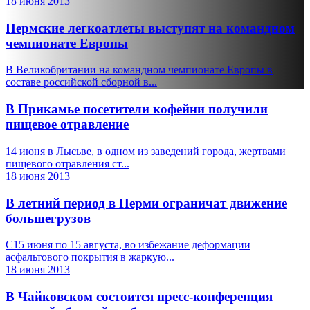
18 июня 2013
Пермские легкоатлеты выступят на командном
чемпионате Европы
В Великобритании на командном чемпионате Европы в
составе российской сборной в...
В Прикамье посетители кофейни получили
пищевое отравление
14 июня в Лысьве, в одном из заведений города, жертвами
пищевого отравления ст...
18 июня 2013
В летний период в Перми ограничат движение
большегрузов
C15 июня по 15 августа, во избежание деформации
асфальтового покрытия в жаркую...
18 июня 2013
В Чайковском состоится пресс-конференция