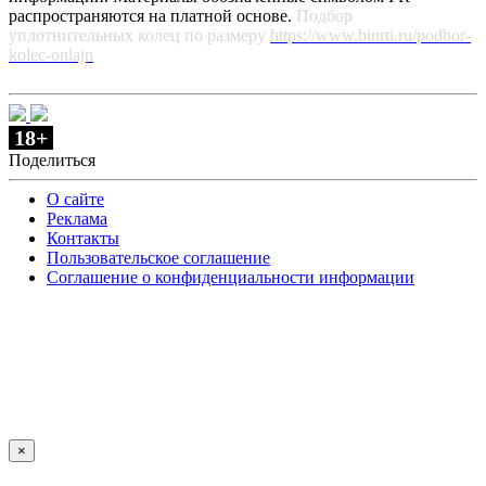
распространяются на платной основе.
Подбор
уплотнительных колец по размеру
https://www.binrti.ru/podbor-
kolec-onlajn
18+
Поделиться
О сайте
Реклама
Контакты
Пользовательское соглашение
Соглашение о конфиденциальности информации
×