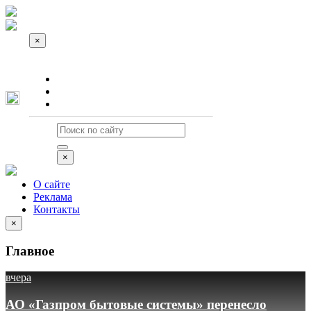
×
О сайте
Реклама
Контакты
×
О сайте
Реклама
Контакты
×
Главное
вчера
АО «Газпром бытовые системы» перенесло