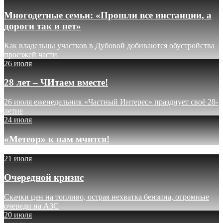
Многодетные семьи: «Прошли все инстанции, а
дороги так и нет»
Как владельцы участков в Дубовой добиваются обустройства
проезжей части
26 июля
28 лет – ЧИтаем вместе!
26 июля еженедельник «Частный Интерес» празднует своё 28-
летие
24 июля
«Метеор» к нам мчится!
21 июля
Очередной кризис
Скачки цен на топливо, острая нехватка бензина, огромные
очереди на АЗС
20 июля