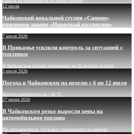
Дожди не прекратятся до конца недели
12 июля
Чайковской вокальной студии «Сияние»
присвоено звание «Народный коллектив»
7 июля 2026
В Прикамье усилили контроль за ситуацией с
топливом
В Чайковском бензин подорожал до 95 рублей за литр
5 июля 2026
Погода в Чайковском на неделю с 6 по 12 июля
Воздух прогреется до +30 °C
27 июня 2026
В Чайковском резко выросли цены на
автомобильное топливо
На автозаправках «Лукойл» скапливаются очереди