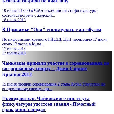
женской сборной по биатлону
19 июня в 18.00 в Чайковском институте физкультуры
состоится встреча с женской...
18 июня 2013
В Прикамье "Ока" столкнулась с автобусом
По информации краевого ГИБДД, ДТП произошло 17 июня
около 12 часов в Куды...
17 июня 2013
17 июня 2013
Чайковцы приняли участие в соревнованиях по
внедорожному спорту – Джип-Спринт
Крылья-2013
15 июня прошли соревнования 2 этапа Кубка Удмуртии по
внедорожному спорту - дж...
Преподаватель Чайковского института
физкультуры удостоен звания «Почетный
гражданин города»