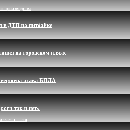
го производства
я в ДТП на питбайке
пания на городском пляже
 совершена атака БПЛА
роги так и нет»
роезжей части