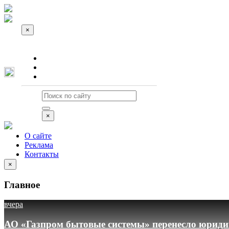
×
О сайте
Реклама
Контакты
×
О сайте
Реклама
Контакты
×
Главное
вчера
АО «Газпром бытовые системы» перенесло юридич