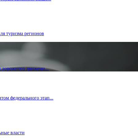
ля туризма регионов
л дорожного движени...
ом федерального этап...
ные власти