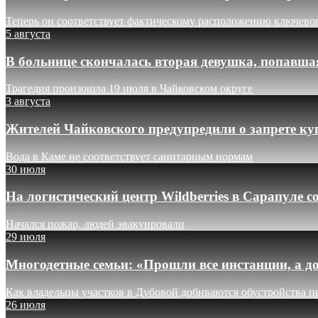
Теперь он соответствует фактическому расположению ключево
5 августа
В больнице скончалась вторая девушка, попавша
Трагедия произошла 19 июля в Чайковском округе
3 августа
Жителей Чайковского предупредили о запрете ку
Вода в Каме не соответствует санитарным нормам
30 июля
На логистический центр Wildberries в Сарапуле
Начался пожар, людей эвакуировали
29 июля
Многодетные семьи: «Прошли все инстанции, а до
Как владельцы участков в Дубовой добиваются обустройства п
26 июля