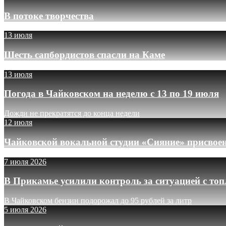
В потоке творчества
13 июля
Шесть сапбордистов спасли на Каме
13 июля
Погода в Чайковском на неделю с 13 по 19 июля
Дожди не прекратятся до конца недели
12 июля
Чайковской вокальной студии «Сияние» присвое
7 июля 2026
В Прикамье усилили контроль за ситуацией с то
В Чайковском бензин подорожал до 95 рублей за литр
5 июля 2026