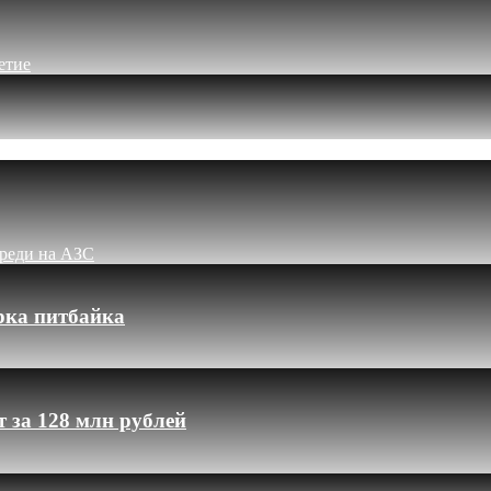
етие
ереди на АЗС
рка питбайка
 за 128 млн рублей