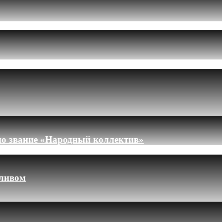
но звание «Народный коллектив»
пливом