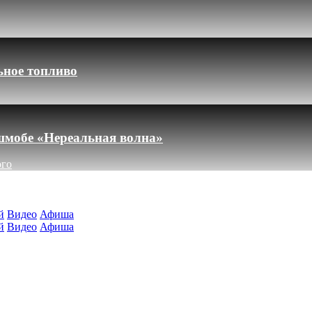
ьное топливо
шмобе «Нереальная волна»
ого
й
Видео
Афиша
й
Видео
Афиша