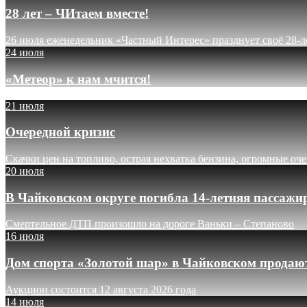
28 лет – ЧИтаем вместе!
26 июля еженедельник «Частный Интерес» празднует своё 28-л
24 июля
«Метеор» к нам мчится!
21 июля
Очередной кризис
Скачки цен на топливо, острая нехватка бензина, огромные оч
20 июля
В Чайковском округе погибла 14-летняя пассажи
Смертельное ДТП произошло на дороге Ваньки – Степаново
16 июля
Дом спорта «Золотой шар» в Чайковском продают
Аукцион состоится 12 августа 2026 года
14 июля