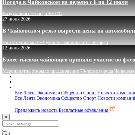
Погода в Чайковском на неделю с 6 по 12 июля
Воздух прогреется до +30 °C
27 июня 2026
В Чайковском резко выросли цены на автомобил
На автозаправках «Лукойл» скапливаются очереди
12 июня 2026
Более тысячи чайковцев приняли участие во фле
Мероприятие открыло празднование 70-летие города Чайковск
О сайте
Реклама
Контакты
Все
Лента
Экономика
Общество
Спорт
Новости компани
Все
Лента
Экономика
Общество
Спорт
Новости компани
Предложить новость
Бесплатные объявления
×