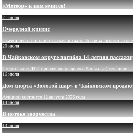
«Метеор» к нам мчится!
21 июля
Очередной кризис
Скачки цен на топливо, острая нехватка бензина, огромные оч
20 июля
В Чайковском округе погибла 14-летняя пассажи
Смертельное ДТП произошло на дороге Ваньки – Степаново
16 июля
Дом спорта «Золотой шар» в Чайковском продают
Аукцион состоится 12 августа 2026 года
14 июля
В потоке творчества
13 июля