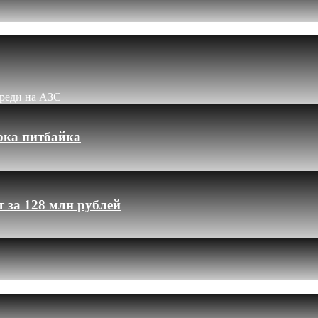
ереди на АЗС
рка питбайка
 за 128 млн рублей