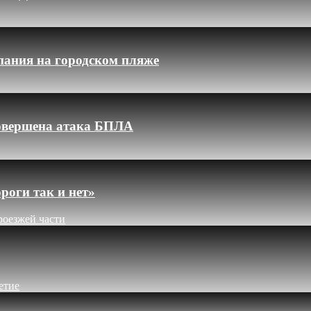
пания на городском пляже
 совершена атака БПЛА
роги так и нет»
роезжей части
етие