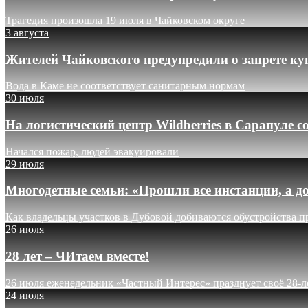
Трагедия произошла 19 июля в Чайковском округе
3 августа
Жителей Чайковского предупредили о запрете ку
Вода в Каме не соответствует санитарным нормам
30 июля
На логистический центр Wildberries в Сарапуле
Начался пожар, людей эвакуировали
29 июля
Многодетные семьи: «Прошли все инстанции, а до
Как владельцы участков в Дубовой добиваются обустройства п
26 июля
28 лет – ЧИтаем вместе!
26 июля еженедельник «Частный Интерес» празднует своё 28-л
24 июля