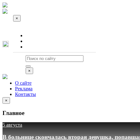
×
О сайте
Реклама
Контакты
×
О сайте
Реклама
Контакты
×
Главное
5 августа
В больнице скончалась вторая девушка, попавша