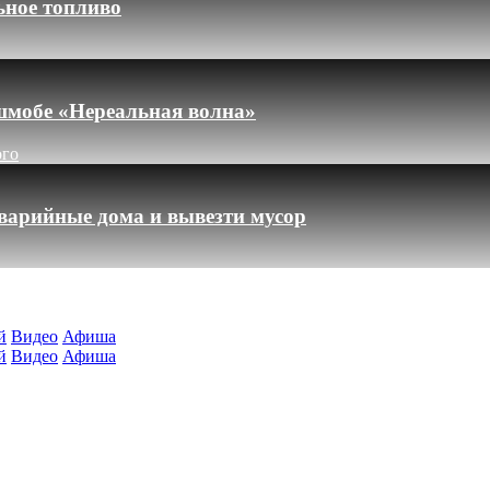
ьное топливо
шмобе «Нереальная волна»
ого
варийные дома и вывезти мусор
й
Видео
Афиша
й
Видео
Афиша