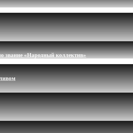
но звание «Народный коллектив»
пливом