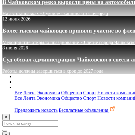
В Чайковском резко выросли цены на автомобил
На автозаправках «Лукойл» скапливаются очереди
12 июня 2026
Более тысячи чайковцев приняли участие во фле
Мероприятие открыло празднование 70-летие города Чайковск
8 июня 2026
Суд обязал администрацию Чайковского снести а
Работы должны завершиться в срок до 2027 года
О сайте
Реклама
Контакты
Все
Лента
Экономика
Общество
Спорт
Новости компани
Все
Лента
Экономика
Общество
Спорт
Новости компани
Предложить новость
Бесплатные объявления
×