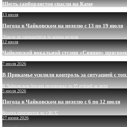
Шесть сапбордистов спасли на Каме
13 июля
Погода в Чайковском на неделю с 13 по 19 июля
Дожди не прекратятся до конца недели
12 июля
Чайковской вокальной студии «Сияние» присвое
7 июля 2026
В Прикамье усилили контроль за ситуацией с то
В Чайковском бензин подорожал до 95 рублей за литр
5 июля 2026
Погода в Чайковском на неделю с 6 по 12 июля
Воздух прогреется до +30 °C
27 июня 2026