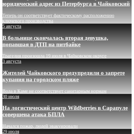
юридический адрес из Петербурга в Чайковский
Теперь он соответствует фактическому расположению
ключевого производства
5 августа
В больнице скончалась вторая девушка,
попавшая в ДТП на питбайке
Трагедия произошла 19 июля в Чайковском округе
3 августа
Жителей Чайковского предупредили о запрете
купания на городском пляже
Вода в Каме не соответствует санитарным нормам
30 июля
На логистический центр Wildberries в Сарапуле
совершена атака БПЛА
Начался пожар, людей эвакуировали
29 июля