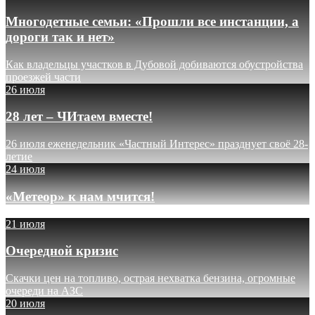
Многодетные семьи: «Прошли все инстанции, а
дороги так и нет»
Как владельцы участков в Дубовой добиваются обустройства
проезжей части
26 июля
28 лет – ЧИтаем вместе!
26 июля еженедельник «Частный Интерес» празднует своё 28-
летие
24 июля
«Метеор» к нам мчится!
21 июля
Очередной кризис
Скачки цен на топливо, острая нехватка бензина, огромные
очереди на АЗС
20 июля