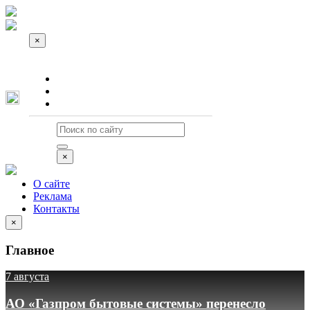
×
О сайте
Реклама
Контакты
×
О сайте
Реклама
Контакты
×
Главное
7 августа
АО «Газпром бытовые системы» перенесло