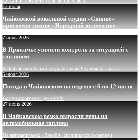
Дожди не прекратятся до конца недели
12 июля
Чайковской вокальной студии «Сияние»
присвоено звание «Народный коллектив»
7 июля 2026
В Прикамье усилили контроль за ситуацией с
топливом
В Чайковском бензин подорожал до 95 рублей за литр
5 июля 2026
Погода в Чайковском на неделю с 6 по 12 июля
Воздух прогреется до +30 °C
27 июня 2026
В Чайковском резко выросли цены на
автомобильное топливо
На автозаправках «Лукойл» скапливаются очереди