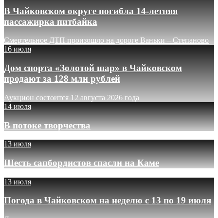
В Чайковском округе погибла 14-летняя
пассажирка питбайка
Смертельное ДТП произошло на дороге Ваньки – Степаново
16 июля
Дом спорта «Золотой шар» в Чайковском
продают за 128 млн рублей
Аукцион состоится 12 августа 2026 года
14 июля
В потоке творчества
13 июля
Шесть сапбордистов спасли на Каме
13 июля
Погода в Чайковском на неделю с 13 по 19 июля