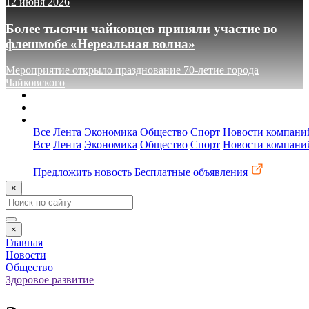
12 июня 2026
Более тысячи чайковцев приняли участие во
флешмобе «Нереальная волна»
Мероприятие открыло празднование 70-летие города
Чайковского
О сайте
Реклама
Контакты
Все
Лента
Экономика
Общество
Спорт
Новости компани
Все
Лента
Экономика
Общество
Спорт
Новости компани
Предложить новость
Бесплатные объявления
×
×
Главная
Новости
Общество
Здоровое развитие