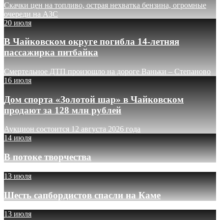
Скачки цен на топливо, острая нехватка бензина, огромные
очереди на АЗС
20 июля
В Чайковском округе погибла 14-летняя
пассажирка питбайка
Смертельное ДТП произошло на дороге Ваньки – Степаново
16 июля
Дом спорта «Золотой шар» в Чайковском
продают за 128 млн рублей
Аукцион состоится 12 августа 2026 года
14 июля
В потоке творчества
13 июля
Шесть сапбордистов спасли на Каме
13 июля