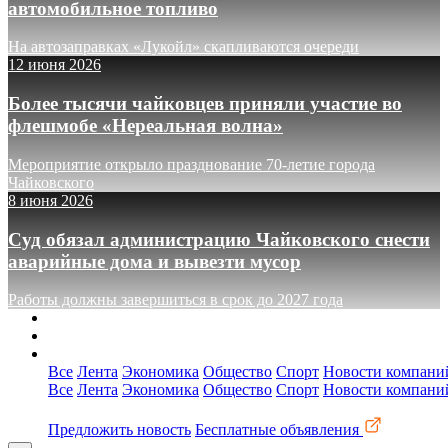
автомобильное топливо
На автозаправках «Лукойл» скапливаются очереди
12 июня 2026
Более тысячи чайковцев приняли участие во
флешмобе «Нереальная волна»
Мероприятие открыло празднование 70-летие города
Чайковского
8 июня 2026
Суд обязал администрацию Чайковского снести
аварийные дома и вывезти мусор
Работы должны завершиться в срок до 2027 года
О сайте
Реклама
Контакты
Все
Лента
Экономика
Общество
Спорт
Новости компани
Все
Лента
Экономика
Общество
Спорт
Новости компани
Предложить новость
Бесплатные объявления