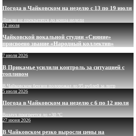
Погода в Чайковском на неделю с 13 по 19 июля
Дожди не прекратятся до конца недели
12 июля
Чайковской вокальной студии «Сияние»
присвоено звание «Народный коллектив»
7 июля 2026
В Прикамье усилили контроль за ситуацией с
топливом
В Чайковском бензин подорожал до 95 рублей за литр
5 июля 2026
Погода в Чайковском на неделю с 6 по 12 июля
Воздух прогреется до +30 °C
27 июня 2026
В Чайковском резко выросли цены на