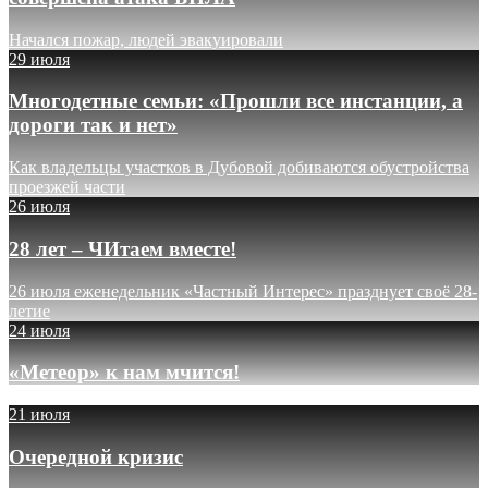
Начался пожар, людей эвакуировали
29 июля
Многодетные семьи: «Прошли все инстанции, а
дороги так и нет»
Как владельцы участков в Дубовой добиваются обустройства
проезжей части
26 июля
28 лет – ЧИтаем вместе!
26 июля еженедельник «Частный Интерес» празднует своё 28-
летие
24 июля
«Метеор» к нам мчится!
21 июля
Очередной кризис