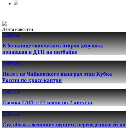
Лента новостей
5 августа
В больнице скончалась вторая девушка,
попавшая в ДТП на питбайке
5 августа
Пилот из Чайковского выиграл этап Кубка
России по кросс-кантри
5 августа
Сводка ГАИ: с 27 июля по 2 августа
5 августа
Суд обязал женщину вернуть переведённые ей по