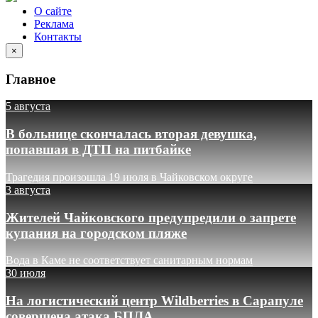
О сайте
Реклама
Контакты
×
Главное
5 августа
В больнице скончалась вторая девушка,
попавшая в ДТП на питбайке
Трагедия произошла 19 июля в Чайковском округе
3 августа
Жителей Чайковского предупредили о запрете
купания на городском пляже
Вода в Каме не соответствует санитарным нормам
30 июля
На логистический центр Wildberries в Сарапуле
совершена атака БПЛА