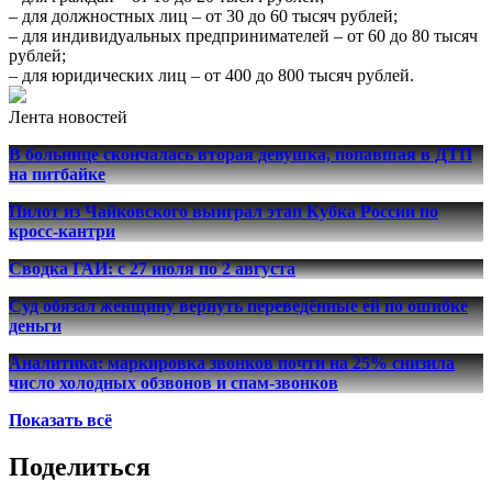
– для должностных лиц – от 30 до 60 тысяч рублей;
– для индивидуальных предпринимателей – от 60 до 80 тысяч
рублей;
– для юридических лиц – от 400 до 800 тысяч рублей.
Лента новостей
В больнице скончалась вторая девушка, попавшая в ДТП
на питбайке
Пилот из Чайковского выиграл этап Кубка России по
кросс-кантри
Сводка ГАИ: с 27 июля по 2 августа
Суд обязал женщину вернуть переведённые ей по ошибке
деньги
Аналитика: маркировка звонков почти на 25% снизила
число холодных обзвонов и спам-звонков
Показать всё
Поделиться