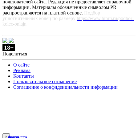
пользователей сайта. Редакция не предоставляет справочной
информации. Материалы обозначенные символом PR
распространяются на платной основе.
Подбор
уплотнительных колец по размеру
https://www.binrti.ru/podbor-
kolec-onlajn
18+
Поделиться
О сайте
Реклама
Контакты
Пользовательское соглашение
Соглашение о конфиденциальности информации
×
вчера
вчера
вчера
вчера
4 августа