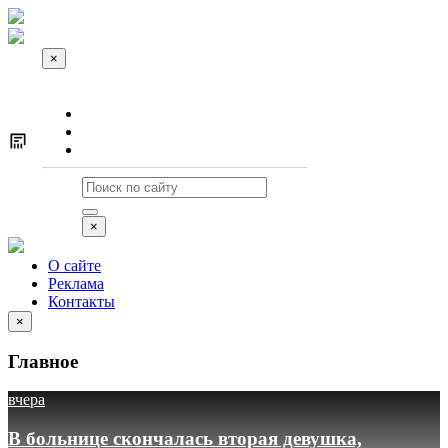
×
О сайте
Реклама
Контакты
×
О сайте
Реклама
Контакты
×
Главное
вчера
В больнице скончалась вторая девушка,