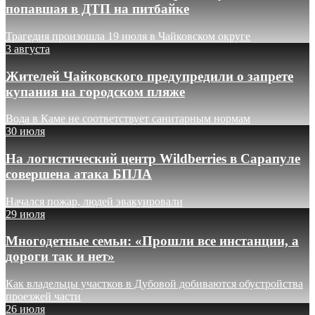
попавшая в ДТП на питбайке
Трагедия произошла 19 июля в Чайковском округе
3 августа
Жителей Чайковского предупредили о запрете
купания на городском пляже
Вода в Каме не соответствует санитарным нормам
30 июля
На логистический центр Wildberries в Сарапуле
совершена атака БПЛА
Начался пожар, людей эвакуировали
29 июля
Многодетные семьи: «Прошли все инстанции, а
дороги так и нет»
Как владельцы участков в Дубовой добиваются обустройства
проезжей части
26 июля