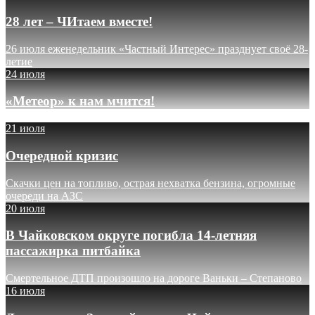
28 лет – ЧИтаем вместе!
26 июля еженедельник «Частный Интерес» празднует своё 28-
летие
24 июля
«Метеор» к нам мчится!
21 июля
Очередной кризис
Скачки цен на топливо, острая нехватка бензина, огромные
очереди на АЗС
20 июля
В Чайковском округе погибла 14-летняя
пассажирка питбайка
Смертельное ДТП произошло на дороге Ваньки – Степаново
16 июля