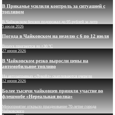
В Прикамье усилили контроль за ситуацией с
топливом
В Чайковском бензин подорожал до 95 рублей за литр
5 июля 2026
Погода в Чайковском на неделю с 6 по 12 июля
Воздух прогреется до +30 °C
27 июня 2026
В Чайковском резко выросли цены на
автомобильное топливо
На автозаправках «Лукойл» скапливаются очереди
12 июня 2026
Более тысячи чайковцев приняли участие во
флешмобе «Нереальная волна»
Мероприятие открыло празднование 70-летие города
Чайковского