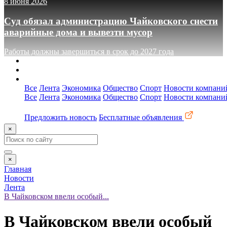
8 июня 2026
Суд обязал администрацию Чайковского снести
аварийные дома и вывезти мусор
Работы должны завершиться в срок до 2027 года
О сайте
Реклама
Контакты
Все
Лента
Экономика
Общество
Спорт
Новости компани
Все
Лента
Экономика
Общество
Спорт
Новости компани
Предложить новость
Бесплатные объявления
×
×
Главная
Новости
Лента
В Чайковском ввели особый...
В Чайковском ввели особый