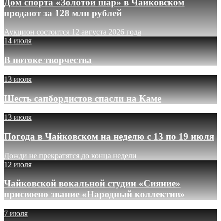
Дом спорта «Золотой шар» в Чайковском
продают за 128 млн рублей
Аукцион состоится 12 августа 2026 года
14 июля
В потоке творчества
13 июля
Шесть сапбордистов спасли на Каме
13 июля
Погода в Чайковском на неделю с 13 по 19 июля
Дожди не прекратятся до конца недели
12 июля
Чайковской вокальной студии «Сияние»
присвоено звание «Народный коллектив»
7 июля