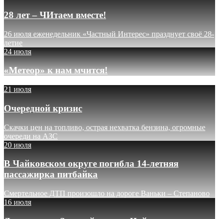
28 лет – ЧИтаем вместе!
26 июля еженедельник «Частный Интерес» празднует своё 28-
летие
24 июля
«Метеор» к нам мчится!
21 июля
Очередной кризис
Скачки цен на топливо, острая нехватка бензина, огромные
очереди на АЗС
20 июля
В Чайковском округе погибла 14-летняя
пассажирка питбайка
Смертельное ДТП произошло на дороге Ваньки – Степаново
16 июля