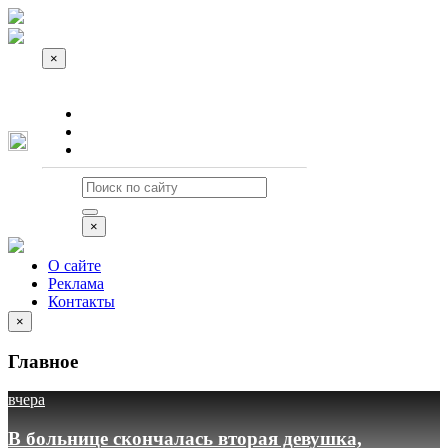
×
О сайте
Реклама
Контакты
×
О сайте
Реклама
Контакты
×
Главное
вчера
В больнице скончалась вторая девушка,