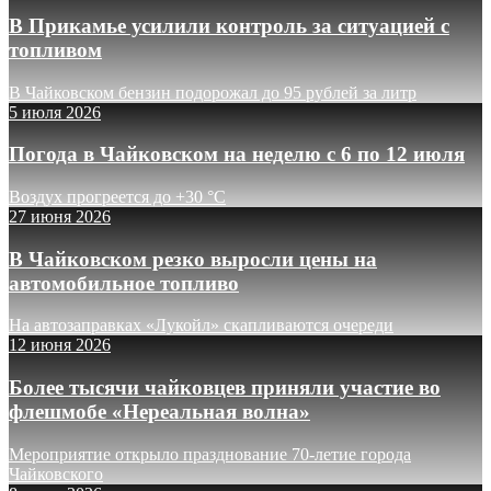
В Прикамье усилили контроль за ситуацией с
топливом
В Чайковском бензин подорожал до 95 рублей за литр
5 июля 2026
Погода в Чайковском на неделю с 6 по 12 июля
Воздух прогреется до +30 °C
27 июня 2026
В Чайковском резко выросли цены на
автомобильное топливо
На автозаправках «Лукойл» скапливаются очереди
12 июня 2026
Более тысячи чайковцев приняли участие во
флешмобе «Нереальная волна»
Мероприятие открыло празднование 70-летие города
Чайковского