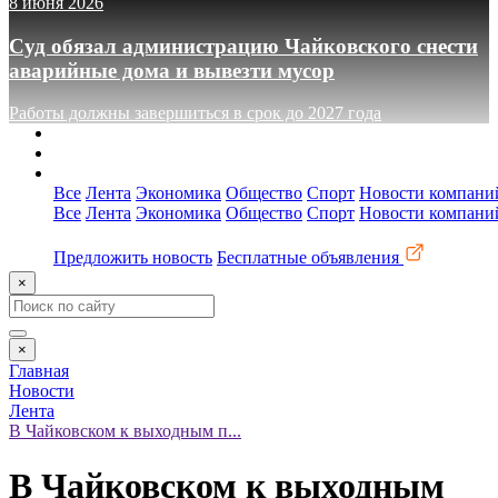
8 июня 2026
Суд обязал администрацию Чайковского снести
аварийные дома и вывезти мусор
Работы должны завершиться в срок до 2027 года
О сайте
Реклама
Контакты
Все
Лента
Экономика
Общество
Спорт
Новости компани
Все
Лента
Экономика
Общество
Спорт
Новости компани
Предложить новость
Бесплатные объявления
×
×
Главная
Новости
Лента
В Чайковском к выходным п...
В Чайковском к выходным