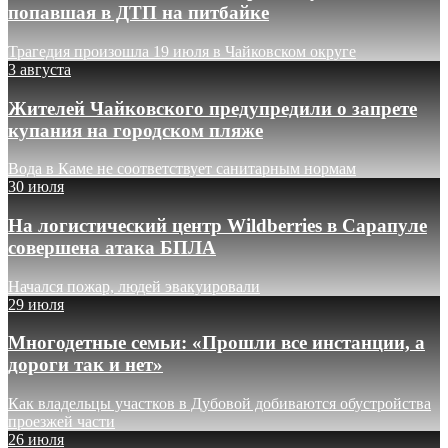
попавшая в ДТП на питбайке
Трагедия произошла 19 июля в Чайковском округе
3 августа
Жителей Чайковского предупредили о запрете
купания на городском пляже
Вода в Каме не соответствует санитарным нормам
30 июля
На логистический центр Wildberries в Сарапуле
совершена атака БПЛА
Начался пожар, людей эвакуировали
29 июля
Многодетные семьи: «Прошли все инстанции, а
дороги так и нет»
Как владельцы участков в Дубовой добиваются обустройства
проезжей части
26 июля