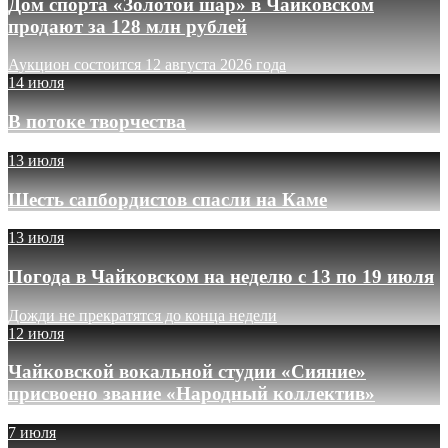
Дом спорта «Золотой шар» в Чайковском
продают за 128 млн рублей
Аукцион состоится 12 августа 2026 года
14 июля
В потоке творчества
13 июля
Шесть сапбордистов спасли на Каме
13 июля
Погода в Чайковском на неделю с 13 по 19 июля
Дожди не прекратятся до конца недели
12 июля
Чайковской вокальной студии «Сияние»
присвоено звание «Народный коллектив»
7 июля