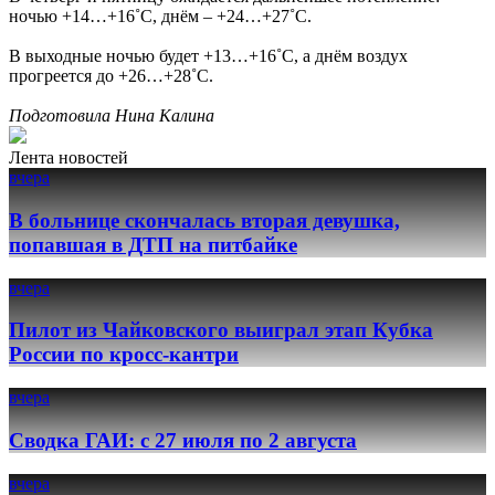
ночью +14…+16˚С, днём – +24…+27˚С.
В выходные ночью будет +13…+16˚С, а днём воздух
прогреется до +26…+28˚С.
Подготовила Нина Калина
Лента новостей
вчера
В больнице скончалась вторая девушка,
попавшая в ДТП на питбайке
вчера
Пилот из Чайковского выиграл этап Кубка
России по кросс-кантри
вчера
Сводка ГАИ: с 27 июля по 2 августа
вчера