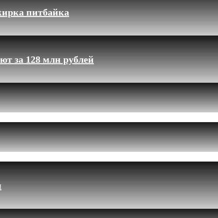
жирка питбайка
ют за 128 млн рублей
я