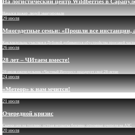
На логистический центр Wildberries в Сарапу
Начался пожар, людей эвакуировали
29 июля
Многодетные семьи: «Прошли все инстанции, а
Как владельцы участков в Дубовой добиваются обустройства проезжей част
26 июля
28 лет – ЧИтаем вместе!
26 июля еженедельник «Частный Интерес» празднует своё 28-летие
24 июля
«Метеор» к нам мчится!
21 июля
Очередной кризис
Скачки цен на топливо, острая нехватка бензина, огромные очереди на АЗС
20 июля