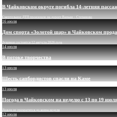
В Чайковском округе погибла 14-летняя пасса
Смертельное ДТП произошло на дороге Ваньки – Степаново
16 июля
Дом спорта «Золотой шар» в Чайковском прода
Аукцион состоится 12 августа 2026 года
14 июля
В потоке творчества
13 июля
Шесть сапбордистов спасли на Каме
13 июля
Погода в Чайковском на неделю с 13 по 19 июл
Дожди не прекратятся до конца недели
12 июля