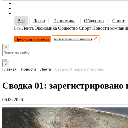
О сайте
Реклама
Контакты
Все
Лента
Экономика
Общество
Спорт
Все
Лента
Экономика
Общество
Спорт
Новости компани
Предложить новость
Бесплатные объявления
×
×
Главная
Новости
Лента
Сводка 01: зарегистрирова...
Сводка 01: зарегистрировано
06.06.2026