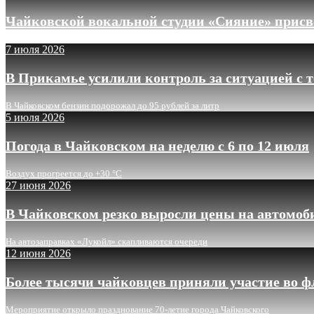
Чайковской вокальной студии «Сияние» присв
7 июля 2026
В Прикамье усилили контроль за ситуацией с 
В Чайковском бензин подорожал до 95 рублей за литр
5 июля 2026
Погода в Чайковском на неделю с 6 по 12 июля
Воздух прогреется до +30 °C
27 июня 2026
В Чайковском резко выросли цены на автомоб
На автозаправках «Лукойл» скапливаются очереди
12 июня 2026
Более тысячи чайковцев приняли участие во 
Мероприятие открыло празднование 70-летие города Чайковского