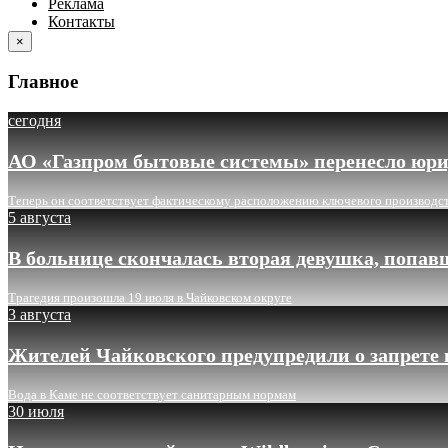
Реклама
Контакты
×
Главное
сегодня
АО «Газпром бытовые системы» перенесло юри
Теперь он соответствует фактическому расположению ключевого производс
5 августа
В больнице скончалась вторая девушка, попав
Трагедия произошла 19 июля в Чайковском округе
3 августа
Жителей Чайковского предупредили о запрете 
Вода в Каме не соответствует санитарным нормам
30 июля