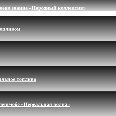
оено звание «Народный коллектив»
топливом
ильное топливо
флешмобе «Нереальная волна»