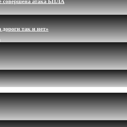
ле совершена атака БПЛА
 дороги так и нет»
и