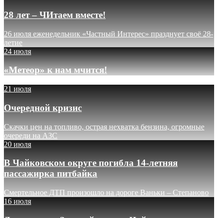
28 лет – ЧИтаем вместе!
26 июля еженедельник «Частный Интерес» празднует своё 28-
летие
24 июля
«Метеор» к нам мчится!
21 июля
Очередной кризис
Скачки цен на топливо, острая нехватка бензина, огромные
очереди на АЗС
20 июля
В Чайковском округе погибла 14-летняя
пассажирка питбайка
Смертельное ДТП произошло на дороге Ваньки – Степаново
16 июля