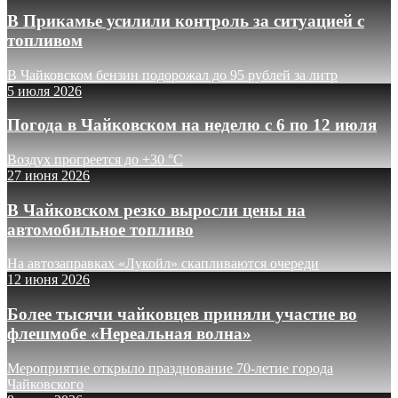
В Прикамье усилили контроль за ситуацией с
топливом
В Чайковском бензин подорожал до 95 рублей за литр
5 июля 2026
Погода в Чайковском на неделю с 6 по 12 июля
Воздух прогреется до +30 °C
27 июня 2026
В Чайковском резко выросли цены на
автомобильное топливо
На автозаправках «Лукойл» скапливаются очереди
12 июня 2026
Более тысячи чайковцев приняли участие во
флешмобе «Нереальная волна»
Мероприятие открыло празднование 70-летие города
Чайковского