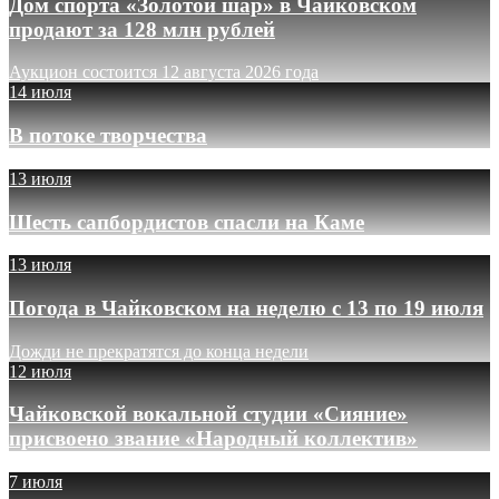
Дом спорта «Золотой шар» в Чайковском
продают за 128 млн рублей
Аукцион состоится 12 августа 2026 года
14 июля
В потоке творчества
13 июля
Шесть сапбордистов спасли на Каме
13 июля
Погода в Чайковском на неделю с 13 по 19 июля
Дожди не прекратятся до конца недели
12 июля
Чайковской вокальной студии «Сияние»
присвоено звание «Народный коллектив»
7 июля