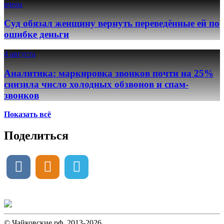
вчера
Суд обязал женщину вернуть переведённые ей по
ошибке деньги
4 августа
Аналитика: маркировка звонков почти на 25%
снизила число холодных обзвонов и спам-
звонков
Показать всё
Поделиться
© Чайковские.рф, 2013-2026