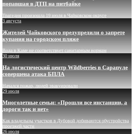
попавшая в ДТП на питбайке
Трагедия произошла 19 июля в Чайковском округе
3 августа
Жителей Чайковского предупредили о запрете
купания на городском пляже
Вода в Каме не соответствует санитарным нормам
30 июля
На логистический центр Wildberries в Сарапуле
совершена атака БПЛА
Начался пожар, людей эвакуировали
29 июля
Многодетные семьи: «Прошли все инстанции, а
дороги так и нет»
Как владельцы участков в Дубовой добиваются обустройства
проезжей части
26 июля