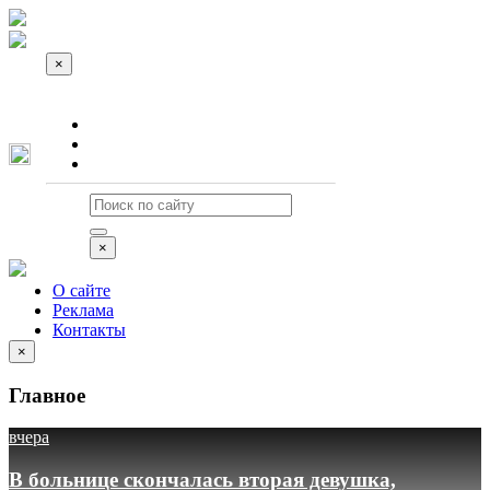
×
О сайте
Реклама
Контакты
×
О сайте
Реклама
Контакты
×
Главное
вчера
В больнице скончалась вторая девушка,