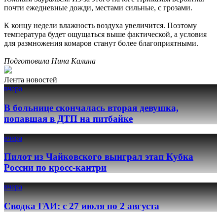
почти ежедневные дожди, местами сильные, с грозами.
К концу недели влажность воздуха увеличится. Поэтому
температура будет ощущаться выше фактической, а условия
для размножения комаров станут более благоприятными.
Подготовила Нина Калина
Лента новостей
вчера
В больнице скончалась вторая девушка,
попавшая в ДТП на питбайке
вчера
Пилот из Чайковского выиграл этап Кубка
России по кросс-кантри
вчера
Сводка ГАИ: с 27 июля по 2 августа