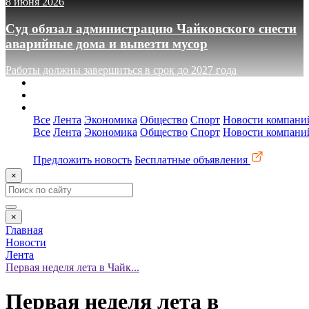
8 июня 2026
Суд обязал администрацию Чайковского снести
аварийные дома и вывезти мусор
Работы должны завершиться в срок до 2027 года
О сайте
Реклама
Контакты
Все
Лента
Экономика
Общество
Спорт
Новости компани
Все
Лента
Экономика
Общество
Спорт
Новости компани
Предложить новость
Бесплатные объявления
×
×
Главная
Новости
Лента
Первая неделя лета в Чайк...
Первая неделя лета в