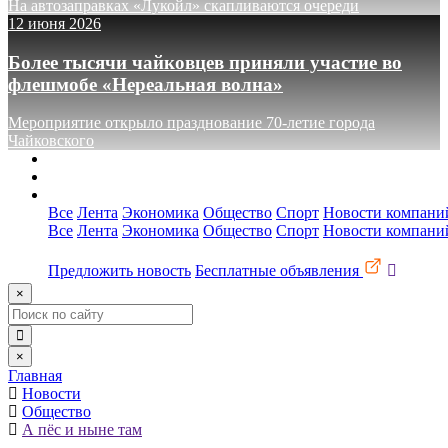
На автозаправках «Лукойл» скапливаются очереди
12 июня 2026
Более тысячи чайковцев приняли участие во
флешмобе «Нереальная волна»
Мероприятие открыло празднование 70-летие города
Чайковского
О сайте
Реклама
Контакты
Все
Лента
Экономика
Общество
Спорт
Новости компани
Все
Лента
Экономика
Общество
Спорт
Новости компани
Предложить новость
Бесплатные объявления
×
×
Главная
Новости
Общество
А пёс и ныне там