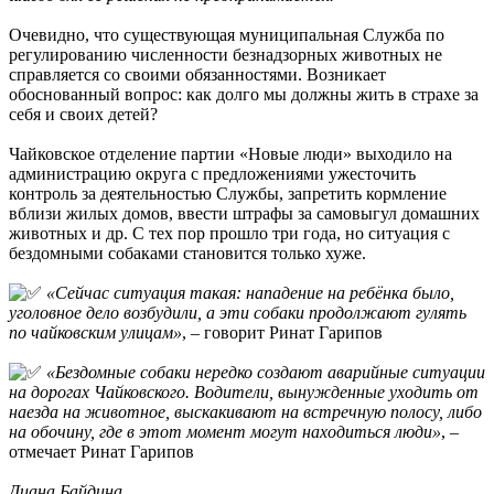
Очевидно, что существующая муниципальная Служба по
регулированию численности безнадзорных животных не
справляется со своими обязанностями. Возникает
обоснованный вопрос: как долго мы должны жить в страхе за
себя и своих детей?
Чайковское отделение партии «Новые люди» выходило на
администрацию округа с предложениями ужесточить
контроль за деятельностью Службы, запретить кормление
вблизи жилых домов, ввести штрафы за самовыгул домашних
животных и др. С тех пор прошло три года, но ситуация с
бездомными собаками становится только хуже.
«Сейчас ситуация такая: нападение на ребёнка было,
уголовное дело возбудили, а эти собаки продолжают гулять
по чайковским улицам»
, – говорит Ринат Гарипов
«Бездомные собаки нередко создают аварийные ситуации
на дорогах Чайковского. Водители, вынужденные уходить от
наезда на животное, выскакивают на встречную полосу, либо
на обочину, где в этот момент могут находиться люди»
, –
отмечает Ринат Гарипов
Диана Байдина