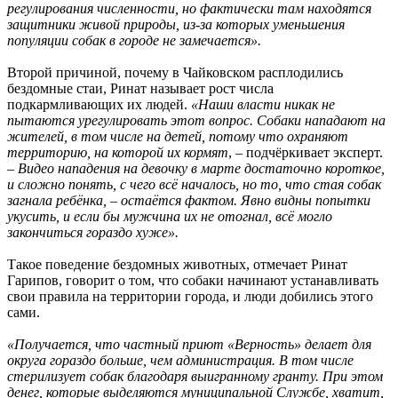
регулирования численности, но фактически там находятся
защитники живой природы, из-за которых уменьшения
популяции собак в городе не замечается».
Второй причиной, почему в Чайковском расплодились
бездомные стаи, Ринат называет рост числа
подкармливающих их людей.
«Наши власти никак не
пытаются урегулировать этот вопрос. Собаки нападают на
жителей, в том числе на детей, потому что охраняют
территорию, на которой их кормят
, – подчёркивает эксперт.
–
Видео нападения на девочку в марте достаточно короткое,
и сложно понять, с чего всё началось, но то, что стая собак
загнала ребёнка, – остаётся фактом. Явно видны попытки
укусить, и если бы мужчина их не отогнал, всё могло
закончиться гораздо хуже».
Такое поведение бездомных животных, отмечает Ринат
Гарипов, говорит о том, что собаки начинают устанавливать
свои правила на территории города, и люди добились этого
сами.
«Получается, что частный приют «Верность» делает для
округа гораздо больше, чем администрация. В том числе
стерилизует собак благодаря выигранному гранту. При этом
денег, которые выделяются муниципальной Службе, хватит,