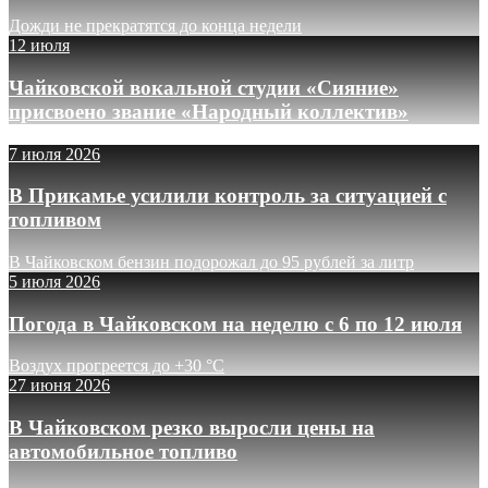
Дожди не прекратятся до конца недели
12 июля
Чайковской вокальной студии «Сияние»
присвоено звание «Народный коллектив»
7 июля 2026
В Прикамье усилили контроль за ситуацией с
топливом
В Чайковском бензин подорожал до 95 рублей за литр
5 июля 2026
Погода в Чайковском на неделю с 6 по 12 июля
Воздух прогреется до +30 °C
27 июня 2026
В Чайковском резко выросли цены на
автомобильное топливо