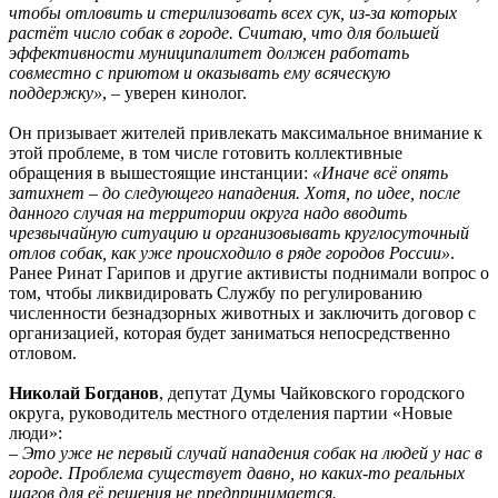
чтобы отловить и стерилизовать всех сук, из-за которых
растёт число собак в городе. Считаю, что для большей
эффективности муниципалитет должен работать
совместно с приютом и оказывать ему всяческую
поддержку»
, – уверен кинолог.
Он призывает жителей привлекать максимальное внимание к
этой проблеме, в том числе готовить коллективные
обращения в вышестоящие инстанции:
«Иначе всё опять
затихнет – до следующего нападения. Хотя, по идее, после
данного случая на территории округа надо вводить
чрезвычайную ситуацию и организовывать круглосуточный
отлов собак, как уже происходило в ряде городов России»
.
Ранее Ринат Гарипов и другие активисты поднимали вопрос о
том, чтобы ликвидировать Службу по регулированию
численности безнадзорных животных и заключить договор с
организацией, которая будет заниматься непосредственно
отловом.
Николай Богданов
, депутат Думы Чайковского городского
округа, руководитель местного отделения партии «Новые
люди»:
–
Это уже не первый случай нападения собак на людей у нас в
городе. Проблема существует давно, но каких-то реальных
шагов для её решения не предпринимается.