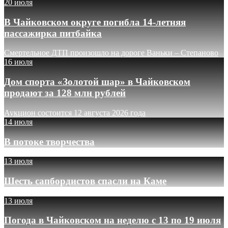
20 июля
В Чайковском округе погибла 14-летняя
пассажирка питбайка
Смертельное ДТП произошло на дороге Ваньки – Степаново
16 июля
Дом спорта «Золотой шар» в Чайковском
продают за 128 млн рублей
Аукцион состоится 12 августа 2026 года
14 июля
В потоке творчества
13 июля
Шесть сапбордистов спасли на Каме
13 июля
Погода в Чайковском на неделю с 13 по 19 июля