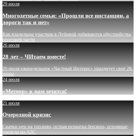
29 июля
Многодетные семьи: «Прошли все инстанции, а
дороги так и нет»
Как владельцы участков в Дубовой добиваются обустройства
проезжей части
26 июля
28 лет – ЧИтаем вместе!
26 июля еженедельник «Частный Интерес» празднует своё 28-
летие
24 июля
«Метеор» к нам мчится!
21 июля
Очередной кризис
Скачки цен на топливо, острая нехватка бензина, огромные
очереди на АЗС