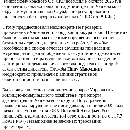
Чайковскому краевого СУ СКР возбудил в октябре 2025 г. в
отношении должностных лиц администрации Чайковского
округа и муниципальной Службы по регулированию
численности безнадзорных животных («ЧГС по РЧБЖ»).
Этому предшествовали неоднократные проверки,
проведённые Чайковской городской прокуратурой. В ходе них
были выявлены множественные нарушения: неосвоение
бюджетных средств, выделенных на работу Службы;
несоблюдение сроков отлова; нарушения при ведении
журнала регистрации обращений; отсутствие видеозаписей
процесса отлова и размещения животных; несоблюдение
санитарно-эпидемиологического законодательства и др. В
связи с этим директора Службы
Нину Макушину
неоднократно привлекали к административной
ответственности и назначали штрафы.
Было также внесено представление в адрес Управления
жилищно-коммунального хозяйства и транспорта
администрации Чайковского округа. Но устранения
выявленных нарушений не последовало, и в июле 2025 года
начальник Управления ЖКХ
Виталий Астафьев
был
привлечён к административной ответственности по ст. 17.7
КоАП РФ («Невыполнение законных требований
прокурора...»).