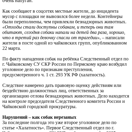
очень напуган.
Как сообщают в соцсетях местные жители, до инцидента
мусор с площадки не вывозился более недели. Контейнеры
были переполнены, чем привлекли безнадзорных животных.
«Отходы стали доступны собакам, и теперь они там
обитают, сегодня собаки напали на детей два раза, хорошо,
что в третий раз девочку спасли от трагедии»
, – написали
жители в посте одной из чайковских групп, опубликованном
22 марта.
По факту нападения собак на ребёнка Следственный отдел по
г. Чайковскому СУ СКР России по Пермскому краю возбудил
уголовное дело по признакам преступления,
предусмотренного ч. 1 ст. 293 УК РФ (халатность).
Следствие намерено дать правовую оценку действиям или
бездействию должностных лиц, ответственных за
организацию отлова безнадзорных животных. Дело находится
на контроле председателя Следственного комитета России и
Чайковской городской прокуратуры.
Нарушений – как собак нерезаных
За последние полгода это уже второе уголовное дело по
статье «Халатность». Первое Следственный отдел по г.