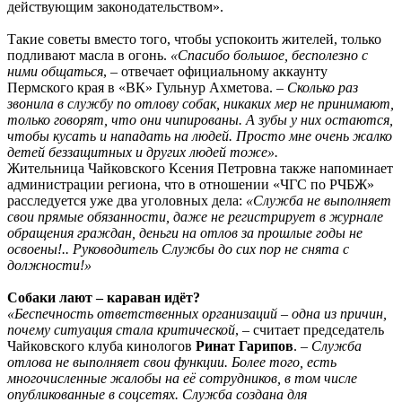
действующим законодательством».
Такие советы вместо того, чтобы успокоить жителей, только
подливают масла в огонь.
«Спасибо большое, бесполезно с
ними общаться
, – отвечает официальному аккаунту
Пермского края в «ВК» Гульнур Ахметова. –
Сколько раз
звонила в службу по отлову собак, никаких мер не принимают,
только говорят, что они чипированы. А зубы у них остаются,
чтобы кусать и нападать на людей. Просто мне очень жалко
детей беззащитных и других людей тоже».
Жительница Чайковского Ксения Петровна также напоминает
администрации региона, что в отношении «ЧГС по РЧБЖ»
расследуется уже два уголовных дела:
«Служба не выполняет
свои прямые обязанности, даже не регистрирует в журнале
обращения граждан, деньги на отлов за прошлые годы не
освоены!.. Руководитель Службы до сих пор не снята с
должности!»
Собаки лают – караван идёт?
«Беспечность ответственных организаций – одна из причин,
почему ситуация стала критической
, – считает председатель
Чайковского клуба кинологов
Ринат Гарипов
.
– Служба
отлова не выполняет свои функции. Более того, есть
многочисленные жалобы на её сотрудников, в том числе
опубликованные в соцсетях. Служба создана для