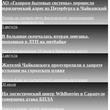
АО «Газпром бытовые системы» перенесло
юридический адрес из Петербурга в Чайковский
Теперь он соответствует фактическому расположению
ключевого производства
5 августа
В больнице скончалась вторая девушка,
попавшая в ДТП на питбайке
Трагедия произошла 19 июля в Чайковском округе
3 августа
Жителей Чайковского предупредили о запрете
купания на городском пляже
Вода в Каме не соответствует санитарным нормам
30 июля
На логистический центр Wildberries в Сарапуле
совершена атака БПЛА
Начался пожар, людей эвакуировали