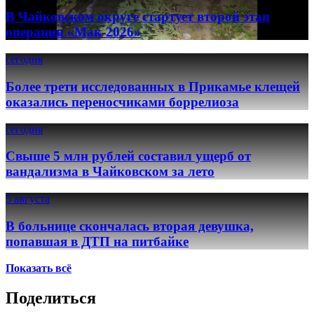
В Чайковском округе стартует второй этап
операции «Мак-2026»
сегодня
Более трети исследованных в Прикамье клещей
оказались переносчиками боррелиоза
сегодня
Свыше 5 млн рублей составил ущерб от
вандализма в Чайковском за лето
5 августа
В больнице скончалась вторая девушка,
попавшая в ДТП на питбайке
Показать всё
Поделиться