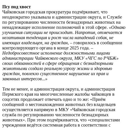
Псу под хвост
Чайковская городская прокуратура подчёркивает, что
неоднократно указывала и администрации округа, и Службе
по регулированию численности безнадзорных животных на
ненадлежащее исполнение полномочий в этой сфере.
«Однако
улучшения ситуации не происходит. Напротив, отмечается
негативная тенденция и рост числа нападений собак, не
имеющих владельцев, на граждан
, – говорилось в сообщении
контролирующего органа в конце 2025 года. –
Недобросовестное исполнение должностными лицами
администрации Чайковского округа, МКУ «ЧГС по РЧБЖ»
своих обязанностей в сфере обращения с безнадзорными
животными создало реальную угрозу жизни и здоровью
граждан, повлекло существенное нарушение их прав и
законных интересов...»
Тем не менее, и администрация округа, и администрация
Пермского края на многочисленные жалобы чайковцев в
соцсетях продолжает отвечать одно и то же: «Приём
сообщений о местонахождении животных без владельцев
осуществляется напрямую в МКУ «Чайковская городская
служба по регулированию численности безнадзорных
животных». При этом подчёркивается, что «специалистами
учреждения ведётся системная работа в соответствии с