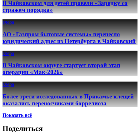
В Чайковском для детей провели «Зарядку со
стражем порядка»
вчера
АО «Газпром бытовые системы» перенесло
юридический адрес из Петербурга в Чайковский
вчера
В Чайковском округе стартует второй этап
операции «Мак-2026»
вчера
Более трети исследованных в Прикамье клещей
оказались переносчиками боррелиоза
Показать всё
Поделиться