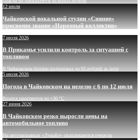
Дожди не прекратятся до конца недели
12 июля
Чайковской вокальной студии «Сияние»
присвоено звание «Народный коллектив»
7 июля 2026
В Прикамье усилили контроль за ситуацией с
топливом
В Чайковском бензин подорожал до 95 рублей за литр
5 июля 2026
Погода в Чайковском на неделю с 6 по 12 июля
Воздух прогреется до +30 °C
27 июня 2026
В Чайковском резко выросли цены на
автомобильное топливо
На автозаправках «Лукойл» скапливаются очереди