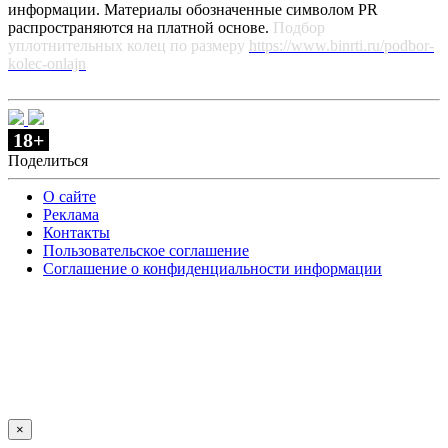
информации. Материалы обозначенные символом PR
распространяются на платной основе.
Подбор
уплотнительных колец по размеру
https://www.binrti.ru/podbor-
kolec-onlajn
18+
Поделиться
О сайте
Реклама
Контакты
Пользовательское соглашение
Соглашение о конфиденциальности информации
×