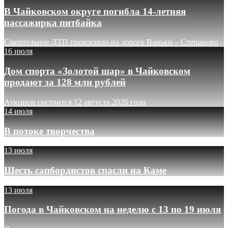
В Чайковском округе погибла 14-летняя
пассажирка питбайка
Смертельное ДТП произошло на дороге Ваньки – Степаново
16 июля
Дом спорта «Золотой шар» в Чайковском
продают за 128 млн рублей
Аукцион состоится 12 августа 2026 года
14 июля
В потоке творчества
13 июля
Шесть сапбордистов спасли на Каме
13 июля
Погода в Чайковском на неделю с 13 по 19 июля