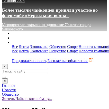
12 июня 2026
Более тысячи чайковцев приняли участие во
флешмобе «Нереальная волна»
Мероприятие открыло празднование 70-летие города
Чайковского
О сайте
Реклама
Контакты
Все
Лента
Экономика
Общество
Спорт
Новости компани
Все
Лента
Экономика
Общество
Спорт
Новости компани
Предложить новость
Бесплатные объявления
×
×
Главная
Новости
Общество
Житель Чайковского обману...