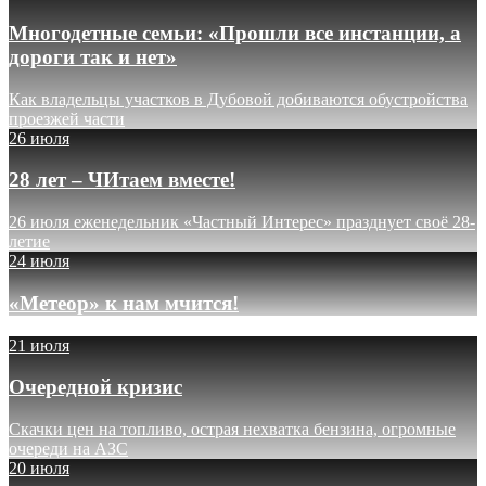
Многодетные семьи: «Прошли все инстанции, а
дороги так и нет»
Как владельцы участков в Дубовой добиваются обустройства
проезжей части
26 июля
28 лет – ЧИтаем вместе!
26 июля еженедельник «Частный Интерес» празднует своё 28-
летие
24 июля
«Метеор» к нам мчится!
21 июля
Очередной кризис
Скачки цен на топливо, острая нехватка бензина, огромные
очереди на АЗС
20 июля