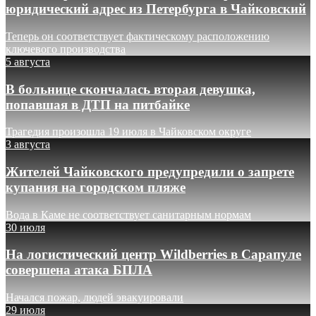
юридический адрес из Петербурга в Чайковский
Теперь он соответствует фактическому расположению
ключевого производства
5 августа
В больнице скончалась вторая девушка,
попавшая в ДТП на питбайке
Трагедия произошла 19 июля в Чайковском округе
3 августа
Жителей Чайковского предупредили о запрете
купания на городском пляже
Вода в Каме не соответствует санитарным нормам
30 июля
На логистический центр Wildberries в Сарапуле
совершена атака БПЛА
Начался пожар, людей эвакуировали
29 июля