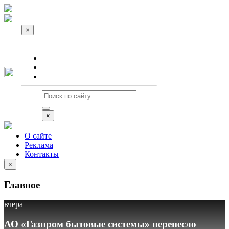
×
О сайте
Реклама
Контакты
×
О сайте
Реклама
Контакты
×
Главное
вчера
АО «Газпром бытовые системы» перенесло