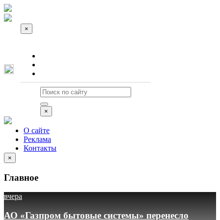
×
О сайте
Реклама
Контакты
×
О сайте
Реклама
Контакты
×
Главное
вчера
АО «Газпром бытовые системы» перенесло