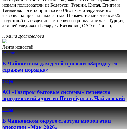
искали пользователи из Беларуси, Турции, Китая, Египта и
Таиланда. На них пришлось 60% от всего зарубежного
трафика на профильных сайтах. Примечательно, что в 2025
году топ-5 выглядел иначе: первую строчку занимала Турция,
а за ней следовали Беларусь, Казахстан, ОАЭ и Таиланд.
Полина Достовалова
Лента новостей
сегодня
В Чайковском для детей провели «Зарядку со
стражем порядка»
вчера
АО «Газпром бытовые системы» перенесло
юридический адрес из Петербурга в Чайковский
вчера
В Чайковском округе стартует второй этап
операции «Мак-2026»