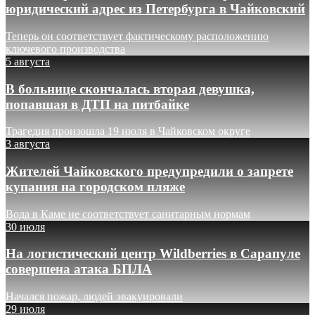
юридический адрес из Петербурга в Чайковский
Теперь он соответствует фактическому расположению
ключевого производства
5 августа
В больнице скончалась вторая девушка,
попавшая в ДТП на питбайке
Трагедия произошла 19 июля в Чайковском округе
3 августа
Жителей Чайковского предупредили о запрете
купания на городском пляже
Вода в Каме не соответствует санитарным нормам
30 июля
На логистический центр Wildberries в Сарапуле
совершена атака БПЛА
Начался пожар, людей эвакуировали
29 июля