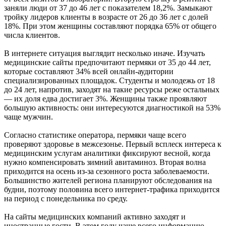
заняли люди от 37 до 46 лет с показателем 18,2%. Замыкают
тройку лидеров клиенты в возрасте от 26 до 36 лет с долей
18%. При этом женщины составляют порядка 65% от общего
числа клиентов.
В интернете ситуация выглядит несколько иначе. Изучать
медицинские сайты предпочитают пермяки от 35 до 44 лет,
которые составляют 34% всей онлайн-аудитории
специализированных площадок. Студенты и молодежь от 18
до 24 лет, напротив, заходят на такие ресурсы реже остальных
— их доля едва достигает 3%. Женщины также проявляют
большую активность: они интересуются диагностикой на 53%
чаще мужчин.
Согласно статистике оператора, пермяки чаще всего
проверяют здоровье в межсезонье. Первый всплеск интереса к
медицинским услугам аналитики фиксируют весной, когда
нужно компенсировать зимний авитаминоз. Вторая волна
приходится на осень из-за сезонного роста заболеваемости.
Большинство жителей региона планируют обследования на
будни, поэтому половина всего интернет-трафика приходится
на период с понедельника по среду.
На сайты медицинских компаний активно заходят и
иностранные гости. В этом году чаще всего информацию