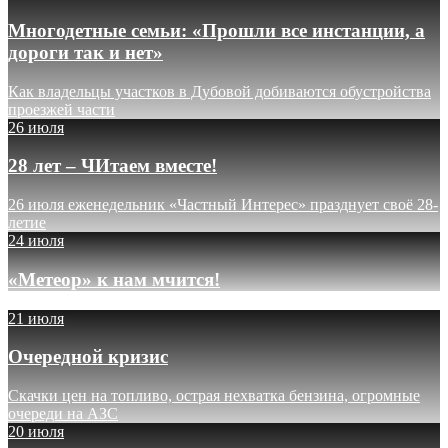
Многодетные семьи: «Прошли все инстанции, а
дороги так и нет»
Как владельцы участков в Дубовой добиваются обустройства
проезжей части
26 июля
28 лет – ЧИтаем вместе!
26 июля еженедельник «Частный Интерес» празднует своё 28-
летие
24 июля
«Метеор» к нам мчится!
21 июля
Очередной кризис
Скачки цен на топливо, острая нехватка бензина, огромные
очереди на АЗС
20 июля