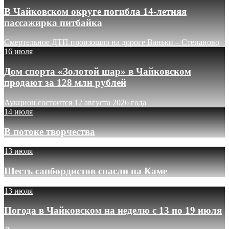
В Чайковском округе погибла 14-летняя
пассажирка питбайка
Смертельное ДТП произошло на дороге Ваньки – Степаново
16 июля
Дом спорта «Золотой шар» в Чайковском
продают за 128 млн рублей
Аукцион состоится 12 августа 2026 года
14 июля
В потоке творчества
13 июля
Шесть сапбордистов спасли на Каме
13 июля
Погода в Чайковском на неделю с 13 по 19 июля