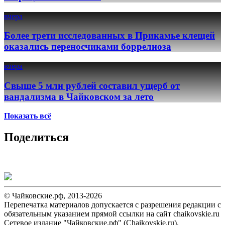
вчера
Более трети исследованных в Прикамье клещей
оказались переносчиками боррелиоза
вчера
Свыше 5 млн рублей составил ущерб от
вандализма в Чайковском за лето
Показать всё
Поделиться
© Чайковские.рф, 2013-2026
Перепечатка материалов допускается с разрешения редакции с
обязательным указанием прямой ссылки на сайт chaikovskie.ru
Сетевое издание "Чайковские.рф" (Chaikovskie.ru).