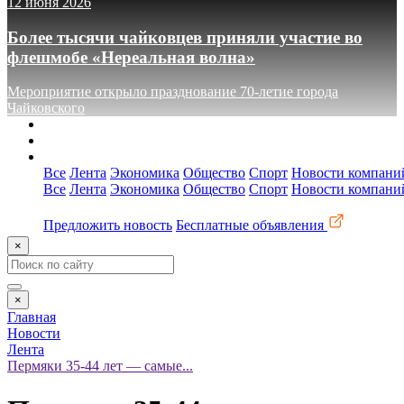
12 июня 2026
Более тысячи чайковцев приняли участие во
флешмобе «Нереальная волна»
Мероприятие открыло празднование 70-летие города
Чайковского
О сайте
Реклама
Контакты
Все
Лента
Экономика
Общество
Спорт
Новости компани
Все
Лента
Экономика
Общество
Спорт
Новости компани
Предложить новость
Бесплатные объявления
×
×
Главная
Новости
Лента
Пермяки 35-44 лет — самые...