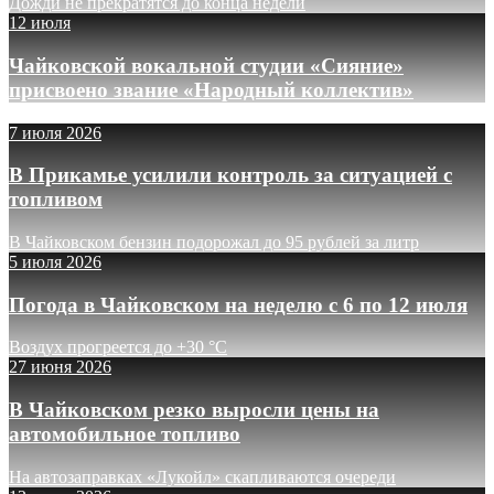
Дожди не прекратятся до конца недели
12 июля
Чайковской вокальной студии «Сияние»
присвоено звание «Народный коллектив»
7 июля 2026
В Прикамье усилили контроль за ситуацией с
топливом
В Чайковском бензин подорожал до 95 рублей за литр
5 июля 2026
Погода в Чайковском на неделю с 6 по 12 июля
Воздух прогреется до +30 °C
27 июня 2026
В Чайковском резко выросли цены на
автомобильное топливо
На автозаправках «Лукойл» скапливаются очереди