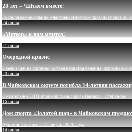
28 лет – ЧИтаем вместе!
26 июля еженедельник «Частный Интерес» празднует своё 28-л
24 июля
«Метеор» к нам мчится!
21 июля
Очередной кризис
Скачки цен на топливо, острая нехватка бензина, огромные оч
20 июля
В Чайковском округе погибла 14-летняя пассажи
Смертельное ДТП произошло на дороге Ваньки – Степаново
16 июля
Дом спорта «Золотой шар» в Чайковском продают
Аукцион состоится 12 августа 2026 года
14 июля