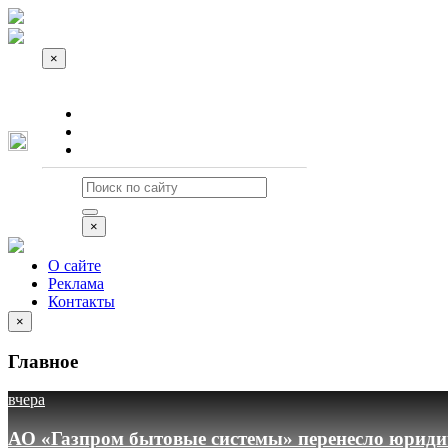
×
О сайте
Реклама
Контакты
×
О сайте
Реклама
Контакты
×
Главное
вчера
АО «Газпром бытовые системы» перенесло юридич