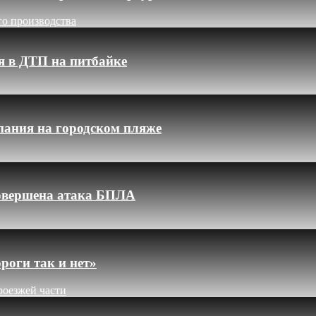
го производства
я в ДТП на питбайке
пания на городском пляже
 совершена атака БПЛА
роги так и нет»
роезжей части