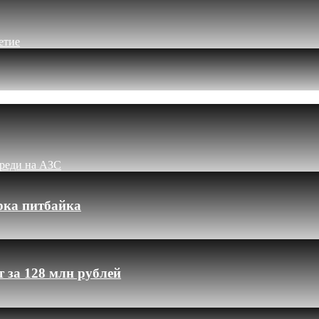
етие
ереди на АЗС
рка питбайка
 за 128 млн рублей