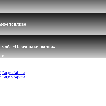
ьное топливо
шмобе «Нереальная волна»
ого
й
Видео
Афиша
й
Видео
Афиша