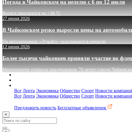
Погода в Чайковском на неделю с 6 по 12 июля
Воздух прогреется до +30 °C
27 июня 2026
В Чайковском резко выросли цены на автомобил
На автозаправках «Лукойл» скапливаются очереди
12 июня 2026
Более тысячи чайковцев приняли участие во фле
Мероприятие открыло празднование 70-летие города Чайковск
О сайте
Реклама
Контакты
Все
Лента
Экономика
Общество
Спорт
Новости компани
Все
Лента
Экономика
Общество
Спорт
Новости компани
Предложить новость
Бесплатные объявления
×