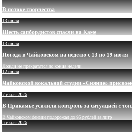
В потоке творчества
13 июля
Шесть сапбордистов спасли на Каме
13 июля
Погода в Чайковском на неделю с 13 по 19 июля
Дожди не прекратятся до конца недели
12 июля
Чайковской вокальной студии «Сияние» присвое
7 июля 2026
В Прикамье усилили контроль за ситуацией с то
В Чайковском бензин подорожал до 95 рублей за литр
5 июля 2026