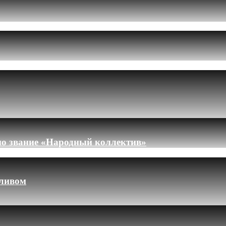
но звание «Народный коллектив»
пливом