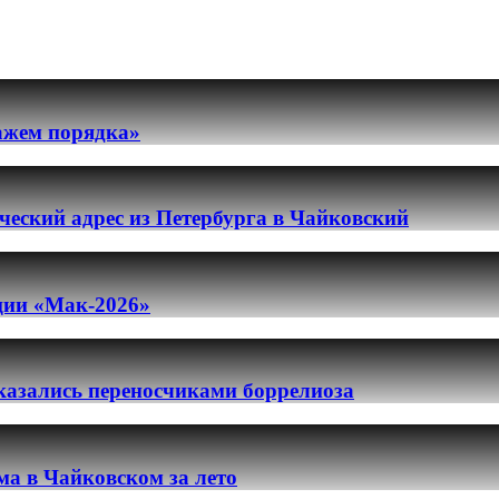
ражем порядка»
еский адрес из Петербурга в Чайковский
ации «Мак-2026»
казались переносчиками боррелиоза
ма в Чайковском за лето