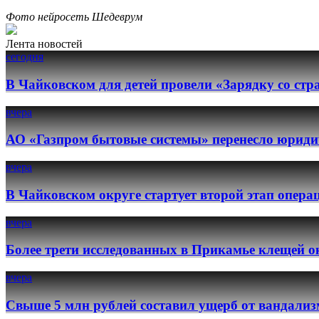
Фото нейросеть Шедеврум
Лента новостей
сегодня
В Чайковском для детей провели «Зарядку со ст
вчера
АО «Газпром бытовые системы» перенесло юридич
вчера
В Чайковском округе стартует второй этап опер
вчера
Более трети исследованных в Прикамье клещей о
вчера
Свыше 5 млн рублей составил ущерб от вандализ