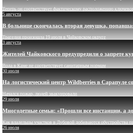
Теперь он соответствует фактическому расположению ключево
5 августа
В больнице скончалась вторая девушка, попавша
Трагедия произошла 19 июля в Чайковском округе
3 августа
Жителей Чайковского предупредили о запрете ку
Вода в Каме не соответствует санитарным нормам
30 июля
На логистический центр Wildberries в Сарапуле
Начался пожар, людей эвакуировали
29 июля
Многодетные семьи: «Прошли все инстанции, а до
Как владельцы участков в Дубовой добиваются обустройства п
26 июля