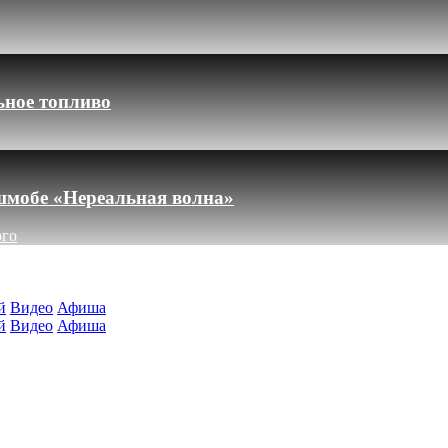
ьное топливо
шмобе «Нереальная волна»
ого
й
Видео
Афиша
й
Видео
Афиша