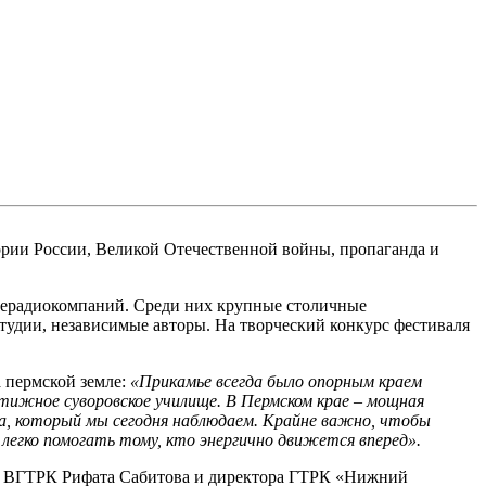
ории России, Великой Отечественной войны, пропаганда и
лерадиокомпаний. Среди них крупные столичные
удии, независимые авторы. На творческий конкурс фестиваля
а пермской земле:
«Прикамье всегда было опорным краем
тижное суворовское училище. В Пермском крае – мощная
а, который мы сегодня наблюдаем. Крайне важно, чтобы
 легко помогать тому, кто энергично движется вперед».
ора ВГТРК Рифата Сабитова и директора ГТРК «Нижний