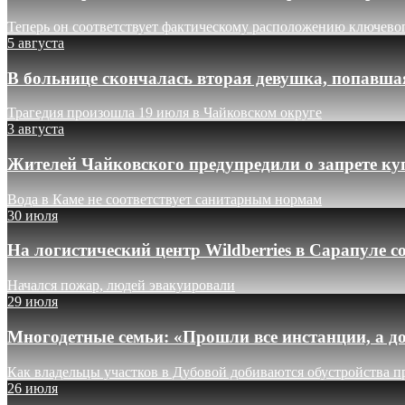
Теперь он соответствует фактическому расположению ключево
5 августа
В больнице скончалась вторая девушка, попавша
Трагедия произошла 19 июля в Чайковском округе
3 августа
Жителей Чайковского предупредили о запрете ку
Вода в Каме не соответствует санитарным нормам
30 июля
На логистический центр Wildberries в Сарапуле
Начался пожар, людей эвакуировали
29 июля
Многодетные семьи: «Прошли все инстанции, а до
Как владельцы участков в Дубовой добиваются обустройства п
26 июля