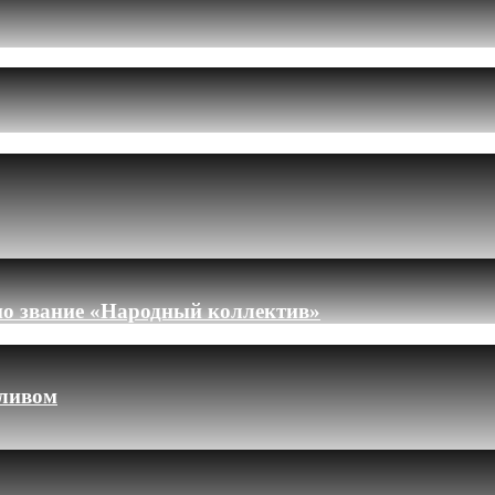
но звание «Народный коллектив»
пливом