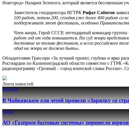
Новгород» Назария Зеленого, который является бессменным уч
Заместитель гендиректора ВГТРК
Рифат Сабитов
заявил
100 работ, потом 200, сегодня уже более 400 работ со в
поддерживает этот фестиваль, особенно Правительству
Член жюри, Герой СССР, легендарный командир группы
работ год от года повышается. На суд жюри представле
достояние не только фестиваля, а всего российского тел
обид на жюри не должно быть».
Обладателями Гран-при «За лучший проект, глубоко и ярко ра
Росгвардии по Калининградской области совместно с ГТРК «Ка
радиопрограмму «Грозный – город воинской славы России». 
Лента новостей
сегодня
В Чайковском для детей провели «Зарядку со ст
вчера
АО «Газпром бытовые системы» перенесло юридич