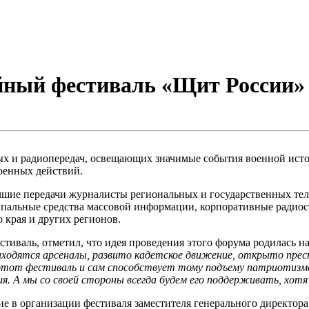
йный фестиваль «Щит России»
ных и радиопередач, освещающих значимые события военной ист
оенных действий.
чшие передачи журналисты региональных и государственных те
пальные средства массовой информации, корпоративные радиост
 края и других регионов.
естиваль, отметил, что идея проведения этого форума родилась н
находятся арсеналы, развито кадетское движение, открыто прес
 этот фестиваль и сам способствует тому подъему патриотизм
ия. А мы со своей стороны всегда будем его поддерживать, хотя
ие в организации фестиваля заместителя генерального директ