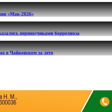
ации «Мак-2026»
казались переносчиками боррелиоза
ма в Чайковском за лето