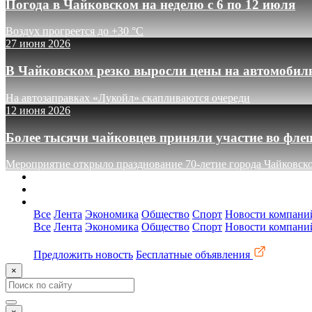
Погода в Чайковском на неделю с 6 по 12 июля
Воздух прогреется до +30 °C
27 июня 2026
В Чайковском резко выросли цены на автомобил
На автозаправках «Лукойл» скапливаются очереди
12 июня 2026
Более тысячи чайковцев приняли участие во фле
Мероприятие открыло празднование 70-летие города Чайковск
О сайте
Реклама
Контакты
Все
Лента
Экономика
Общество
Спорт
Новости компани
Все
Лента
Экономика
Общество
Спорт
Новости компани
Предложить новость
Бесплатные объявления
×