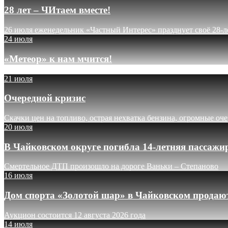
28 лет – ЧИтаем вместе!
26 июля еженедельник «Частный Интерес» празднует своё 28-л
24 июля
«Метеор» к нам мчится!
21 июля
Очередной кризис
Скачки цен на топливо, острая нехватка бензина, огромные оч
20 июля
В Чайковском округе погибла 14-летняя пассажи
Смертельное ДТП произошло на дороге Ваньки – Степаново
16 июля
Дом спорта «Золотой шар» в Чайковском продают
Аукцион состоится 12 августа 2026 года
14 июля