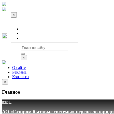
×
О сайте
Реклама
Контакты
×
О сайте
Реклама
Контакты
×
Главное
вчера
АО «Газпром бытовые системы» перенесло юридич