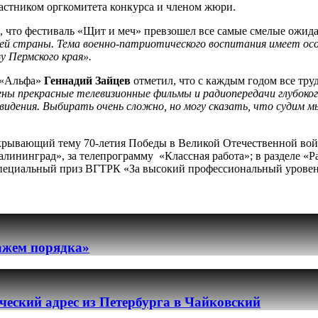
астником оргкомитета конкурса и членом жюри.
, что фестиваль «Щит и меч» превзошел все самые смелые ожид
сей страны. Тема военно-патриотического воспитания имеет особ
 Пермского края».
 «Альфа»
Геннадий Зайцев
отметил, что с каждым годом все тру
ны прекрасные телевизионные фильмы и радиопередачи глубоко
евидения. Выбирать очень сложно, но могу сказать, что судим м
скрывающий тему 70-летия Победы в Великой Отечественной войн
лининград», за телепрограмму «Классная работа»; в разделе «Р
Специальный приз ВГТРК «За высокий профессиональный уровен
ражем порядка»
еский адрес из Петербурга в Чайковский