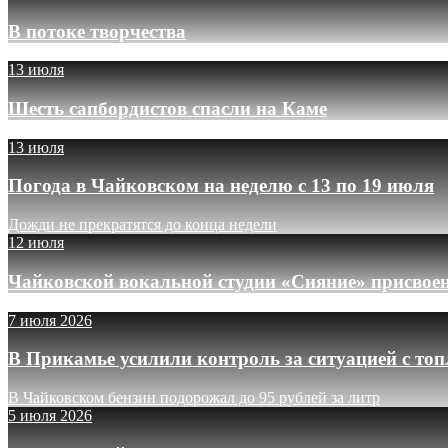
В потоке творчества
13 июля
Шесть сапбордистов спасли на Каме
13 июля
Погода в Чайковском на неделю с 13 по 19 июля
Дожди не прекратятся до конца недели
12 июля
Чайковской вокальной студии «Сияние» присвое
7 июля 2026
В Прикамье усилили контроль за ситуацией с то
В Чайковском бензин подорожал до 95 рублей за литр
5 июля 2026