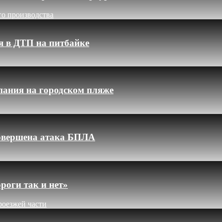
го производства
я в ДТП на питбайке
пания на городском пляже
 совершена атака БПЛА
роги так и нет»
роезжей части