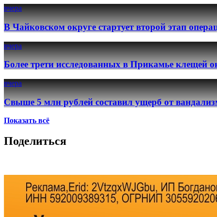
вчера
В Чайковском округе стартует второй этап опер
вчера
Более трети исследованных в Прикамье клещей о
вчера
Свыше 5 млн рублей составил ущерб от вандализ
Показать всё
Поделиться