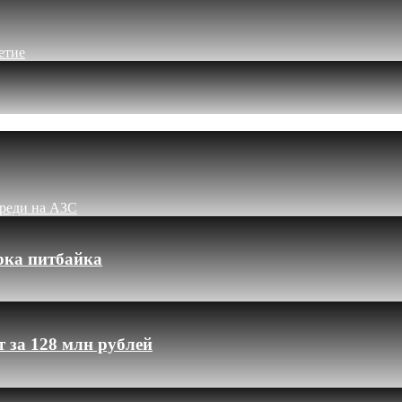
етие
ереди на АЗС
рка питбайка
 за 128 млн рублей