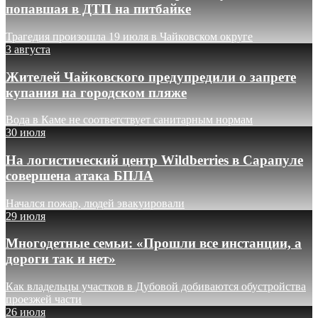
попавшая в ДТП на питбайке
Трагедия произошла 19 июля в Чайковском округе
3 августа
Жителей Чайковского предупредили о запрете
купания на городском пляже
Вода в Каме не соответствует санитарным нормам
30 июля
На логистический центр Wildberries в Сарапуле
совершена атака БПЛА
Начался пожар, людей эвакуировали
29 июля
Многодетные семьи: «Прошли все инстанции, а
дороги так и нет»
Как владельцы участков в Дубовой добиваются обустройства
проезжей части
26 июля