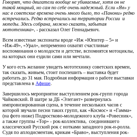
Говорят, что двигатели вообще не убиваемые, хотя он не
такой мощный, но сам по себе очень надежный. Если «Яв» у
нас в советские времена очень много было, то «Панони» редко
встречались. Редко встречались на территории России и
мопеды. Здесь собрана, можно сказать, забытая
мототехника
», - рассказал Олег Геннадьевич.
Всем известные экспонаты вроде «Иж «Юпитер – 5» и
«Иж-49», «Урал», непременно охватят счастливые
воспоминания о молодости и детстве, вспомнятся мотоциклы,
на которых они ездили сами или мечтали.
У кого есть желание увидеть мототехнику советских времен,
так сказать, живьем, стоит поспешить – выставка будет
работать до 31 мая. Подробная информация о работе выставки
представлена в
Афише
.
Завершилось мероприятие выступлением рок-групп города
Чайковский. В шатре за ДБ «Элегант» развернулась
импровизированная сцена, в течение нескольких часов с
которой звучали песни таких групп, как «Космос» и «Гамма»
(на фото ниже) Подростково-молодежного клуба «Ровесник»,
а также группы «Тор» - рок-коллектива, соединившего
классический Русский рок с нотками западного рок-н-ролла.
Судя по аплодисментам, крикам «Браво», выступления рок-