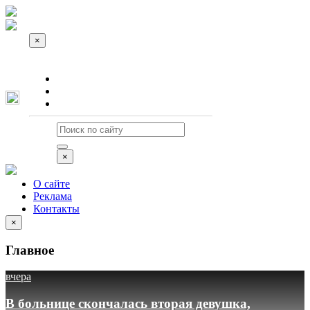
×
О сайте
Реклама
Контакты
×
О сайте
Реклама
Контакты
×
Главное
вчера
В больнице скончалась вторая девушка,