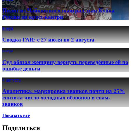
Пилот из Чайковского выиграл этап Кубка
России по кросс-кантри
вчера
Сводка ГАИ: с 27 июля по 2 августа
вчера
Суд обязал женщину вернуть переведённые ей по
ошибке деньги
4 августа
Аналитика: маркировка звонков почти на 25%
снизила число холодных обзвонов и спам-
звонков
Показать всё
Поделиться