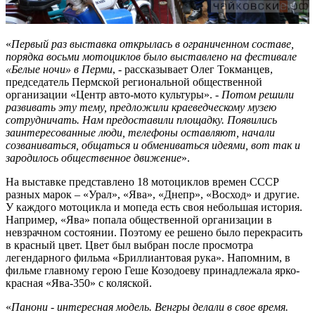
«
Первый раз выставка открылась в ограниченном составе,
порядка восьми мотоциклов было выставлено на фестивале
«Белые ночи» в Перми
, - рассказывает Олег Токманцев,
председатель Пермской региональной общественной
организации «Центр авто-мото культуры». -
Потом решили
развивать эту тему, предложили краеведческому музею
сотрудничать. Нам предоставили площадку. Появились
заинтересованные люди, телефоны оставляют, начали
созваниваться, общаться и обмениваться идеями, вот так и
зародилось общественное движение
».
На выставке представлено 18 мотоциклов времен СССР
разных марок – «Урал», «Ява», «Днепр», «Восход» и другие.
У каждого мотоцикла и мопеда есть своя небольшая история.
Например, «Ява» попала общественной организации в
невзрачном состоянии. Поэтому ее решено было перекрасить
в красный цвет. Цвет был выбран после просмотра
легендарного фильма «Бриллиантовая рука». Напомним, в
фильме главному герою Геше Козодоеву принадлежала ярко-
красная «Ява-350» с коляской.
«
Панони - интересная модель. Венгры делали в свое время.