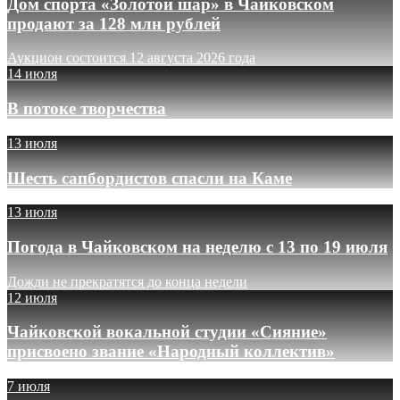
Дом спорта «Золотой шар» в Чайковском
продают за 128 млн рублей
Аукцион состоится 12 августа 2026 года
14 июля
В потоке творчества
13 июля
Шесть сапбордистов спасли на Каме
13 июля
Погода в Чайковском на неделю с 13 по 19 июля
Дожди не прекратятся до конца недели
12 июля
Чайковской вокальной студии «Сияние»
присвоено звание «Народный коллектив»
7 июля