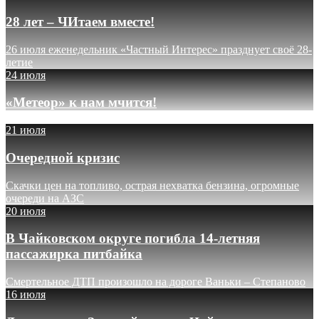
28 лет – ЧИтаем вместе!
26 июля еженедельник «Частный Интерес» празднует своё 28-
летие
24 июля
«Метеор» к нам мчится!
21 июля
Очередной кризис
Скачки цен на топливо, острая нехватка бензина, огромные
очереди на АЗС
20 июля
В Чайковском округе погибла 14-летняя
пассажирка питбайка
Смертельное ДТП произошло на дороге Ваньки – Степаново
16 июля