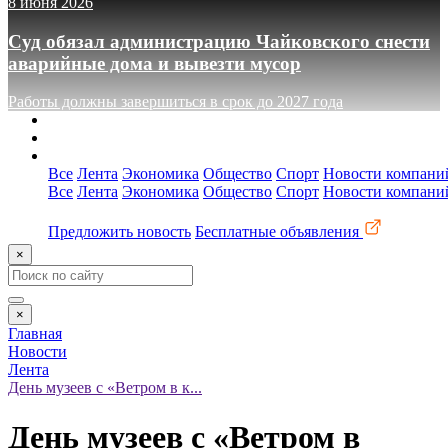
8 июня 2026
Суд обязал администрацию Чайковского снести
аварийные дома и вывезти мусор
Работы должны завершиться в срок до 2027 года
О сайте
Реклама
Контакты
Все
Лента
Экономика
Общество
Спорт
Новости компани
Все
Лента
Экономика
Общество
Спорт
Новости компани
Предложить новость
Бесплатные объявления
×
×
Главная
Новости
Лента
День музеев с «Ветром в к...
День музеев с «Ветром в