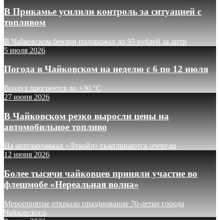
В Прикамье усилили контроль за ситуацией с
топливом
В Чайковском бензин подорожал до 95 рублей за литр
5 июля 2026
Погода в Чайковском на неделю с 6 по 12 июля
Воздух прогреется до +30 °C
27 июня 2026
В Чайковском резко выросли цены на
автомобильное топливо
На автозаправках «Лукойл» скапливаются очереди
12 июня 2026
Более тысячи чайковцев приняли участие во
флешмобе «Нереальная волна»
Мероприятие открыло празднование 70-летие города
Чайковского