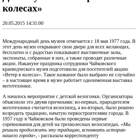
колесах»
20.05.2015 14:31:00
Международный день музеев отмечается с 18 мая 1977 года. В
этот день музеи открывают свои двери для всех желающих,
бесплатно и с радостью показывают выставочные залы,
экспонаты, собранные в них, а также проводят различные
акции. Накануне праздника сотрудники Чайковского
краеведческого музея подготовили для посетителей акцию
«Ветер в колесах». Такое название было выбрано не случайно
– в настоящее время в музее работает одноименная выставка
мототехники.
А началось мероприятие с детской велогонки. Организаторы
объяснили это двумя причинами: во-первых, прародителем
мототехники считается велосипед, а во-вторых, было решено
возродить традицию, начатую первостроителями города. В
1957 году в Чайковском были проведены первые
соревнования для детей на трехколесных велосипедах. «
Мы
решили продолжить эту традицию, вспомнить историю
нашего города
», - рассказала корреспонденту