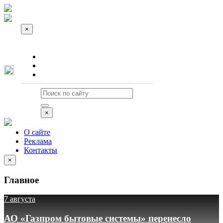
×
О сайте
Реклама
Контакты
×
О сайте
Реклама
Контакты
×
Главное
7 августа
АО «Газпром бытовые системы» перенесло