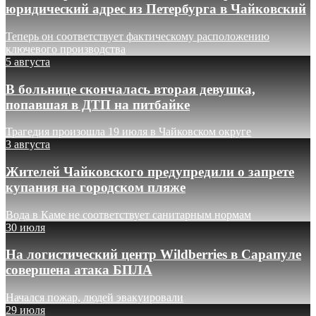
юридический адрес из Петербурга в Чайковский
Теперь он соответствует фактическому расположению
ключевого производства
5 августа
В больнице скончалась вторая девушка,
попавшая в ДТП на питбайке
Трагедия произошла 19 июля в Чайковском округе
3 августа
Жителей Чайковского предупредили о запрете
купания на городском пляже
Вода в Каме не соответствует санитарным нормам
30 июля
На логистический центр Wildberries в Сарапуле
совершена атака БПЛА
Начался пожар, людей эвакуировали
29 июля