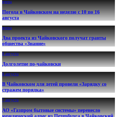
вчера
Погода в Чайковском на неделю с 10 по 16
августа
вчера
Два проекта из Чайковского получат гранты
общества «Знание»
8 августа
Долголетие по-чайковски
8 августа
В Чайковском для детей провели «Зарядку со
стражем порядка»
7 августа
АО «Газпром бытовые системы» перенесло
юридический адрес из Петербурга в Чайковский