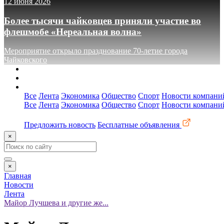
12 июня 2026
Более тысячи чайковцев приняли участие во
флешмобе «Нереальная волна»
Мероприятие открыло празднование 70-летие города
Чайковского
О сайте
Реклама
Контакты
Все
Лента
Экономика
Общество
Спорт
Новости компани
Все
Лента
Экономика
Общество
Спорт
Новости компани
Предложить новость
Бесплатные объявления
×
×
Главная
Новости
Лента
Майор Лучшева и другие же...