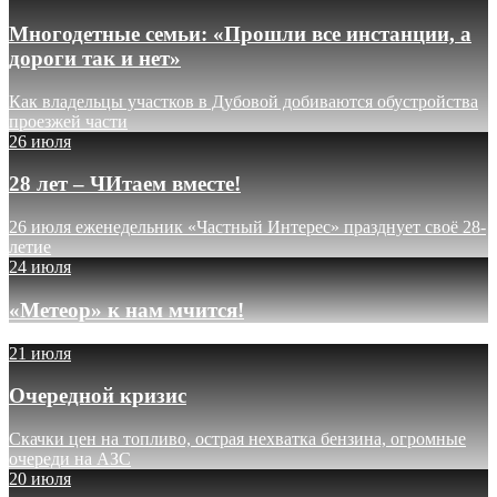
Многодетные семьи: «Прошли все инстанции, а
дороги так и нет»
Как владельцы участков в Дубовой добиваются обустройства
проезжей части
26 июля
28 лет – ЧИтаем вместе!
26 июля еженедельник «Частный Интерес» празднует своё 28-
летие
24 июля
«Метеор» к нам мчится!
21 июля
Очередной кризис
Скачки цен на топливо, острая нехватка бензина, огромные
очереди на АЗС
20 июля