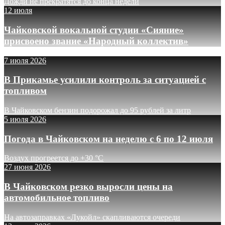
Дожди не прекратятся до конца недели
12 июля
Чайковской вокальной студии «Сияние»
присвоено звание «Народный коллектив»
7 июля 2026
В Прикамье усилили контроль за ситуацией с
топливом
В Чайковском бензин подорожал до 95 рублей за литр
5 июля 2026
Погода в Чайковском на неделю с 6 по 12 июля
Воздух прогреется до +30 °C
27 июня 2026
В Чайковском резко выросли цены на
автомобильное топливо
На автозаправках «Лукойл» скапливаются очереди