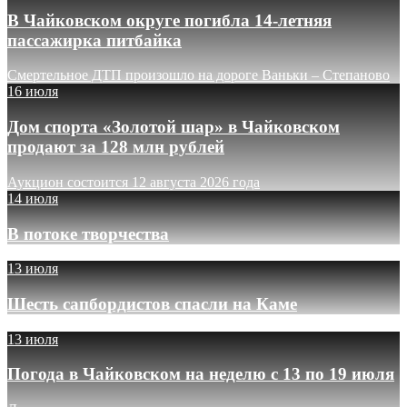
В Чайковском округе погибла 14-летняя
пассажирка питбайка
Смертельное ДТП произошло на дороге Ваньки – Степаново
16 июля
Дом спорта «Золотой шар» в Чайковском
продают за 128 млн рублей
Аукцион состоится 12 августа 2026 года
14 июля
В потоке творчества
13 июля
Шесть сапбордистов спасли на Каме
13 июля
Погода в Чайковском на неделю с 13 по 19 июля