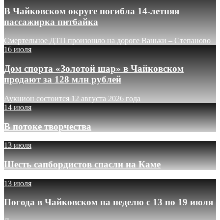
В Чайковском округе погибла 14-летняя
пассажирка питбайка
Смертельное ДТП произошло на дороге Ваньки – Степаново
16 июля
Дом спорта «Золотой шар» в Чайковском
продают за 128 млн рублей
Аукцион состоится 12 августа 2026 года
14 июля
В потоке творчества
13 июля
Шесть сапбордистов спасли на Каме
13 июля
Погода в Чайковском на неделю с 13 по 19 июля