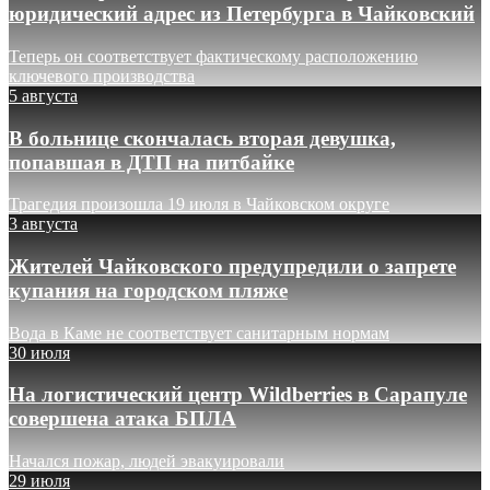
юридический адрес из Петербурга в Чайковский
Теперь он соответствует фактическому расположению
ключевого производства
5 августа
В больнице скончалась вторая девушка,
попавшая в ДТП на питбайке
Трагедия произошла 19 июля в Чайковском округе
3 августа
Жителей Чайковского предупредили о запрете
купания на городском пляже
Вода в Каме не соответствует санитарным нормам
30 июля
На логистический центр Wildberries в Сарапуле
совершена атака БПЛА
Начался пожар, людей эвакуировали
29 июля