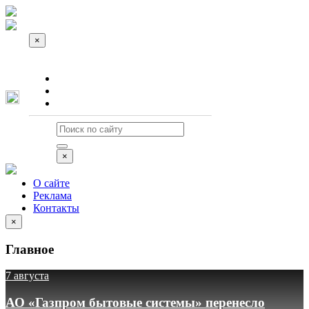
×
О сайте
Реклама
Контакты
×
О сайте
Реклама
Контакты
×
Главное
7 августа
АО «Газпром бытовые системы» перенесло