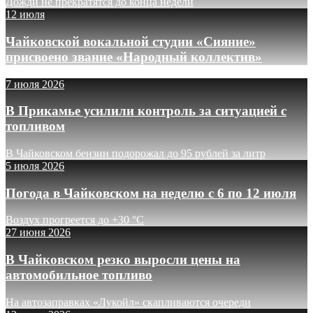
Дожди не прекратятся до конца недели
12 июля
Чайковской вокальной студии «Сияние»
присвоено звание «Народный коллектив»
7 июля 2026
В Прикамье усилили контроль за ситуацией с
топливом
В Чайковском бензин подорожал до 95 рублей за литр
5 июля 2026
Погода в Чайковском на неделю с 6 по 12 июля
Воздух прогреется до +30 °C
27 июня 2026
В Чайковском резко выросли цены на
автомобильное топливо
На автозаправках «Лукойл» скапливаются очереди