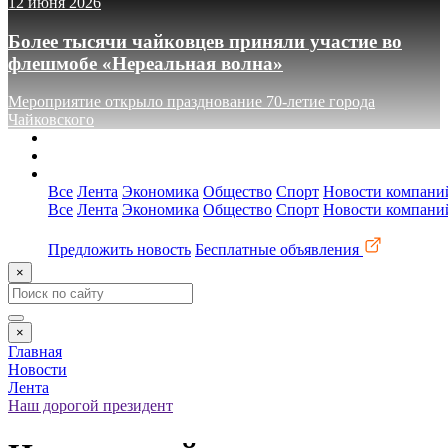
12 июня 2026
Более тысячи чайковцев приняли участие во
флешмобе «Нереальная волна»
Мероприятие открыло празднование 70-летие города
Чайковского
О сайте
Реклама
Контакты
Все
Лента
Экономика
Общество
Спорт
Новости компани
Все
Лента
Экономика
Общество
Спорт
Новости компани
Предложить новость
Бесплатные объявления
×
×
Главная
Новости
Лента
Наш дорогой президент