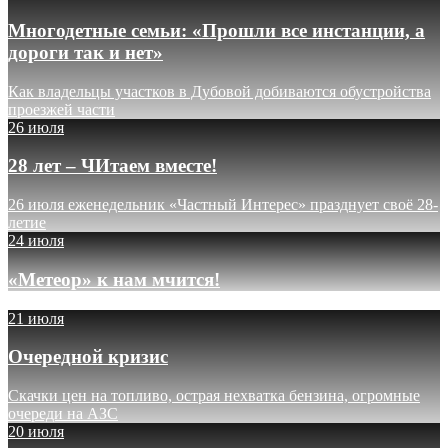
Многодетные семьи: «Прошли все инстанции, а
дороги так и нет»
Как владельцы участков в Дубовой добиваются обустройства
проезжей части
26 июля
28 лет – ЧИтаем вместе!
26 июля еженедельник «Частный Интерес» празднует своё 28-
летие
24 июля
«Метеор» к нам мчится!
21 июля
Очередной кризис
Скачки цен на топливо, острая нехватка бензина, огромные
очереди на АЗС
20 июля