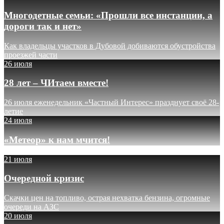
Многодетные семьи: «Прошли все инстанции, а
дороги так и нет»
Как владельцы участков в Дубовой добиваются обустройства
проезжей части
26 июля
28 лет – ЧИтаем вместе!
26 июля еженедельник «Частный Интерес» празднует своё 28-
летие
24 июля
«Метеор» к нам мчится!
21 июля
Очередной кризис
Скачки цен на топливо, острая нехватка бензина, огромные
очереди на АЗС
20 июля