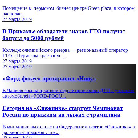
Помещение в пермском бизнес-центре Green plaza, в котором
располаг...
27 марта 2019
В Прикамье обладатели знаков ГТО получат
бонусы до 5000 рублей
Колледж олимпийского резерва — региональный оператор
ГТО в Пермском крае запус...
27 марта 2019
27 марта 2019
«Форд-фокус» протаранил «Ниву»
В Чайковском на прошлой неделе произошло ДТП с участием
автомобилей «FORD-FOCU...
Сегодня на «Снежинке» стартует Чемпионат
России по прыжкам на лыжах с трамплина
В минувшие выходные на Федеральном центре «Снежинка» в
дальности прыжков с тра...
27 марта 2019