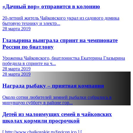
«Дачный вор» отправится в колонию
20-летний житель Чайковского украл из садового домика
бытовую технику и электр...
28 марта 2019
Глазырина выиграла спринт на чемпионате
России по биатлону
Уроженка Чайковского, биатлонистка Екатерина Глазырина
победила в спринте на ч...
28 марта 2019
28 марта 2019
Награда рыбаку – приятная компания
Около сотни любителей зимней рыбалки собрались в
минувшую субботу в районе гор...
Детей из малоимущих семей в чайковских
школах кормили просрочкой
[ http://www.chaikovskie.ru/favicon.ico ] [