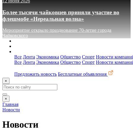
12 июня 2026
Более тысячи чайковцев приняли участие во
флешмобе «Нереальная волна»
Мероприятие открыло празднование 70-летие города
Чайковского
О сайте
Реклама
Контакты
Все
Лента
Экономика
Общество
Спорт
Новости компани
Все
Лента
Экономика
Общество
Спорт
Новости компани
Предложить новость
Бесплатные объявления
×
×
Главная
Новости
Новости