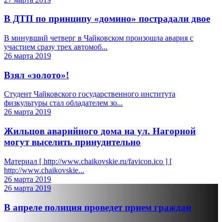
В ДТП по принципу «домино» пострадали двое
В минувший четверг в Чайковском произошла авария с
участием сразу трех автомоб...
26 марта 2019
Взял «золото»!
Студент Чайковского государственного института
физкультуры стал обладателем зо...
26 марта 2019
Жильцов аварийного дома на ул. Нагорной
могут выселить принудительно
Материал [ http://www.chaikovskie.ru/favicon.ico ] [
http://www.chaikovskie...
26 марта 2019
26 марта 2019
В апреле полиция проведет прием граждан