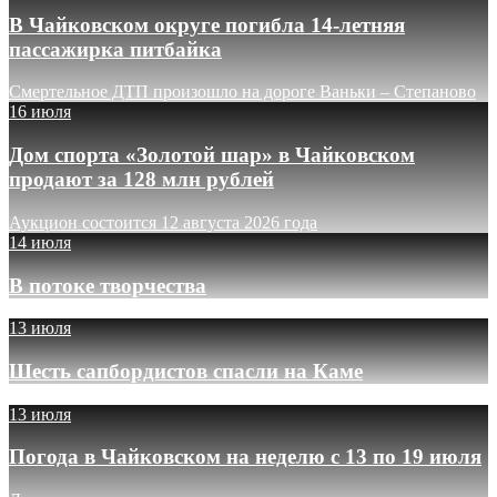
В Чайковском округе погибла 14-летняя
пассажирка питбайка
Смертельное ДТП произошло на дороге Ваньки – Степаново
16 июля
Дом спорта «Золотой шар» в Чайковском
продают за 128 млн рублей
Аукцион состоится 12 августа 2026 года
14 июля
В потоке творчества
13 июля
Шесть сапбордистов спасли на Каме
13 июля
Погода в Чайковском на неделю с 13 по 19 июля