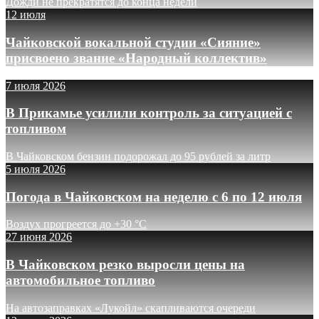
Дожди не прекратятся до конца недели
12 июля
Чайковской вокальной студии «Сияние»
присвоено звание «Народный коллектив»
7 июля 2026
В Прикамье усилили контроль за ситуацией с
топливом
В Чайковском бензин подорожал до 95 рублей за литр
5 июля 2026
Погода в Чайковском на неделю с 6 по 12 июля
Воздух прогреется до +30 °C
27 июня 2026
В Чайковском резко выросли цены на
автомобильное топливо
На автозаправках «Лукойл» скапливаются очереди