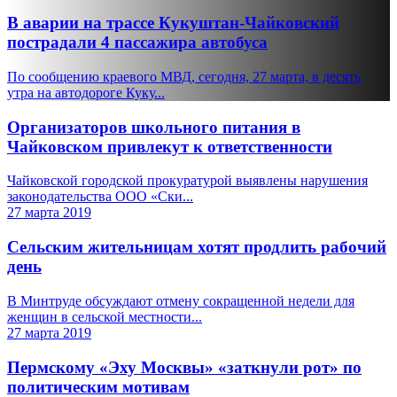
В аварии на трассе Кукуштан-Чайковский
пострадали 4 пассажира автобуса
По сообщению краевого МВД, сегодня, 27 марта, в десять
утра на автодороге Куку...
Организаторов школьного питания в
Чайковском привлекут к ответственности
Чайковской городской прокуратурой выявлены нарушения
законодательства ООО «Ски...
27 марта 2019
Сельским жительницам хотят продлить рабочий
день
В Минтруде обсуждают отмену сокращенной недели для
женщин в сельской местности...
27 марта 2019
Пермскому «Эху Москвы» «заткнули рот» по
политическим мотивам