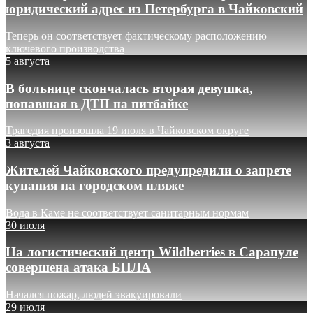
юридический адрес из Петербурга в Чайковский
Теперь он соответствует фактическому расположению
ключевого производства
5 августа
В больнице скончалась вторая девушка,
попавшая в ДТП на питбайке
Трагедия произошла 19 июля в Чайковском округе
3 августа
Жителей Чайковского предупредили о запрете
купания на городском пляже
Вода в Каме не соответствует санитарным нормам
30 июля
На логистический центр Wildberries в Сарапуле
совершена атака БПЛА
Начался пожар, людей эвакуировали
29 июля