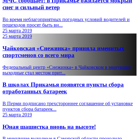
МЧС сообщает: в Прикамье ожидается мокрый
снег и сильный ветер
Во время неблагоприятных погодных условий водителей и
пешеходов просят быть вн...
25 марта 2019
25 марта 2019
Чайковская «Снежинка» приняла именитых
спортсменов со всего мира
Федеральный центр «Снежинка» в Чайковском в минувшие
выходные стал местом прит...
В школах Прикамья появятся пункты сбора
отработанных батареек
В Перми подписано трехстороннее соглашение об установке
пунктов сбора батареек...
25 марта 2019
Юная шашистка вновь на высоте!
В минувшие выходные в Самарской области проходило