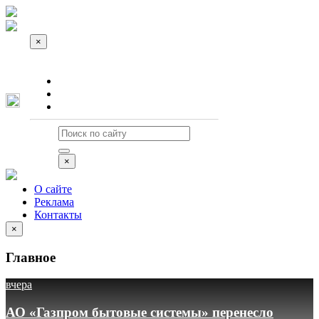
×
О сайте
Реклама
Контакты
×
О сайте
Реклама
Контакты
×
Главное
вчера
АО «Газпром бытовые системы» перенесло