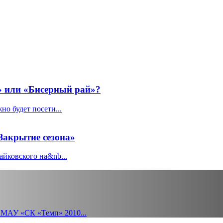
» или «Бисерный рай»?
о будет посети...
Закрытие сезона»
йковского на&nb...
 МАУ «СК «Темп» 2010...