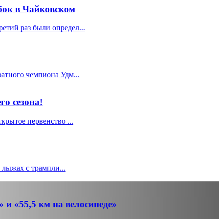
бок в Чайковском
тий раз были определ...
атного чемпиона Удм...
го сезона!
крытое первенство ...
лыжах с трампли...
 и «55,5 км на велосипеде»