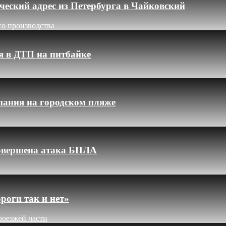
еский адрес из Петербурга в Чайковский
го производства
я в ДТП на питбайке
пания на городском пляже
 совершена атака БПЛА
роги так и нет»
роезжей части