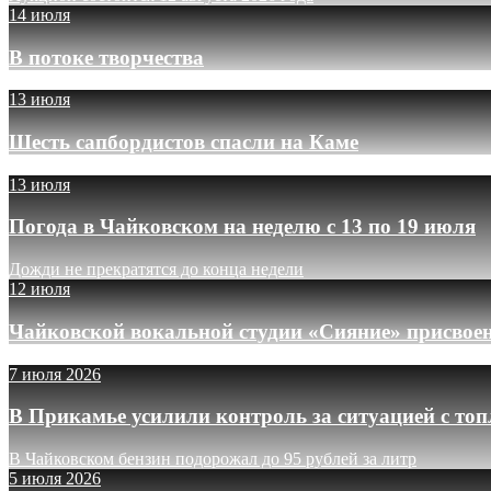
14 июля
В потоке творчества
13 июля
Шесть сапбордистов спасли на Каме
13 июля
Погода в Чайковском на неделю с 13 по 19 июля
Дожди не прекратятся до конца недели
12 июля
Чайковской вокальной студии «Сияние» присвое
7 июля 2026
В Прикамье усилили контроль за ситуацией с то
В Чайковском бензин подорожал до 95 рублей за литр
5 июля 2026