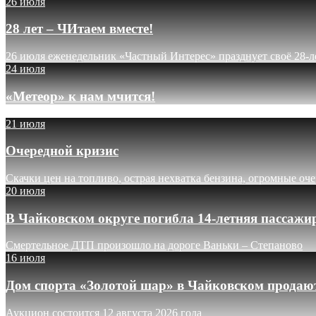
26 июля
28 лет – ЧИтаем вместе!
26 июля еженедельник «Частный Интерес» празднует своё 28-л
24 июля
«Метеор» к нам мчится!
21 июля
Очередной кризис
Скачки цен на топливо, острая нехватка бензина, огромные оч
20 июля
В Чайковском округе погибла 14-летняя пассажи
Смертельное ДТП произошло на дороге Ваньки – Степаново
16 июля
Дом спорта «Золотой шар» в Чайковском продают
Аукцион состоится 12 августа 2026 года