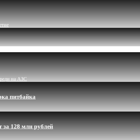
етие
ереди на АЗС
рка питбайка
 за 128 млн рублей