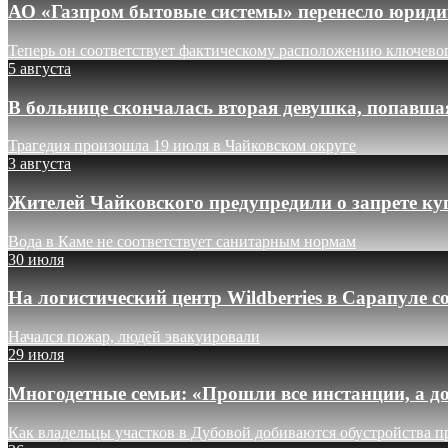
АО «Газпром бытовые системы» перенесло юридич
Теперь он соответствует фактическому расположению ключево
5 августа
В больнице скончалась вторая девушка, попавша
Трагедия произошла 19 июля в Чайковском округе
3 августа
Жителей Чайковского предупредили о запрете ку
Вода в Каме не соответствует санитарным нормам
30 июля
На логистический центр Wildberries в Сарапуле
Начался пожар, людей эвакуировали
29 июля
Многодетные семьи: «Прошли все инстанции, а до
Как владельцы участков в Дубовой добиваются обустройства п