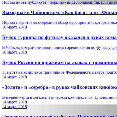
Портал вновь публикует «порцию» видеороликов, так или иначе
Выходные в Чайковском: «Как боги» или «Финал
Портал подготовил очередной обзор мероприятий, которые можн
16 марта 2018
Кубок турнира по футзалу оказался в руках к
В Чайковском районе закончились соревнования по футзалу сре
16 марта 2018
Кубок России по прыжкам на лыжах с трамплин
11 марта на комплексе трамплинов Федерального центра подгот
14 марта 2018
«Золото» и «серебро» в руках чайковских кикбок
В начале марта в легкоатлетическом комплексе им. Е. Елесиной 
14 марта 2018
14 марта 2018
Первенство по зимней рыбалке «Чайковский лед-2