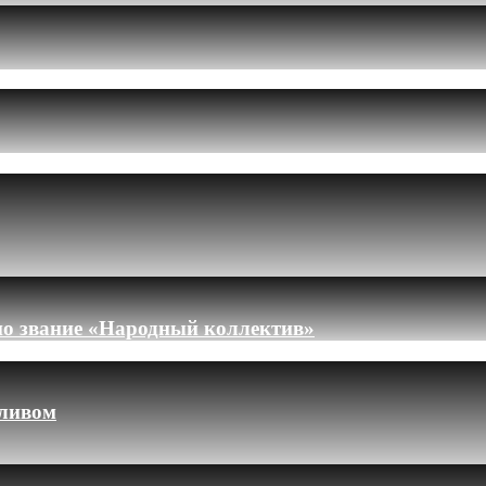
но звание «Народный коллектив»
пливом