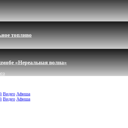
ьное топливо
шмобе «Нереальная волна»
ого
й
Видео
Афиша
й
Видео
Афиша