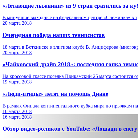
«Летающие лыжники» из 9 стран сразились за ку
В минувшие выходные на федеральном центре «Снежинка» в тре
20 марта 2018
Очередная победа наших теннисистов
18 марта в Воткинске в элитном клубе В. Анциферова (многокр
20 марта 2018
«Чайковский драйв-2018»: последняя гонка зимне
На кроссовой трассе поселка Прикамский 25 марта состоится от
19 марта 2018
«Люди-птицы» летят на помощь Диане
В рамках Финала континентального кубка мира по прыжкам на 
16 марта 2018
16 марта 2018
Обзор видео-роликов с YouTube: «Лошади в снегу»