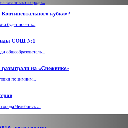
 связанных с городо...
 Континентального кубка»?
о будет посети...
оманды СОШ №1
ди общеобразователь...
а разыграли на «Снежинке»
овки по зимним...
серов
города Челябинск ...
018» не за горами