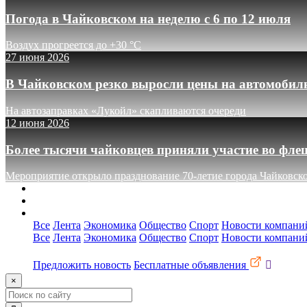
Погода в Чайковском на неделю с 6 по 12 июля
Воздух прогреется до +30 °C
27 июня 2026
В Чайковском резко выросли цены на автомобил
На автозаправках «Лукойл» скапливаются очереди
12 июня 2026
Более тысячи чайковцев приняли участие во фле
Мероприятие открыло празднование 70-летие города Чайковск
О сайте
Реклама
Контакты
Все
Лента
Экономика
Общество
Спорт
Новости компани
Все
Лента
Экономика
Общество
Спорт
Новости компани
Предложить новость
Бесплатные объявления
×