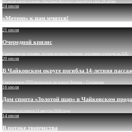
26 июля еженедельник «Частный Интерес» празднует своё 28-летие
24 июля
«Метеор» к нам мчится!
21 июля
Очередной кризис
Скачки цен на топливо, острая нехватка бензина, огромные очереди на АЗС
20 июля
В Чайковском округе погибла 14-летняя пасса
Смертельное ДТП произошло на дороге Ваньки – Степаново
16 июля
Дом спорта «Золотой шар» в Чайковском прода
Аукцион состоится 12 августа 2026 года
14 июля
В потоке творчества