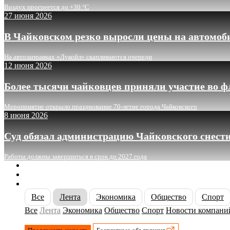
Воздух прогреется до +30 °C
27 июня 2026
В Чайковском резко выросли цены на автомоб
На автозаправках «Лукойл» скапливаются очереди
12 июня 2026
Более тысячи чайковцев приняли участие во 
Мероприятие открыло празднование 70-летие города Чайковского
8 июня 2026
Суд обязал администрацию Чайковского снести
Работы должны завершиться в срок до 2027 года
О сайте
Реклама
Контакты
Все
Лента
Экономика
Общество
Спорт
Все
Лента
Экономика
Общество
Спорт
Новости компани