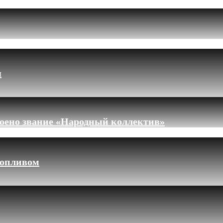
я
оено звание «Народный коллектив»
топливом