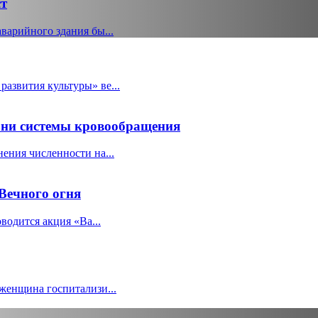
ст
варийного здания бы...
азвития культуры» ве...
зни системы кровообращения
ения численности на...
Вечного огня
водится акция «Ва...
женщина госпитализи...