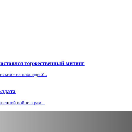
состоялся торжественный митинг
нский» на площади У...
олдата
венной войне в рам...