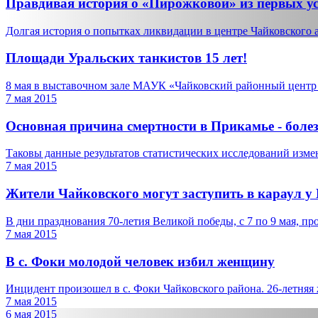
Правдивая история о «Пирожковой» из первых у
Долгая история о попытках ликвидации в центре Чайковского а
Площади Уральских танкистов 15 лет!
8 мая в выставочном зале МАУК «Чайковский районный центр р
7 мая 2015
Основная причина смертности в Прикамье - боле
Таковы данные результатов статистических исследований измен
7 мая 2015
Жители Чайковского могут заступить в караул у 
В дни празднования 70-летия Великой победы, с 7 по 9 мая, про
7 мая 2015
В с. Фоки молодой человек избил женщину
Инцидент произошел в с. Фоки Чайковского района. 26-летняя 
7 мая 2015
6 мая 2015