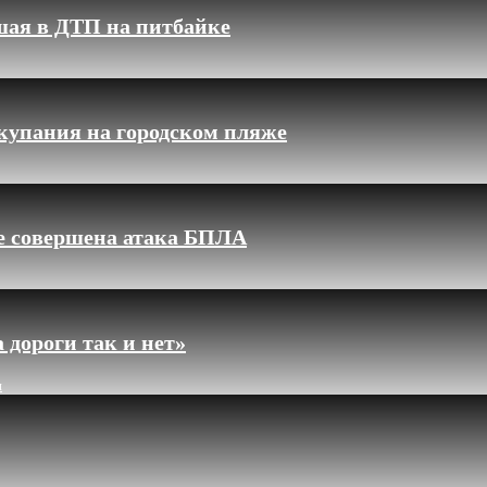
шая в ДТП на питбайке
купания на городском пляже
ле совершена атака БПЛА
 дороги так и нет»
и