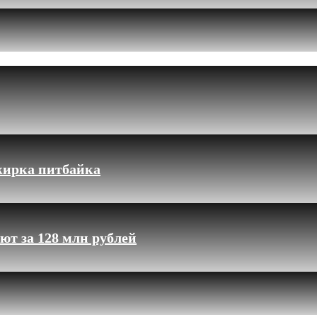
жирка питбайка
ют за 128 млн рублей