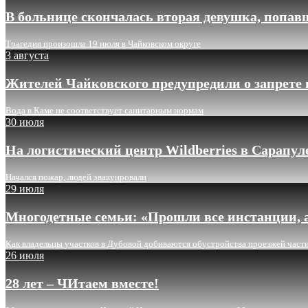
В больнице скончалась вторая девушка, попав
Трагедия произошла 19 июля в Чайковском округе
3 августа
Жителей Чайковского предупредили о запрете 
Вода в Каме не соответствует санитарным нормам
30 июля
На логистический центр Wildberries в Сарапу
Начался пожар, людей эвакуировали
29 июля
Многодетные семьи: «Прошли все инстанции, а
Как владельцы участков в Дубовой добиваются обустройства проезжей част
26 июля
28 лет – ЧИтаем вместе!