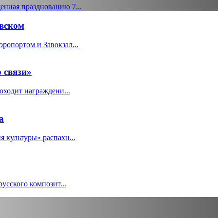
енная празднованию 7...
вском
ропортом и Завокзал...
 связи»
оходит награждени...
а
я культуры» распахн...
русского композит...