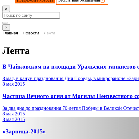
Предложить новость
Бесплатные объявления
×
×
Главная
Новости
Лента
Лента
В Чайковском на площади Уральских танкистов 
8 мая, в канун празднования Дня Победы, в микрорайоне «Зари
8 мая 2015
Частица Вечного огня от Могилы Неизвестного с
За два дня до празднования 70-летия Победы в Великой Отечест
8 мая 2015
8 мая 2015
«Зарница-2015»