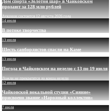
Дом спорта «Золотой шар» в Чайковском
продают за 128 млн рублей
Аукцион состоится 12 августа 2026 года
14 июля
В потоке творчества
13 июля
Шесть сапбордистов спасли на Каме
13 июля
Погода в Чайковском на неделю с 13 по 19 июля
Дожди не прекратятся до конца недели
12 июля
Чайковской вокальной студии «Сияние»
присвоено звание «Народный коллектив»
7 июля