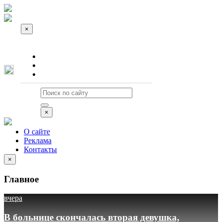
×
О сайте
Реклама
Контакты
×
О сайте
Реклама
Контакты
×
Главное
вчера
В больнице скончалась вторая девушка,