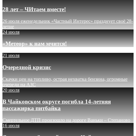
28 лет – ЧИтаем вместе!
26 июля еженедельник «Частный Интерес» празднует своё 28-
летие
24 июля
«Метеор» к нам мчится!
21 июля
Очередной кризис
Скачки цен на топливо, острая нехватка бензина, огромные
очереди на АЗС
20 июля
В Чайковском округе погибла 14-летняя
пассажирка питбайка
Смертельное ДТП произошло на дороге Ваньки – Степаново
16 июля