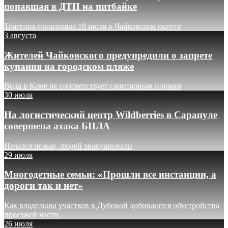
попавшая в ДТП на питбайке
Трагедия произошла 19 июля в Чайковском округе
3 августа
Жителей Чайковского предупредили о запрете
купания на городском пляже
Вода в Каме не соответствует санитарным нормам
30 июля
На логистический центр Wildberries в Сарапуле
совершена атака БПЛА
Начался пожар, людей эвакуировали
29 июля
Многодетные семьи: «Прошли все инстанции, а
дороги так и нет»
Как владельцы участков в Дубовой добиваются обустройства
проезжей части
26 июля