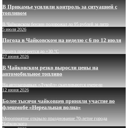
В Прикамье усилили контроль за ситуацией с
топливом
В Чайковском бензин подорожал до 95 рублей за литр
5 июля 2026
Погода в Чайковском на неделю с 6 по 12 июля
Воздух прогреется до +30 °C
27 июня 2026
В Чайковском резко выросли цены на
автомобильное топливо
На автозаправках «Лукойл» скапливаются очереди
12 июня 2026
Более тысячи чайковцев приняли участие во
флешмобе «Нереальная волна»
Мероприятие открыло празднование 70-летие города
Чайковского