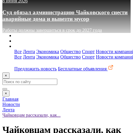
8 июня 2026
Суд обязал администрацию Чайковского снести
аварийные дома и вывезти мусор
Работы должны завершиться в срок до 2027 года
О сайте
Реклама
Контакты
Все
Лента
Экономика
Общество
Спорт
Новости компани
Все
Лента
Экономика
Общество
Спорт
Новости компани
Предложить новость
Бесплатные объявления
×
×
Главная
Новости
Лента
Чайковцам рассказали, как...
Чайковцам рассказали, как