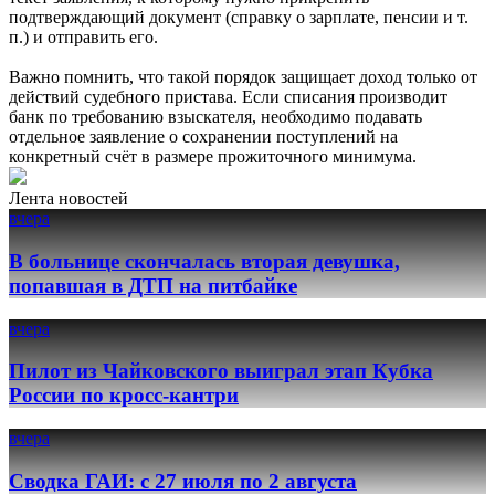
подтверждающий документ (справку о зарплате, пенсии и т.
п.) и отправить его.
Важно помнить, что такой порядок защищает доход только от
действий судебного пристава. Если списания производит
банк по требованию взыскателя, необходимо подавать
отдельное заявление о сохранении поступлений на
конкретный счёт в размере прожиточного минимума.
Лента новостей
вчера
В больнице скончалась вторая девушка,
попавшая в ДТП на питбайке
вчера
Пилот из Чайковского выиграл этап Кубка
России по кросс-кантри
вчера
Сводка ГАИ: с 27 июля по 2 августа