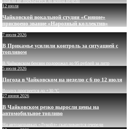
Дожди не прекратятся до конца недели
12 июля
Чайковской вокальной студии «Сияние»
присвоено звание «Народный коллектив»
7 июля 2026
В Прикамье усилили контроль за ситуацией с
топливом
В Чайковском бензин подорожал до 95 рублей за литр
5 июля 2026
Погода в Чайковском на неделю с 6 по 12 июля
Воздух прогреется до +30 °C
27 июня 2026
В Чайковском резко выросли цены на
автомобильное топливо
На автозаправках «Лукойл» скапливаются очереди