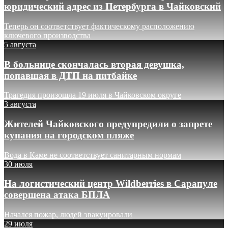
юридический адрес из Петербурга в Чайковский
Теперь он соответствует фактическому расположению
ключевого производства
5 августа
В больнице скончалась вторая девушка,
попавшая в ДТП на питбайке
Трагедия произошла 19 июля в Чайковском округе
3 августа
Жителей Чайковского предупредили о запрете
купания на городском пляже
Вода в Каме не соответствует санитарным нормам
30 июля
На логистический центр Wildberries в Сарапуле
совершена атака БПЛА
Начался пожар, людей эвакуировали
29 июля