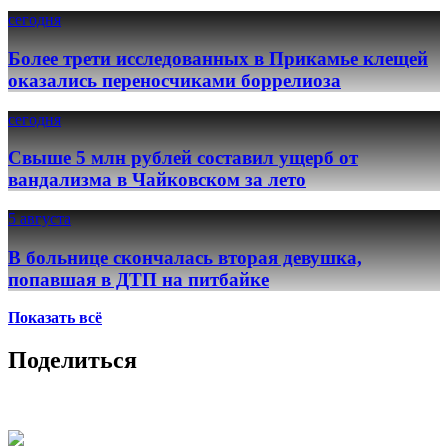
сегодня
Более трети исследованных в Прикамье клещей
оказались переносчиками боррелиоза
сегодня
Свыше 5 млн рублей составил ущерб от
вандализма в Чайковском за лето
5 августа
В больнице скончалась вторая девушка,
попавшая в ДТП на питбайке
Показать всё
Поделиться