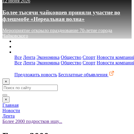
12 июня 2026
Более тысячи чайковцев приняли участие во
флешмобе «Нереальная волна»
Мероприятие открыло празднование 70-летие города
Чайковского
О сайте
Реклама
Контакты
Все
Лента
Экономика
Общество
Спорт
Новости компани
Все
Лента
Экономика
Общество
Спорт
Новости компани
Предложить новость
Бесплатные объявления
×
×
Главная
Новости
Лента
Более 2000 подростков ищу...