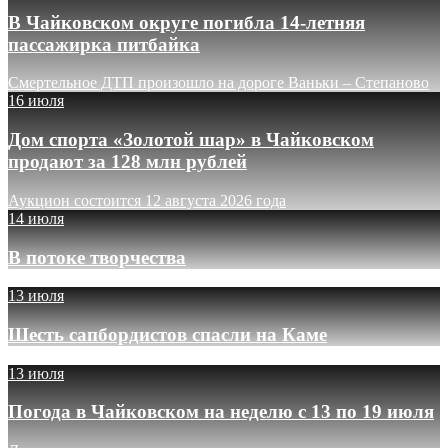
В Чайковском округе погибла 14-летняя
пассажирка питбайка
Смертельное ДТП произошло на дороге Ваньки – Степаново
16 июля
Дом спорта «Золотой шар» в Чайковском
продают за 128 млн рублей
Аукцион состоится 12 августа 2026 года
14 июля
В потоке творчества
13 июля
Шесть сапбордистов спасли на Каме
13 июля
Погода в Чайковском на неделю с 13 по 19 июля