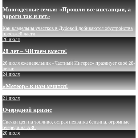
Многодетные семьи: «Прошли все инстанции, а
дороги так и нет»
Как владельцы участков в Дубовой добиваются обустройства
проезжей части
26 июля
28 лет – ЧИтаем вместе!
26 июля еженедельник «Частный Интерес» празднует своё 28-
летие
24 июля
«Метеор» к нам мчится!
21 июля
Очередной кризис
Скачки цен на топливо, острая нехватка бензина, огромные
очереди на АЗС
20 июля