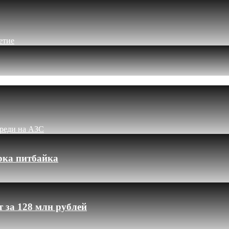
етие
ереди на АЗС
рка питбайка
 за 128 млн рублей