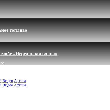
ьное топливо
шмобе «Нереальная волна»
ого
й
Видео
Афиша
й
Видео
Афиша