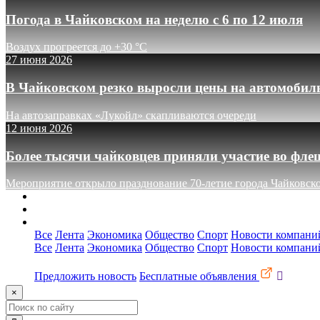
Погода в Чайковском на неделю с 6 по 12 июля
Воздух прогреется до +30 °C
27 июня 2026
В Чайковском резко выросли цены на автомобил
На автозаправках «Лукойл» скапливаются очереди
12 июня 2026
Более тысячи чайковцев приняли участие во фле
Мероприятие открыло празднование 70-летие города Чайковск
О сайте
Реклама
Контакты
Все
Лента
Экономика
Общество
Спорт
Новости компани
Все
Лента
Экономика
Общество
Спорт
Новости компани
Предложить новость
Бесплатные объявления
×