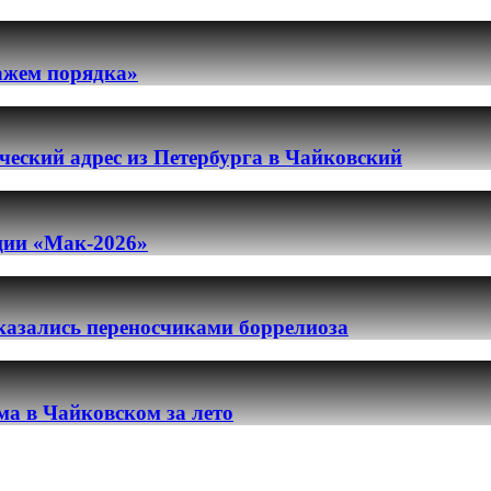
ражем порядка»
еский адрес из Петербурга в Чайковский
ации «Мак-2026»
казались переносчиками боррелиоза
ма в Чайковском за лето