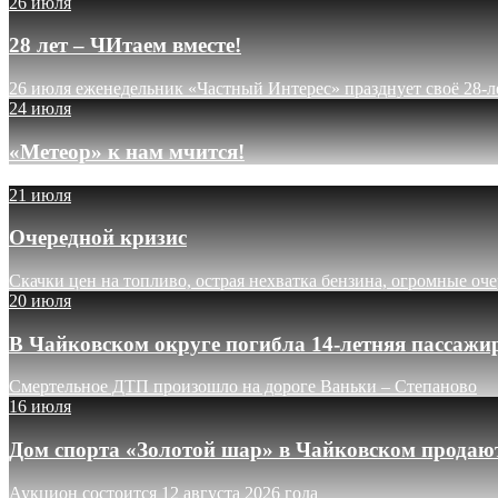
26 июля
28 лет – ЧИтаем вместе!
26 июля еженедельник «Частный Интерес» празднует своё 28-л
24 июля
«Метеор» к нам мчится!
21 июля
Очередной кризис
Скачки цен на топливо, острая нехватка бензина, огромные оч
20 июля
В Чайковском округе погибла 14-летняя пассажи
Смертельное ДТП произошло на дороге Ваньки – Степаново
16 июля
Дом спорта «Золотой шар» в Чайковском продают
Аукцион состоится 12 августа 2026 года