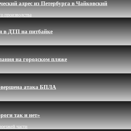
еский адрес из Петербурга в Чайковский
го производства
я в ДТП на питбайке
пания на городском пляже
 совершена атака БПЛА
роги так и нет»
роезжей части