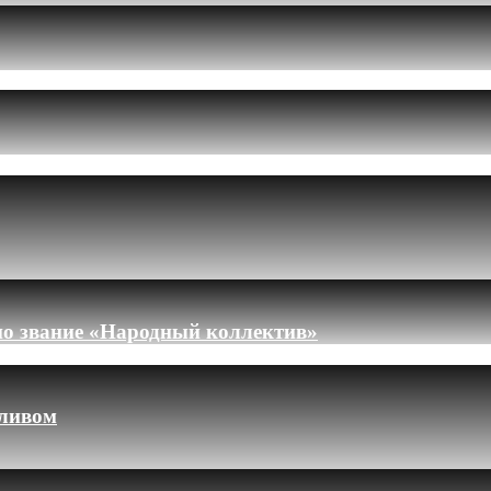
но звание «Народный коллектив»
пливом