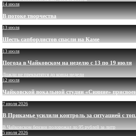
14 июля
В потоке творчества
13 июля
Шесть сапбордистов спасли на Каме
13 июля
Погода в Чайковском на неделю с 13 по 19 июля
Дожди не прекратятся до конца недели
12 июля
Чайковской вокальной студии «Сияние» присвое
7 июля 2026
В Прикамье усилили контроль за ситуацией с то
В Чайковском бензин подорожал до 95 рублей за литр
5 июля 2026