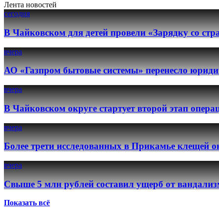
Лента новостей
сегодня
В Чайковском для детей провели «Зарядку со ст
вчера
АО «Газпром бытовые системы» перенесло юридич
вчера
В Чайковском округе стартует второй этап опер
вчера
Более трети исследованных в Прикамье клещей о
вчера
Свыше 5 млн рублей составил ущерб от вандализ
Показать всё