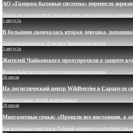
АО «Газпром бытовые системы» перенесло юридич
Теперь он соответствует фактическому расположению ключево
5 августа
В больнице скончалась вторая девушка, попавша
Трагедия произошла 19 июля в Чайковском округе
3 августа
Жителей Чайковского предупредили о запрете ку
Вода в Каме не соответствует санитарным нормам
30 июля
На логистический центр Wildberries в Сарапуле
Начался пожар, людей эвакуировали
29 июля
Многодетные семьи: «Прошли все инстанции, а до
Как владельцы участков в Дубовой добиваются обустройства п