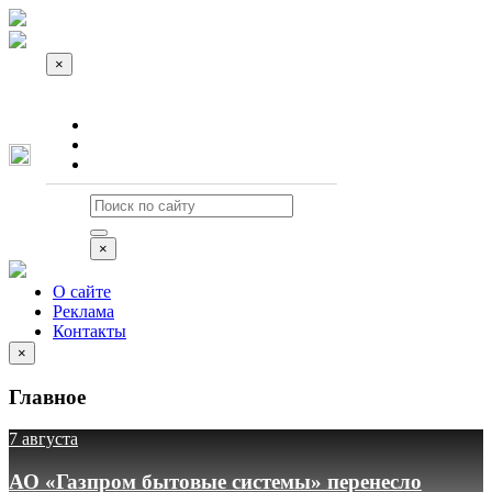
×
О сайте
Реклама
Контакты
×
О сайте
Реклама
Контакты
×
Главное
7 августа
АО «Газпром бытовые системы» перенесло