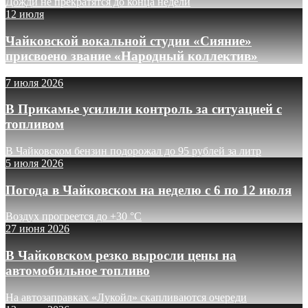
Дожди не прекратятся до конца недели
12 июля
Чайковской вокальной студии «Сияние»
присвоено звание «Народный коллектив»
7 июля 2026
В Прикамье усилили контроль за ситуацией с
топливом
В Чайковском бензин подорожал до 95 рублей за литр
5 июля 2026
Погода в Чайковском на неделю с 6 по 12 июля
Воздух прогреется до +30 °C
27 июня 2026
В Чайковском резко выросли цены на
автомобильное топливо
На автозаправках «Лукойл» скапливаются очереди