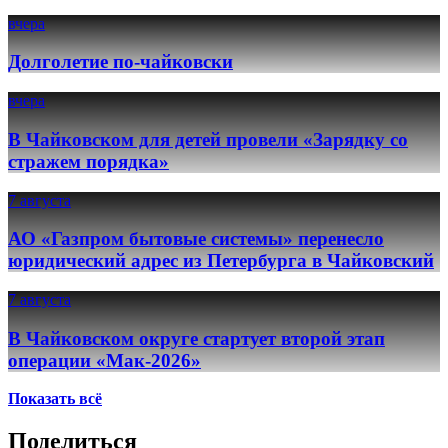
вчера
Долголетие по-чайковски
вчера
В Чайковском для детей провели «Зарядку со
стражем порядка»
7 августа
АО «Газпром бытовые системы» перенесло
юридический адрес из Петербурга в Чайковский
7 августа
В Чайковском округе стартует второй этап
операции «Мак-2026»
Показать всё
Поделиться