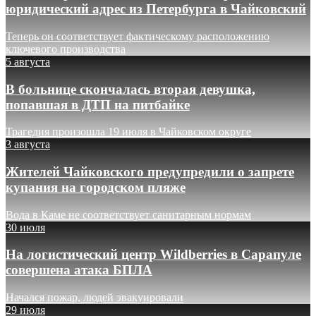
юридический адрес из Петербурга в Чайковский
Теперь он соответствует фактическому расположению
ключевого производства
5 августа
В больнице скончалась вторая девушка,
попавшая в ДТП на питбайке
Трагедия произошла 19 июля в Чайковском округе
3 августа
Жителей Чайковского предупредили о запрете
купания на городском пляже
Вода в Каме не соответствует санитарным нормам
30 июля
На логистический центр Wildberries в Сарапуле
совершена атака БПЛА
Начался пожар, людей эвакуировали
29 июля