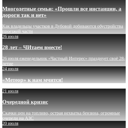
Многодетные семьи: «Прошли все инстанции, а
дороги так и нет»
Как владельцы участков в Дубовой добиваются обустройства
проезжей части
26 июля
28 лет – ЧИтаем вместе!
26 июля еженедельник «Частный Интерес» празднует своё 28-
летие
24 июля
«Метеор» к нам мчится!
21 июля
Очередной кризис
Скачки цен на топливо, острая нехватка бензина, огромные
очереди на АЗС
20 июля