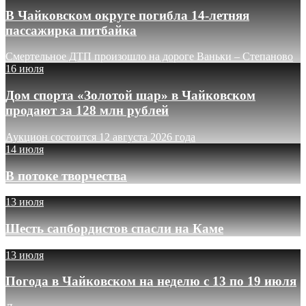
В Чайковском округе погибла 14-летняя
пассажирка питбайка
Смертельное ДТП произошло на дороге Ваньки – Степаново
16 июля
Дом спорта «Золотой шар» в Чайковском
продают за 128 млн рублей
Аукцион состоится 12 августа 2026 года
14 июля
В потоке творчества
13 июля
Шесть сапбордистов спасли на Каме
13 июля
Погода в Чайковском на неделю с 13 по 19 июля