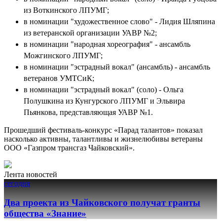
из Воткинского ЛПУМГ;
в номинации "художественное слово" - Лидия Шляпина
из ветеранской организации УАВР №2;
в номинации "народная хореография" - ансамбль
Можгинского ЛПУМГ;
в номинации "эстрадный вокал" (ансамбль) - ансамбль
ветеранов УМТСиК;
в номинации "эстрадный вокал" (соло) - Ольга
Полушкина из Кунгурского ЛПУМГ и Эльвира
Пьянкова, представляющая УАВР №1.
Прошедший фестиваль-конкурс «Парад талантов» показал
насколько активны, талантливы и жизнелюбивы ветераны
ООО «Газпром трансгаз Чайковский».
Лента новостей
сегодня
Два проекта из Чайковского получат гранты
общества «Знание»