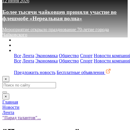
12 июня 2026
Более тысячи чайковцев приняли участие во
флешмобе «Нереальная волна»
Мероприятие открыло празднование 70-летие города
Чайковского
О сайте
Реклама
Контакты
Все
Лента
Экономика
Общество
Спорт
Новости компани
Все
Лента
Экономика
Общество
Спорт
Новости компани
Предложить новость
Бесплатные объявления
×
×
Главная
Новости
Лента
"Парад талантов"...