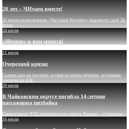
28 лет – ЧИтаем вместе!
26 июля еженедельник «Частный Интерес» празднует своё 28-
летие
24 июля
«Метеор» к нам мчится!
21 июля
Очередной кризис
Скачки цен на топливо, острая нехватка бензина, огромные
очереди на АЗС
20 июля
В Чайковском округе погибла 14-летняя
пассажирка питбайка
Смертельное ДТП произошло на дороге Ваньки – Степаново
16 июля