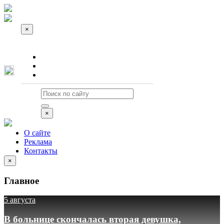
×
О сайте
Реклама
Контакты
×
О сайте
Реклама
Контакты
×
Главное
5 августа
В больнице скончалась вторая девушка,