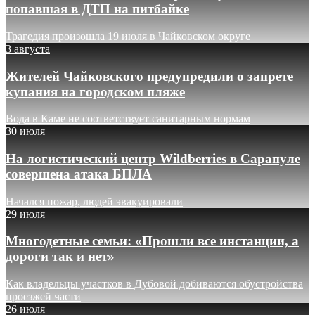
попавшая в ДТП на питбайке
Трагедия произошла 19 июля в Чайковском округе
3 августа
Жителей Чайковского предупредили о запрете
купания на городском пляже
Вода в Каме не соответствует санитарным нормам
30 июля
На логистический центр Wildberries в Сарапуле
совершена атака БПЛА
Начался пожар, людей эвакуировали
29 июля
Многодетные семьи: «Прошли все инстанции, а
дороги так и нет»
Как владельцы участков в Дубовой добиваются обустройства
проезжей части
26 июля