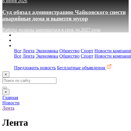
8 июня 2026
Суд обязал администрацию Чайковского снести
аварийные дома и вывезти мусор
Работы должны завершиться в срок до 2027 года
О сайте
Реклама
Контакты
Все
Лента
Экономика
Общество
Спорт
Новости компани
Все
Лента
Экономика
Общество
Спорт
Новости компани
Предложить новость
Бесплатные объявления
×
×
Главная
Новости
Лента
Лента