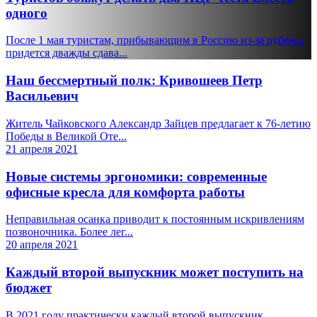
одного
После 1 мая туристам, прибывающим в Россию из-за рубежа,
придется дважды сдава...
Наш бессмертный полк: Кривошеев Петр
Васильевич
Житель Чайковского Александр Зайцев предлагает к 76-летию
Победы в Великой Оте...
21 апреля 2021
Новые системы эргономики: современные
офисные кресла для комфорта работы
Неправильная осанка приводит к постоянным искривлениям
позвоночника. Более лег...
20 апреля 2021
Каждый второй выпускник может поступить на
бюджет
В 2021 году практически каждый второй выпускник