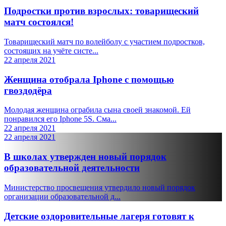
Подростки против взрослых: товарищеский
матч состоялся!
Товарищеский матч по волейболу с участием подростков,
состоящих на учёте систе...
22 апреля 2021
Женщина отобрала Iphone с помощью
гвоздодёра
Молодая женщина ограбила сына своей знакомой. Ей
понравился его Iphone 5S. Сма...
22 апреля 2021
22 апреля 2021
В школах утвержден новый порядок
образовательной деятельности
Министерство просвещения утвердило новый порядок
организации образовательной д...
Детские оздоровительные лагеря готовят к