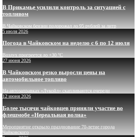
В Прикамье усилили контроль за ситуацией с
топливом
В Чайковском бензин подорожал до 95 рублей за литр
5 июля 2026
Погода в Чайковском на неделю с 6 по 12 июля
Воздух прогреется до +30 °C
27 июня 2026
В Чайковском резко выросли цены на
автомобильное топливо
На автозаправках «Лукойл» скапливаются очереди
12 июня 2026
Более тысячи чайковцев приняли участие во
флешмобе «Нереальная волна»
Мероприятие открыло празднование 70-летие города
Чайковского