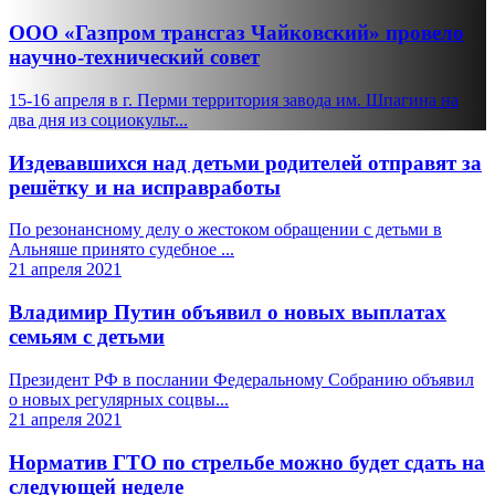
ООО «Газпром трансгаз Чайковский» провело
научно-технический совет
15-16 апреля в г. Перми территория завода им. Шпагина на
два дня из социокульт...
Издевавшихся над детьми родителей отправят за
решётку и на исправработы
По резонансному делу о жестоком обращении с детьми в
Альняше принято судебное ...
21 апреля 2021
Владимир Путин объявил о новых выплатах
семьям с детьми
Президент РФ в послании Федеральному Собранию объявил
о новых регулярных соцвы...
21 апреля 2021
Норматив ГТО по стрельбе можно будет сдать на
следующей неделе