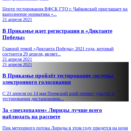
Центр тестирования ВФСК ГТО г. Чайковский приглашает на
выполнение норматива «...
21 апреля 2021
В Прикамье идет регистрация в «Диктанте
Победы»
Главной темой «Диктанта Победы» 2021 года, который
состоится 29 апреля, являет...
21 апреля 2021
21 апреля 2021
В Прикамье пройдёт тестирование системы
электронного голосования
С 21 апреля по 14 мая Пермский край примет участие в
тестировании дистанционно...
За «звездопадом» Лириды лучше всего
наблюдать на рассвете
Пик метеорного потока Лириды в этом году придется на ночи