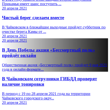
Прикамья имеет шанс поступить ...
20 апреля 2021
Чистый берег сделаем вместе
В Чайковском в ближайшие выходные пройдет субботник по
очистке берега Камы от ...
20 апреля 2021
20 апреля 2021
В День Победы акция «Бессмертный полк»
пройдёт онлайн
Общественная акция «Бессмертный полк» пройдет 9 мая 2021
года в онлайн-формате...
В Чайковском сотрудники ГИБДД проверят
наличие тонировки
В период с 19 по 28 апреля 2021 года на территории
Чайковского городского окру...
20 апреля 2021