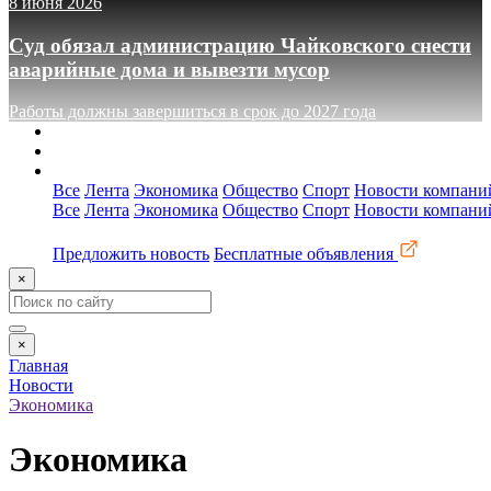
8 июня 2026
Суд обязал администрацию Чайковского снести
аварийные дома и вывезти мусор
Работы должны завершиться в срок до 2027 года
О сайте
Реклама
Контакты
Все
Лента
Экономика
Общество
Спорт
Новости компани
Все
Лента
Экономика
Общество
Спорт
Новости компани
Предложить новость
Бесплатные объявления
×
×
Главная
Новости
Экономика
Экономика