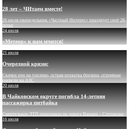
28 лет – ЧИтаем вместе!
26 июля еженедельник «Частный Интерес» празднует своё 28-
летие
24 июля
«Метеор» к нам мчится!
21 июля
Очередной кризис
Скачки цен на топливо, острая нехватка бензина, огромные
очереди на АЗС
20 июля
В Чайковском округе погибла 14-летняя
пассажирка питбайка
Смертельное ДТП произошло на дороге Ваньки – Степаново
16 июля