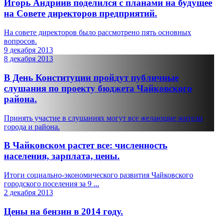
Игорь Андриив поделился с планами на будущее
на Совете директоров предприятий.
На совете директоров было рассмотрено пять основных
вопросов.
9 декабря 2013
8 декабря 2013
В День Конституции пройдут публичные
слушания по проекту бюджета Чайковского
района.
Принять участие в слушаниях могут все желающие жители
города и района.
В Чайковском растет все: численность
населения, зарплата, цены.
Итоги социально-экономического развития Чайковского
городского поселения за 9 ...
2 декабря 2013
Цены на бензин в 2014 году.