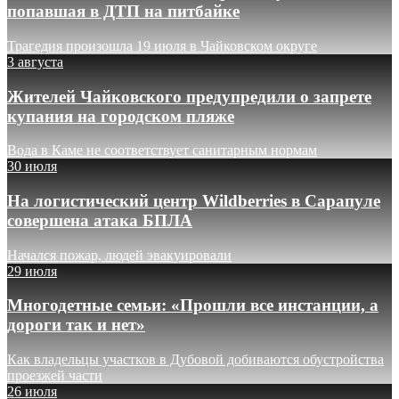
попавшая в ДТП на питбайке
Трагедия произошла 19 июля в Чайковском округе
3 августа
Жителей Чайковского предупредили о запрете
купания на городском пляже
Вода в Каме не соответствует санитарным нормам
30 июля
На логистический центр Wildberries в Сарапуле
совершена атака БПЛА
Начался пожар, людей эвакуировали
29 июля
Многодетные семьи: «Прошли все инстанции, а
дороги так и нет»
Как владельцы участков в Дубовой добиваются обустройства
проезжей части
26 июля