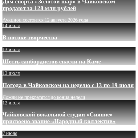
Дом спорта «Золотой шар» в Чайковском
продают за 128 млн рублей
Аукцион состоится 12 августа 2026 года
14 июля
В потоке творчества
13 июля
Шесть сапбордистов спасли на Каме
13 июля
Погода в Чайковском на неделю с 13 по 19 июля
Дожди не прекратятся до конца недели
12 июля
Чайковской вокальной студии «Сияние»
присвоено звание «Народный коллектив»
7 июля