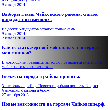
из труднодоступных и ...
9 января 2014
Выборы главы Чайковского района: список
кандидатов изменился.
Из десяти кандидатов осталось только семь.
9 января 2014
2 января 2014
Как не стать жертвой мобильных и интернет
мошенников?
В новогодние праздники зачастую повышается активности
мобильного мошенничества...
Бюджеты города и района приняты.
За несколько дней до Нового года были приняты бюджет
Чайковского района и бюдж...
27 декабря 2013
Новые возможности на портале Чайковские.рф.