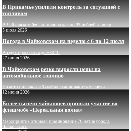
В Прикамье усилили контроль за ситуацией с
топливом
В Чайковском бензин подорожал до 95 рублей за литр
5 июля 2026
Погода в Чайковском на неделю с 6 по 12 июля
Воздух прогреется до +30 °C
27 июня 2026
В Чайковском резко выросли цены на
автомобильное топливо
На автозаправках «Лукойл» скапливаются очереди
12 июня 2026
Более тысячи чайковцев приняли участие во
флешмобе «Нереальная волна»
Мероприятие открыло празднование 70-летие города
Чайковского