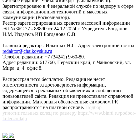
Сетевое издание "Чайковские.рф" (Chaikovskie.ru).
Зарегистрировано в Федеральной службе по надзору в сфере
связи, информационных технологий и массовых
коммуникаций (Роскомнадзор).
Реестр зарегистрированных средств массовой информации
ЭЛ № ФС 77 - 88890 от 24.12.2024 г. Учредитель Богданов
Н.М. Издатель ИП Богданова О.В.
Главный редактор - Ильиных Н.С. Адрес электронной почты:
redaktor@chaikovskie.ru
Телефон редакции: +7 (34241) 9-60-80.
Адрес редакции: 617760, Пермский край, г. Чайковский, ул.
Мира, д. 4. офис 8.
Распространяется бесплатно. Редакция не несет
ответственности за достоверность информации,
содержащейся в рекламных объявлениях и сообщениях
пользователей сайта. Редакция не предоставляет справочной
информации. Материалы обозначенные символом PR
распространяются на платной основе.
Подбор
уплотнительных колец по размеру
https://www.binrti.ru/podbor-
kolec-onlajn