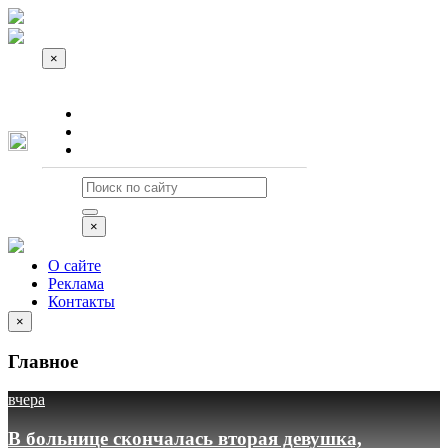
×
О сайте
Реклама
Контакты
×
О сайте
Реклама
Контакты
×
Главное
вчера
В больнице скончалась вторая девушка,