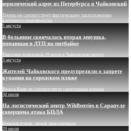
юридический адрес из Петербурга в Чайковский
Теперь он соответствует фактическому расположению
ключевого производства
5 августа
В больнице скончалась вторая девушка,
попавшая в ДТП на питбайке
Трагедия произошла 19 июля в Чайковском округе
3 августа
Жителей Чайковского предупредили о запрете
купания на городском пляже
Вода в Каме не соответствует санитарным нормам
30 июля
На логистический центр Wildberries в Сарапуле
совершена атака БПЛА
Начался пожар, людей эвакуировали
29 июля