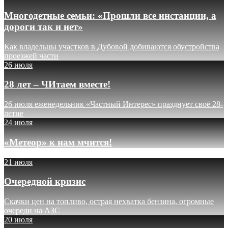
Многодетные семьи: «Прошли все инстанции, а
дороги так и нет»
Как владельцы участков в Дубовой добиваются обустройства
проезжей части
26 июля
28 лет – ЧИтаем вместе!
26 июля еженедельник «Частный Интерес» празднует своё 28-
летие
24 июля
«Метеор» к нам мчится!
21 июля
Очередной кризис
Скачки цен на топливо, острая нехватка бензина, огромные
очереди на АЗС
20 июля