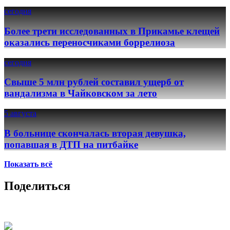
сегодня
Более трети исследованных в Прикамье клещей
оказались переносчиками боррелиоза
сегодня
Свыше 5 млн рублей составил ущерб от
вандализма в Чайковском за лето
5 августа
В больнице скончалась вторая девушка,
попавшая в ДТП на питбайке
Показать всё
Поделиться