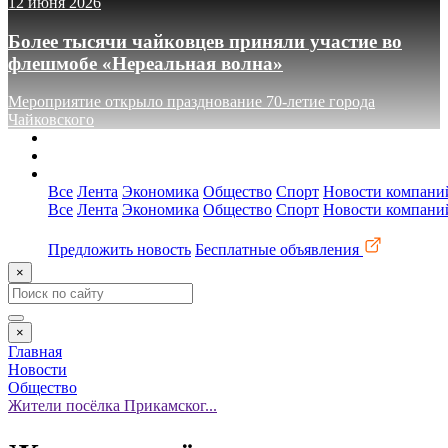
12 июня 2026
Более тысячи чайковцев приняли участие во
флешмобе «Нереальная волна»
Мероприятие открыло празднование 70-летие города
Чайковского
О сайте
Реклама
Контакты
Все
Лента
Экономика
Общество
Спорт
Новости компани
Все
Лента
Экономика
Общество
Спорт
Новости компани
Предложить новость
Бесплатные объявления
×
×
Главная
Новости
Общество
Жители посёлка Прикамског...