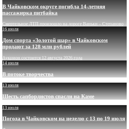
В Чайковском округе погибла 14-летняя
пассажирка питбайка
Смертельное ДТП произошло на дороге Ваньки – Степаново
16 июля
Дом спорта «Золотой шар» в Чайковском
продают за 128 млн рублей
Аукцион состоится 12 августа 2026 года
14 июля
В потоке творчества
13 июля
Шесть сапбордистов спасли на Каме
13 июля
Погода в Чайковском на неделю с 13 по 19 июля