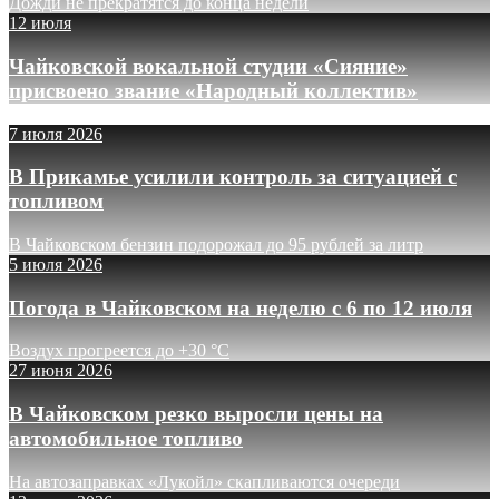
Дожди не прекратятся до конца недели
12 июля
Чайковской вокальной студии «Сияние»
присвоено звание «Народный коллектив»
7 июля 2026
В Прикамье усилили контроль за ситуацией с
топливом
В Чайковском бензин подорожал до 95 рублей за литр
5 июля 2026
Погода в Чайковском на неделю с 6 по 12 июля
Воздух прогреется до +30 °C
27 июня 2026
В Чайковском резко выросли цены на
автомобильное топливо
На автозаправках «Лукойл» скапливаются очереди