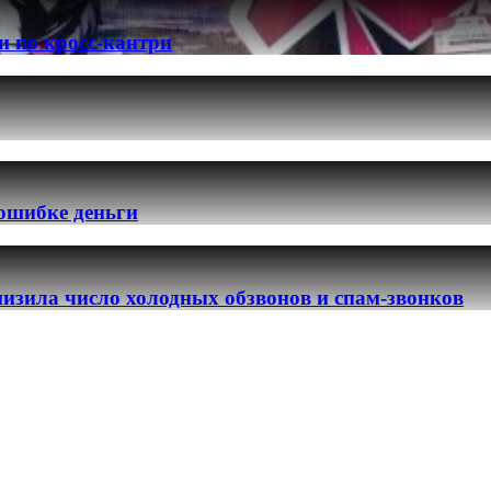
и по кросс-кантри
 ошибке деньги
изила число холодных обзвонов и спам-звонков