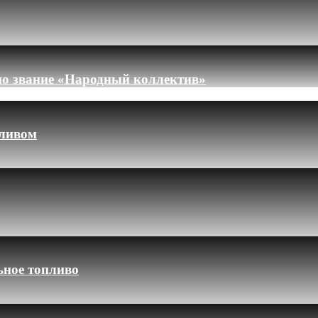
но звание «Народный коллектив»
пливом
ьное топливо