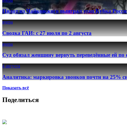
вчера
Пилот из Чайковского выиграл этап Кубка Росси
вчера
Сводка ГАИ: с 27 июля по 2 августа
вчера
Суд обязал женщину вернуть переведённые ей по
4 августа
Аналитика: маркировка звонков почти на 25% сн
Показать всё
Поделиться