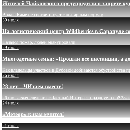
Жителей Чайковского предупредили о запрете ку
Вода в Каме не соответствует санитарным нормам
30 июля
На логистический центр Wildberries в Сарапуле
Начался пожар, людей эвакуировали
29 июля
Многодетные семьи: «Прошли все инстанции, а до
Как владельцы участков в Дубовой добиваются обустройства п
26 июля
28 лет – ЧИтаем вместе!
26 июля еженедельник «Частный Интерес» празднует своё 28-л
24 июля
«Метеор» к нам мчится!
21 июля