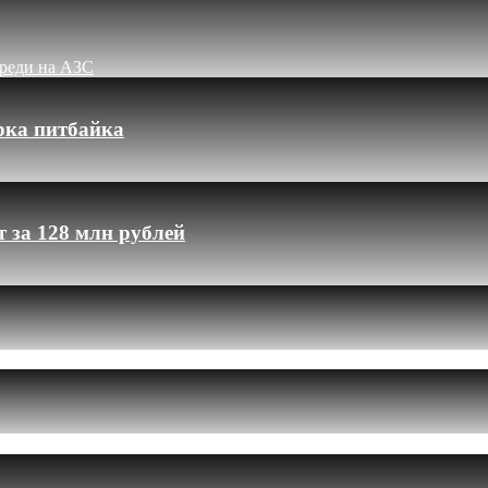
ереди на АЗС
рка питбайка
 за 128 млн рублей