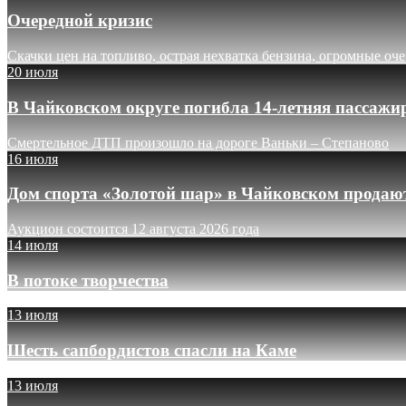
Очередной кризис
Скачки цен на топливо, острая нехватка бензина, огромные оч
20 июля
В Чайковском округе погибла 14-летняя пассажи
Смертельное ДТП произошло на дороге Ваньки – Степаново
16 июля
Дом спорта «Золотой шар» в Чайковском продают
Аукцион состоится 12 августа 2026 года
14 июля
В потоке творчества
13 июля
Шесть сапбордистов спасли на Каме
13 июля