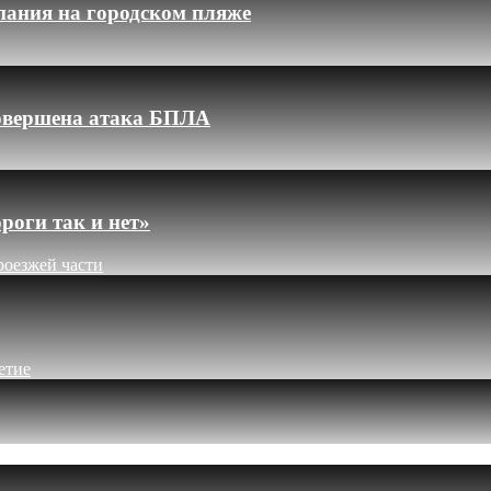
пания на городском пляже
 совершена атака БПЛА
роги так и нет»
роезжей части
етие