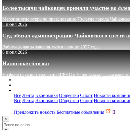
Более тысячи чайковцев приняли участие во фле
Мероприятие открыло празднование 70-летие города Чайковск
8 июня 2026
Суд обязал администрацию Чайковского снести а
Работы должны завершиться в срок до 2027 года
8 июня 2026
Налоговая близко
На фоне слухов о закрытии ИФНС в Чайковском рассказываем о
О сайте
Реклама
Контакты
Все
Лента
Экономика
Общество
Спорт
Новости компани
Все
Лента
Экономика
Общество
Спорт
Новости компани
Предложить новость
Бесплатные объявления
×