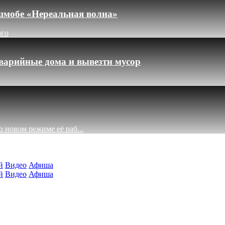
шмобе «Нереальная волна»
ого
варийные дома и вывезти мусор
 новом режиме её раб...
й
Видео
Афиша
й
Видео
Афиша