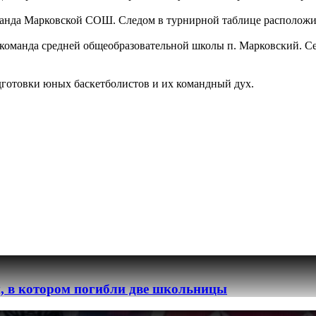
манда Марковской СОШ. Следом в турнирной таблице расположи
а команда средней общеобразовательной школы п. Марковский.
дготовки юных баскетболистов и их командный дух.
, в котором погибли две школьницы