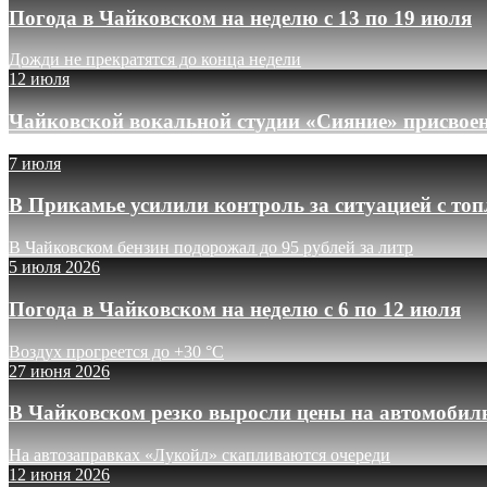
Погода в Чайковском на неделю с 13 по 19 июля
Дожди не прекратятся до конца недели
12 июля
Чайковской вокальной студии «Сияние» присвое
7 июля
В Прикамье усилили контроль за ситуацией с то
В Чайковском бензин подорожал до 95 рублей за литр
5 июля 2026
Погода в Чайковском на неделю с 6 по 12 июля
Воздух прогреется до +30 °C
27 июня 2026
В Чайковском резко выросли цены на автомобил
На автозаправках «Лукойл» скапливаются очереди
12 июня 2026