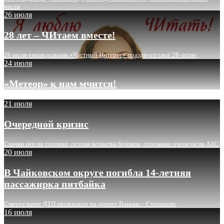
части
26 июля
28 лет – ЧИтаем вместе!
26 июля еженедельник «Частный Интерес» празднует своё 28-летие
24 июля
«Метеор» к нам мчится!
21 июля
Очередной кризис
Скачки цен на топливо, острая нехватка бензина, огромные очереди на АЗС
20 июля
В Чайковском округе погибла 14-летняя
пассажирка питбайка
Смертельное ДТП произошло на дороге Ваньки – Степаново
16 июля