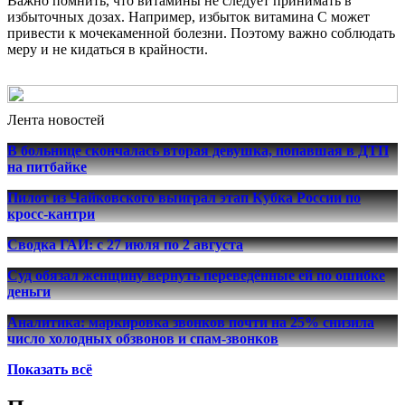
Важно помнить, что витамины не следует принимать в
избыточных дозах. Например, избыток витамина C может
привести к мочекаменной болезни. Поэтому важно соблюдать
меру и не кидаться в крайности.
Лента новостей
В больнице скончалась вторая девушка, попавшая в ДТП
на питбайке
Пилот из Чайковского выиграл этап Кубка России по
кросс-кантри
Сводка ГАИ: с 27 июля по 2 августа
Суд обязал женщину вернуть переведённые ей по ошибке
деньги
Аналитика: маркировка звонков почти на 25% снизила
число холодных обзвонов и спам-звонков
Показать всё