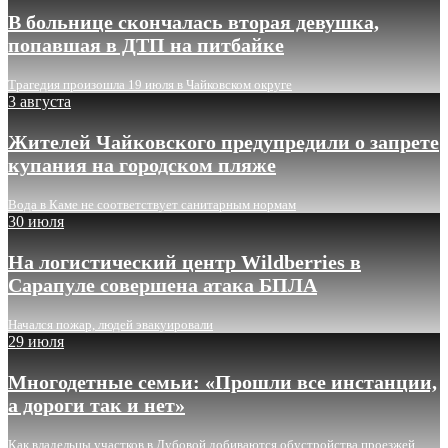
В больнице скончалась вторая девушка,
попавшая в ДТП на питбайке
Трагедия произошла 19 июля в Чайковском округе
3 августа
Жителей Чайковского предупредили о запрете
купания на городском пляже
Вода в Каме не соответствует санитарным нормам
30 июля
На логистический центр Wildberries в
Сарапуле совершена атака БПЛА
Начался пожар, людей эвакуировали
29 июля
Многодетные семьи: «Прошли все инстанции,
а дороги так и нет»
Как владельцы участков в Дубовой добиваются обустройства проезжей