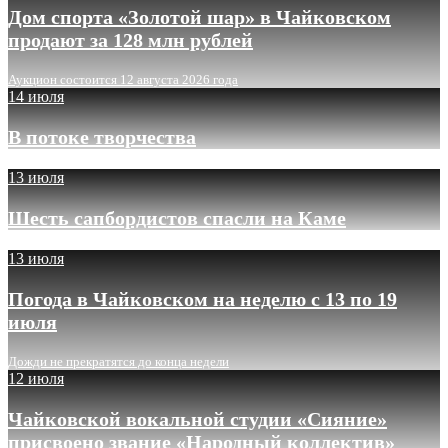
Дом спорта «Золотой шар» в Чайковском
продают за 128 млн рублей
Аукцион состоится 12 августа 2026 года
14 июля
В потоке творчества
13 июля
Шесть сапбордистов спасли на Каме
13 июля
Погода в Чайковском на неделю с 13 по 19
июля
Дожди не прекратятся до конца недели
12 июля
Чайковской вокальной студии «Сияние»
присвоено звание «Народный коллектив»