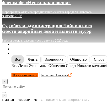
флешмобе «Нереальная волна»
Мероприятие открыло празднование 70-летие города Чайковского
8 июня 2026
Суд обязал администрацию Чайковского
снести аварийные дома и вывезти мусор
Работы должны завершиться в срок до 2027 года
О сайте
Реклама
Контакты
Все
Лента
Экономика
Общество
Спорт
Все
Лента
Экономика
Общество
Спорт
Новости компани
Предложить новость
Бесплатные объявления
×
×
Главная
Новости
Лента
Витамины для здоровья: за...