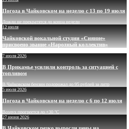
Погода в Чайковском на неделю с 13 по 19 июля
Дожди не прекратятся до конца недели
12 июля
Чайковской вокальной студии «Сияние»
присвоено звание «Народный коллектив»
7 июля 2026
В Прикамье усилили контроль за ситуацией с
топливом
В Чайковском бензин подорожал до 95 рублей за литр
5 июля 2026
Погода в Чайковском на неделю с 6 по 12 июля
Воздух прогреется до +30 °C
27 июня 2026
В Чайковском резко выросли цены на