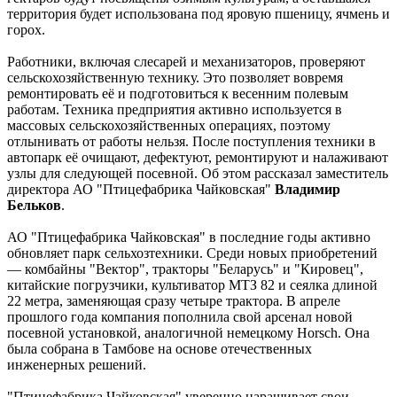
территория будет использована под яровую пшеницу, ячмень и
горох.
Работники, включая слесарей и механизаторов, проверяют
сельскохозяйственную технику. Это позволяет вовремя
ремонтировать её и подготовиться к весенним полевым
работам. Техника предприятия активно используется в
массовых сельскохозяйственных операциях, поэтому
отлынивать от работы нельзя. После поступления техники в
автопарк её очищают, дефектуют, ремонтируют и налаживают
узлы для следующей посевной. Об этом рассказал заместитель
директора АО "Птицефабрика Чайковская"
Владимир
Бельков
.
АО "Птицефабрика Чайковская" в последние годы активно
обновляет парк сельхозтехники. Среди новых приобретений
— комбайны "Вектор", тракторы "Беларусь" и "Кировец",
китайские погрузчики, культиватор МТЗ 82 и сеялка длиной
22 метра, заменяющая сразу четыре трактора. В апреле
прошлого года компания пополнила свой арсенал новой
посевной установкой, аналогичной немецкому Horsch. Она
была собрана в Тамбове на основе отечественных
инженерных решений.
"Птицефабрика Чайковская" уверенно наращивает свои