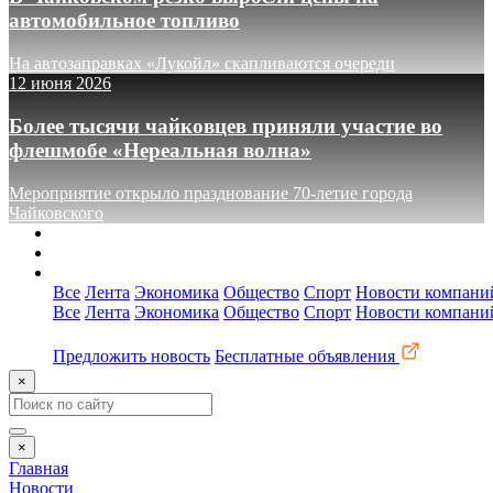
автомобильное топливо
На автозаправках «Лукойл» скапливаются очереди
12 июня 2026
Более тысячи чайковцев приняли участие во
флешмобе «Нереальная волна»
Мероприятие открыло празднование 70-летие города
Чайковского
О сайте
Реклама
Контакты
Все
Лента
Экономика
Общество
Спорт
Новости компани
Все
Лента
Экономика
Общество
Спорт
Новости компани
Предложить новость
Бесплатные объявления
×
×
Главная
Новости