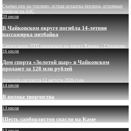
Скачки цен на топливо, острая нехватка бензина, огромные
очереди на АЗС
20 июля
В Чайковском округе погибла 14-летняя
пассажирка питбайка
Смертельное ДТП произошло на дороге Ваньки – Степаново
16 июля
Дом спорта «Золотой шар» в Чайковском
продают за 128 млн рублей
Аукцион состоится 12 августа 2026 года
14 июля
В потоке творчества
13 июля
Шесть сапбордистов спасли на Каме
13 июля