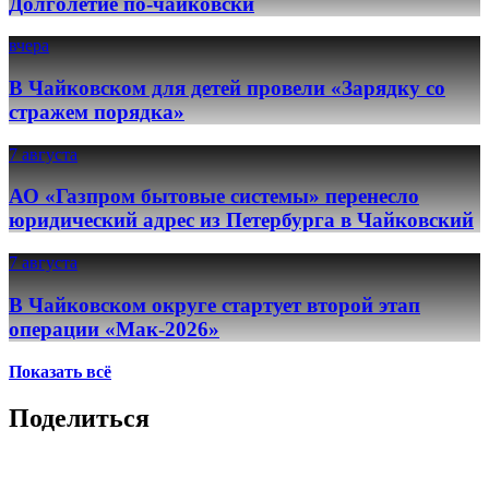
Долголетие по-чайковски
вчера
В Чайковском для детей провели «Зарядку со
стражем порядка»
7 августа
АО «Газпром бытовые системы» перенесло
юридический адрес из Петербурга в Чайковский
7 августа
В Чайковском округе стартует второй этап
операции «Мак-2026»
Показать всё
Поделиться