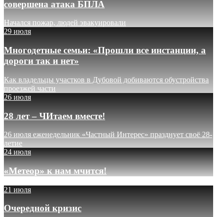
совершена атака БПЛА
Начался пожар, людей эвакуировали
29 июля
Многодетные семьи: «Прошли все инстанции, а
дороги так и нет»
Как владельцы участков в Дубовой добиваются обустройства
проезжей части
26 июля
28 лет – ЧИтаем вместе!
26 июля еженедельник «Частный Интерес» празднует своё 28-
летие
24 июля
«Метеор» к нам мчится!
21 июля
Очередной кризис