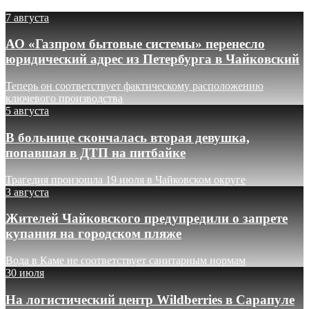
7 августа
АО «Газпром бытовые системы» перенесло
юридический адрес из Петербурга в Чайковский
Теперь он соответствует фактическому расположению
ключевого производства
5 августа
В больнице скончалась вторая девушка,
попавшая в ДТП на питбайке
Трагедия произошла 19 июля в Чайковском округе
3 августа
Жителей Чайковского предупредили о запрете
купания на городском пляже
Вода в Каме не соответствует санитарным нормам
30 июля
На логистический центр Wildberries в Сарапуле