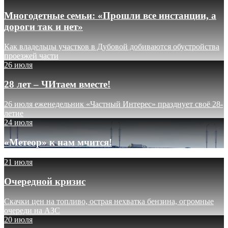
Многодетные семьи: «Прошли все инстанции, а
дороги так и нет»
Как владельцы участков в Дубовой добиваются обустройства
проезжей части
26 июля
28 лет – ЧИтаем вместе!
26 июля еженедельник «Частный Интерес» празднует своё 28-
летие
24 июля
«Метеор» к нам мчится!
21 июля
Очередной кризис
Скачки цен на топливо, острая нехватка бензина, огромные
очереди на АЗС
20 июля