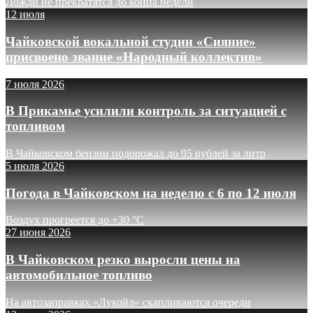
Дожди не прекратятся до конца недели
12 июля
Чайковской вокальной студии «Сияние»
присвоено звание «Народный коллектив»
7 июля 2026
В Прикамье усилили контроль за ситуацией с
топливом
В Чайковском бензин подорожал до 95 рублей за литр
5 июля 2026
Погода в Чайковском на неделю с 6 по 12 июля
Воздух прогреется до +30 °C
27 июня 2026
В Чайковском резко выросли цены на
автомобильное топливо
На автозаправках «Лукойл» скапливаются очереди