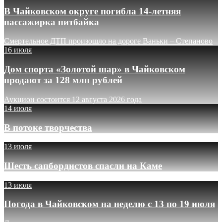
В Чайковском округе погибла 14-летняя
пассажирка питбайка
Смертельное ДТП произошло на дороге Ваньки – Степаново
16 июля
Дом спорта «Золотой шар» в Чайковском
продают за 128 млн рублей
Аукцион состоится 12 августа 2026 года
14 июля
В потоке творчества
13 июля
Шесть сапбордистов спасли на Каме
13 июля
Погода в Чайковском на неделю с 13 по 19 июля