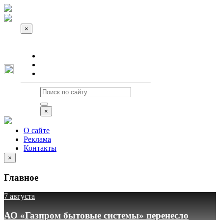
×
О сайте
Реклама
Контакты
×
О сайте
Реклама
Контакты
×
Главное
7 августа
АО «Газпром бытовые системы» перенесло