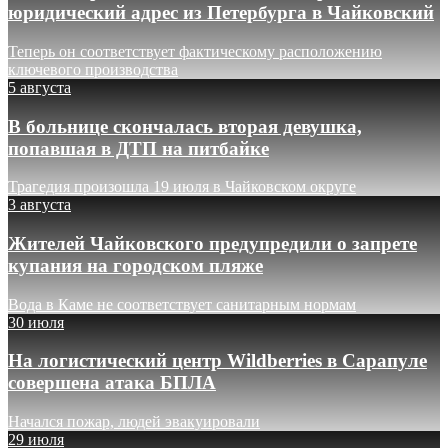
юридический адрес из Петербурга в Чайковский
Теперь он соответствует фактическому расположению
ключевого производства
5 августа
В больнице скончалась вторая девушка,
попавшая в ДТП на питбайке
Трагедия произошла 19 июля в Чайковском округе
3 августа
Жителей Чайковского предупредили о запрете
купания на городском пляже
Вода в Каме не соответствует санитарным нормам
30 июля
На логистический центр Wildberries в Сарапуле
совершена атака БПЛА
Начался пожар, людей эвакуировали
29 июля