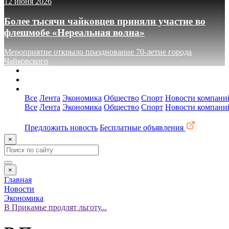
12 июня 2026
Более тысячи чайковцев приняли участие во
флешмобе «Нереальная волна»
Мероприятие открыло празднование 70-летие города
Чайковского
О сайте
Реклама
Контакты
Все
Лента
Экономика
Общество
Спорт
Новости компани
Все
Лента
Экономика
Общество
Спорт
Новости компани
Предложить новость
Бесплатные объявления
×
×
Главная
Новости
Экономика
В Прикамье продлят льготу...