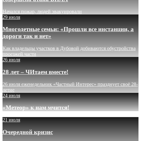
Начался пожар, людей эвакуировали
29 июля
Многодетные семьи: «Прошли все инстанции, а
дороги так и нет»
Как владельцы участков в Дубовой добиваются обустройства
проезжей части
26 июля
28 лет – ЧИтаем вместе!
26 июля еженедельник «Частный Интерес» празднует своё 28-
летие
24 июля
«Метеор» к нам мчится!
21 июля
Очередной кризис