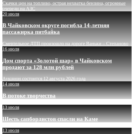
Скачки цен на топливо, острая нехватка бензина, огромные
очереди на АЗС
20 июля
В Чайковском округе погибла 14-летняя
пассажирка питбайка
Смертельное ДТП произошло на дороге Ваньки – Степаново
16 июля
Дом спорта «Золотой шар» в Чайковском
продают за 128 млн рублей
Аукцион состоится 12 августа 2026 года
14 июля
В потоке творчества
13 июля
Шесть сапбордистов спасли на Каме
13 июля