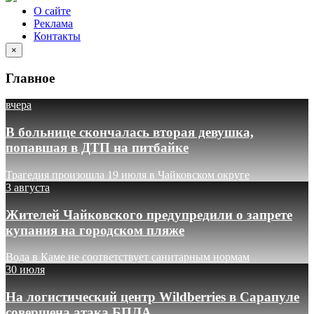
О сайте
Реклама
Контакты
×
Главное
вчера
В больнице скончалась вторая девушка,
попавшая в ДТП на питбайке
Трагедия произошла 19 июля в Чайковском округе
3 августа
Жителей Чайковского предупредили о запрете
купания на городском пляже
Вода в Каме не соответствует санитарным нормам
30 июля
На логистический центр Wildberries в Сарапуле
совершена атака БПЛА