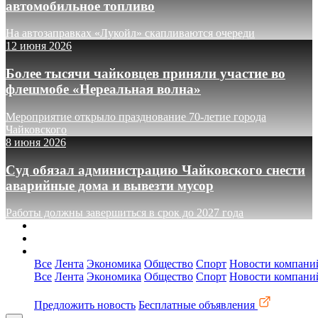
автомобильное топливо
На автозаправках «Лукойл» скапливаются очереди
12 июня 2026
Более тысячи чайковцев приняли участие во
флешмобе «Нереальная волна»
Мероприятие открыло празднование 70-летие города
Чайковского
8 июня 2026
Суд обязал администрацию Чайковского снести
аварийные дома и вывезти мусор
Работы должны завершиться в срок до 2027 года
О сайте
Реклама
Контакты
Все
Лента
Экономика
Общество
Спорт
Новости компани
Все
Лента
Экономика
Общество
Спорт
Новости компани
Предложить новость
Бесплатные объявления