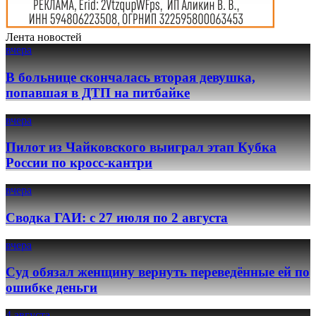
Лента новостей
вчера
В больнице скончалась вторая девушка,
попавшая в ДТП на питбайке
вчера
Пилот из Чайковского выиграл этап Кубка
России по кросс-кантри
вчера
Сводка ГАИ: с 27 июля по 2 августа
вчера
Суд обязал женщину вернуть переведённые ей по
ошибке деньги
4 августа