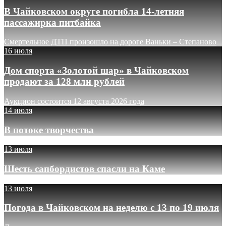
В Чайковском округе погибла 14-летняя
пассажирка питбайка
Смертельное ДТП произошло на дороге Ваньки – Степаново
16 июля
Дом спорта «Золотой шар» в Чайковском
продают за 128 млн рублей
Аукцион состоится 12 августа 2026 года
14 июля
В потоке творчества
13 июля
Шесть сапбордистов спасли на Каме
13 июля
Погода в Чайковском на неделю с 13 по 19 июля