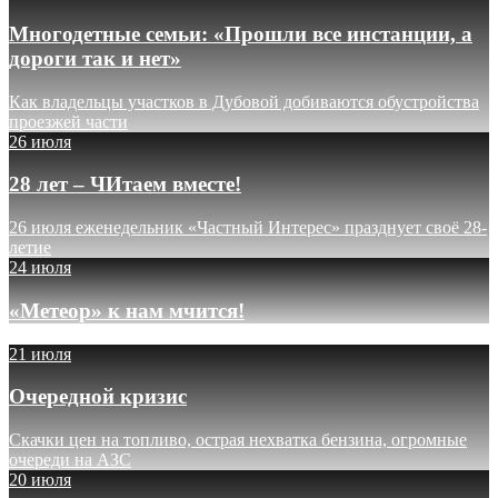
Многодетные семьи: «Прошли все инстанции, а
дороги так и нет»
Как владельцы участков в Дубовой добиваются обустройства
проезжей части
26 июля
28 лет – ЧИтаем вместе!
26 июля еженедельник «Частный Интерес» празднует своё 28-
летие
24 июля
«Метеор» к нам мчится!
21 июля
Очередной кризис
Скачки цен на топливо, острая нехватка бензина, огромные
очереди на АЗС
20 июля