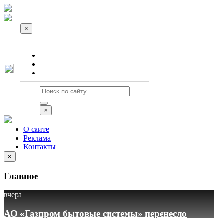
×
О сайте
Реклама
Контакты
×
О сайте
Реклама
Контакты
×
Главное
вчера
АО «Газпром бытовые системы» перенесло