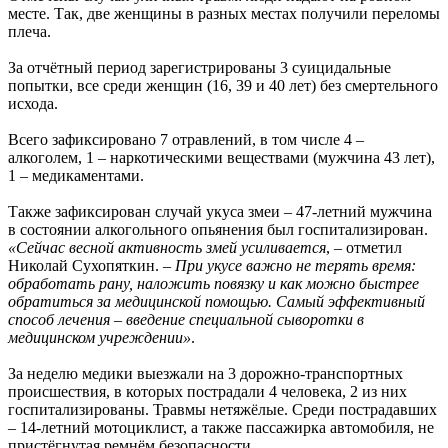
месте. Так, две женщины в разных местах получили переломы
плеча.
За отчётный период зарегистрированы 3 суицидальные
попытки, все среди женщин (16, 39 и 40 лет) без смертельного
исхода.
Всего зафиксировано 7 отравлений, в том числе 4 –
алкоголем, 1 – наркотическими веществами (мужчина 43 лет),
1 – медикаментами.
Также зафиксирован случай укуса змеи – 47-летний мужчина
в состоянии алкогольного опьянения был госпитализирован.
«Сейчас весной активность змей усиливается
, – отметил
Николай Сухопяткин. –
При укусе важно не терять время:
обработать рану, наложить повязку и как можно быстрее
обратиться за медицинской помощью. Самый эффективный
способ лечения – введение специальной сыворотки в
медицинском учреждении»
.
За неделю медики выезжали на 3 дорожно-транспортных
происшествия, в которых пострадали 4 человека, 2 из них
госпитализированы. Травмы нетяжёлые. Среди пострадавших
– 14-летний мотоциклист, а также пассажирка автомобиля, не
пристёгнутая ремнём безопасности.