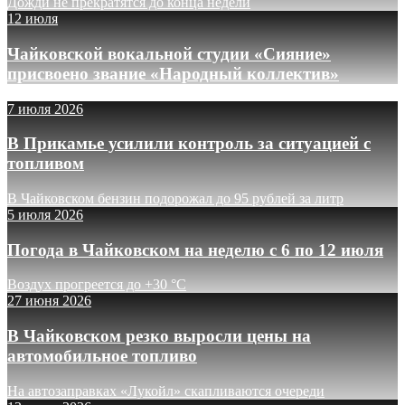
Дожди не прекратятся до конца недели
12 июля
Чайковской вокальной студии «Сияние»
присвоено звание «Народный коллектив»
7 июля 2026
В Прикамье усилили контроль за ситуацией с
топливом
В Чайковском бензин подорожал до 95 рублей за литр
5 июля 2026
Погода в Чайковском на неделю с 6 по 12 июля
Воздух прогреется до +30 °C
27 июня 2026
В Чайковском резко выросли цены на
автомобильное топливо
На автозаправках «Лукойл» скапливаются очереди