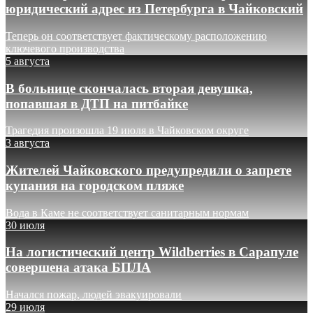
юридический адрес из Петербурга в Чайковский
Теперь он соответствует фактическому расположению
ключевого производства
5 августа
В больнице скончалась вторая девушка,
попавшая в ДТП на питбайке
Трагедия произошла 19 июля в Чайковском округе
3 августа
Жителей Чайковского предупредили о запрете
купания на городском пляже
Вода в Каме не соответствует санитарным нормам
30 июля
На логистический центр Wildberries в Сарапуле
совершена атака БПЛА
Начался пожар, людей эвакуировали
29 июля