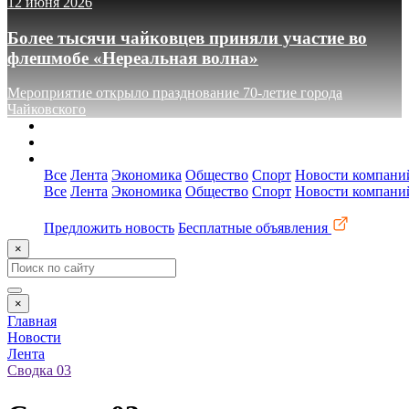
12 июня 2026
Более тысячи чайковцев приняли участие во
флешмобе «Нереальная волна»
Мероприятие открыло празднование 70-летие города
Чайковского
О сайте
Реклама
Контакты
Все
Лента
Экономика
Общество
Спорт
Новости компани
Все
Лента
Экономика
Общество
Спорт
Новости компани
Предложить новость
Бесплатные объявления
×
×
Главная
Новости
Лента
Сводка 03