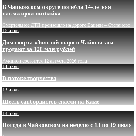
В Чайковском округе погибла 14-летняя
пассажирка питбайка
Смертельное ДТП произошло на дороге Ваньки – Степаново
16 июля
Дом спорта «Золотой шар» в Чайковском
продают за 128 млн рублей
Аукцион состоится 12 августа 2026 года
14 июля
В потоке творчества
13 июля
Шесть сапбордистов спасли на Каме
13 июля
Погода в Чайковском на неделю с 13 по 19 июля