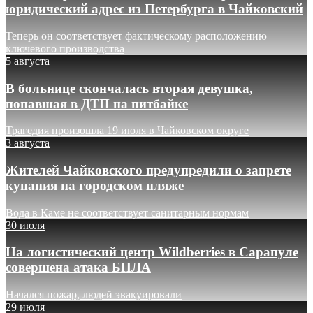
юридический адрес из Петербурга в Чайковский
Теперь он соответствует фактическому расположению
ключевого производства
5 августа
В больнице скончалась вторая девушка,
попавшая в ДТП на питбайке
Трагедия произошла 19 июля в Чайковском округе
3 августа
Жителей Чайковского предупредили о запрете
купания на городском пляже
Вода в Каме не соответствует санитарным нормам
30 июля
На логистический центр Wildberries в Сарапуле
совершена атака БПЛА
Начался пожар, людей эвакуировали
29 июля