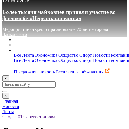
12 июня 2026
Более тысячи чайковцев приняли участие во
флешмобе «Нереальная волна»
Мероприятие открыло празднование 70-летие города
Чайковского
О сайте
Реклама
Контакты
Все
Лента
Экономика
Общество
Спорт
Новости компани
Все
Лента
Экономика
Общество
Спорт
Новости компани
Предложить новость
Бесплатные объявления
×
×
Главная
Новости
Лента
Сводка 01: зарегистрирова...