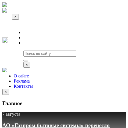
×
О сайте
Реклама
Контакты
×
О сайте
Реклама
Контакты
×
Главное
7 августа
АО «Газпром бытовые системы» перенесло