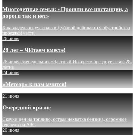
Многодетные семьи: «Прошли все инстанции, а
дороги так и нет»
Как владельцы участков в Дубовой добиваются обустройства
проезжей части
26 июля
28 лет – ЧИтаем вместе!
26 июля еженедельник «Частный Интерес» празднует своё 28-
летие
24 июля
«Метеор» к нам мчится!
21 июля
Очередной кризис
Скачки цен на топливо, острая нехватка бензина, огромные
очереди на АЗС
20 июля