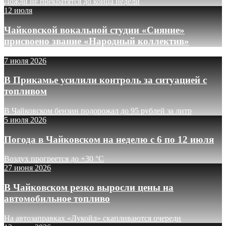
Дожди не прекратятся до конца недели
12 июля
Чайковской вокальной студии «Сияние»
присвоено звание «Народный коллектив»
7 июля 2026
В Прикамье усилили контроль за ситуацией с
топливом
В Чайковском бензин подорожал до 95 рублей за литр
5 июля 2026
Погода в Чайковском на неделю с 6 по 12 июля
Воздух прогреется до +30 °C
27 июня 2026
В Чайковском резко выросли цены на
автомобильное топливо
На автозаправках «Лукойл» скапливаются очереди