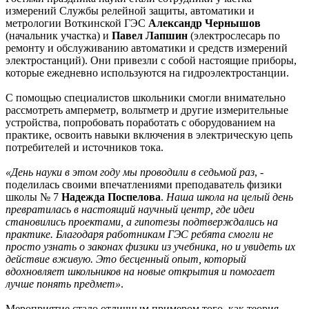
измерений Службы релейной защиты, автоматики и
метрологии Воткинской ГЭС
Александр Чернышов
(начальник участка) и
Павел Лапшин
(электрослесарь по
ремонту и обслуживанию автоматики и средств измерений
электростанций). Они привезли с собой настоящие приборы,
которые ежедневно используются на гидроэлектростанции.
С помощью специалистов школьники смогли внимательно
рассмотреть амперметр, вольтметр и другие измерительные
устройства, попробовать поработать с оборудованием на
практике, освоить навыки включения в электрическую цепь
потребителей и источников тока.
«День науки в этом году мы проводили в седьмой раз
, -
поделилась своими впечатлениями преподаватель физики
школы № 7
Надежда Поспелова
.
Наша школа на целый день
превратилась в настоящий научный центр, где идеи
становились проектами, а гипотезы подтверждались на
практике. Благодаря работникам ГЭС ребята смогли не
просто узнать о законах физики из учебника, но и увидеть их
действие вживую. Это бесценный опыт, который
вдохновляет школьников на новые открытия и помогает
лучше понять предмет»
.
Мероприятие стало отличным примером того, как теория