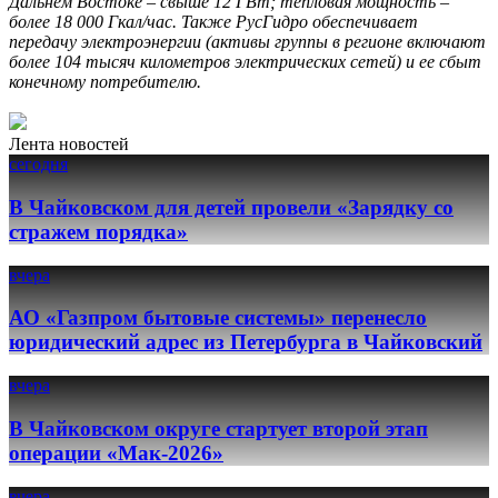
Дальнем Востоке – свыше 12 ГВт; тепловая мощность –
более 18 000 Гкал/час. Также РусГидро обеспечивает
передачу электроэнергии (активы группы в регионе включают
более 104 тысяч километров электрических сетей) и ее сбыт
конечному потребителю.
Лента новостей
сегодня
В Чайковском для детей провели «Зарядку со
стражем порядка»
вчера
АО «Газпром бытовые системы» перенесло
юридический адрес из Петербурга в Чайковский
вчера
В Чайковском округе стартует второй этап
операции «Мак-2026»
вчера