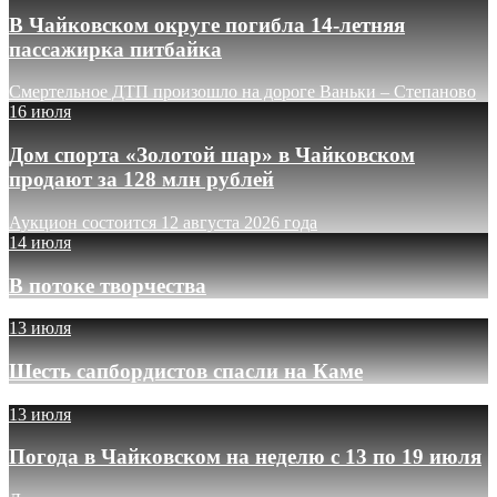
В Чайковском округе погибла 14-летняя
пассажирка питбайка
Смертельное ДТП произошло на дороге Ваньки – Степаново
16 июля
Дом спорта «Золотой шар» в Чайковском
продают за 128 млн рублей
Аукцион состоится 12 августа 2026 года
14 июля
В потоке творчества
13 июля
Шесть сапбордистов спасли на Каме
13 июля
Погода в Чайковском на неделю с 13 по 19 июля