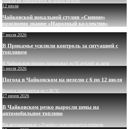
Дожди не прекратятся до конца недели
12 июля
Чайковской вокальной студии «Сияние»
присвоено звание «Народный коллектив»
7 июля 2026
В Прикамье усилили контроль за ситуацией с
топливом
В Чайковском бензин подорожал до 95 рублей за литр
5 июля 2026
Погода в Чайковском на неделю с 6 по 12 июля
Воздух прогреется до +30 °C
27 июня 2026
В Чайковском резко выросли цены на
автомобильное топливо
На автозаправках «Лукойл» скапливаются очереди