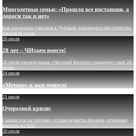
Многодетные семьи: «Прошли все инстанции, а
дороги так и нет»
Как владельцы участков в Дубовой добиваются обустройства
проезжей части
26 июля
28 лет – ЧИтаем вместе!
26 июля еженедельник «Частный Интерес» празднует своё 28-
летие
24 июля
«Метеор» к нам мчится!
21 июля
Очередной кризис
Скачки цен на топливо, острая нехватка бензина, огромные
очереди на АЗС
20 июля