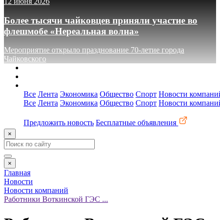
12 июня 2026
Более тысячи чайковцев приняли участие во
флешмобе «Нереальная волна»
Мероприятие открыло празднование 70-летие города
Чайковского
О сайте
Реклама
Контакты
Все
Лента
Экономика
Общество
Спорт
Новости компани
Все
Лента
Экономика
Общество
Спорт
Новости компани
Предложить новость
Бесплатные объявления
×
×
Главная
Новости
Новости компаний
Работники Воткинской ГЭС ...