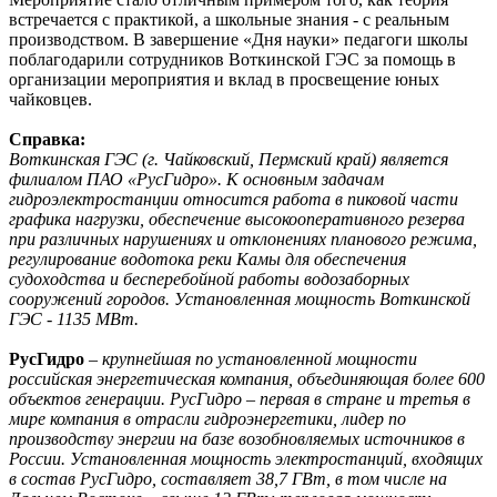
встречается с практикой, а школьные знания - с реальным
производством. В завершение «Дня науки» педагоги школы
поблагодарили сотрудников Воткинской ГЭС за помощь в
организации мероприятия и вклад в просвещение юных
чайковцев.
Справка:
Воткинская ГЭС (г. Чайковский, Пермский край) является
филиалом ПАО «РусГидро». К основным задачам
гидроэлектростанции относится работа в пиковой части
графика нагрузки, обеспечение высокооперативного резерва
при различных нарушениях и отклонениях планового режима,
регулирование водотока реки Камы для обеспечения
судоходства и бесперебойной работы водозаборных
сооружений городов. Установленная мощность Воткинской
ГЭС - 1135 МВт.
РусГидро
–
крупнейшая по установленной мощности
российская энергетическая компания, объединяющая более 600
объектов генерации. РусГидро – первая в стране и третья в
мире компания в отрасли гидроэнергетики, лидер по
производству энергии на базе возобновляемых источников в
России. Установленная мощность электростанций, входящих
в состав РусГидро, составляет 38,7 ГВт, в том числе на