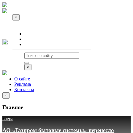
×
О сайте
Реклама
Контакты
×
О сайте
Реклама
Контакты
×
Главное
вчера
АО «Газпром бытовые системы» перенесло