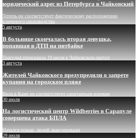
юридический адрес из Петербурга в Чайковский
Теперь он соответствует фактическому расположению
ключевого производства
5 августа
В больнице скончалась вторая девушка,
попавшая в ДТП на питбайке
Трагедия произошла 19 июля в Чайковском округе
3 августа
Жителей Чайковского предупредили о запрете
купания на городском пляже
Вода в Каме не соответствует санитарным нормам
30 июля
На логистический центр Wildberries в Сарапуле
совершена атака БПЛА
Начался пожар, людей эвакуировали
29 июля