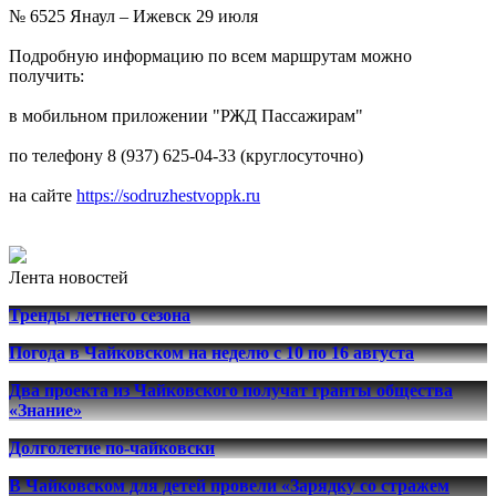
№ 6525 Янаул – Ижевск 29 июля
Подробную информацию по всем маршрутам можно
получить:
в мобильном приложении "РЖД Пассажирам"
по телефону 8 (937) 625-04-33 (круглосуточно)
на сайте
https://sodruzhestvoppk.ru
Лента новостей
Тренды летнего сезона
Погода в Чайковском на неделю с 10 по 16 августа
Два проекта из Чайковского получат гранты общества
«Знание»
Долголетие по-чайковски
В Чайковском для детей провели «Зарядку со стражем