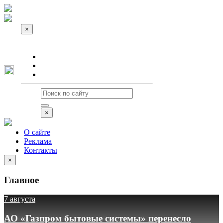
×
О сайте
Реклама
Контакты
×
О сайте
Реклама
Контакты
×
Главное
7 августа
АО «Газпром бытовые системы» перенесло