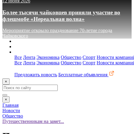
12 июня 2026
Более тысячи чайковцев приняли участие во
флешмобе «Нереальная волна»
Мероприятие открыло празднование 70-летие города
Чайковского
О сайте
Реклама
Контакты
Все
Лента
Экономика
Общество
Спорт
Новости компани
Все
Лента
Экономика
Общество
Спорт
Новости компани
Предложить новость
Бесплатные объявления
×
×
Главная
Новости
Общество
Путешественникам на замет...