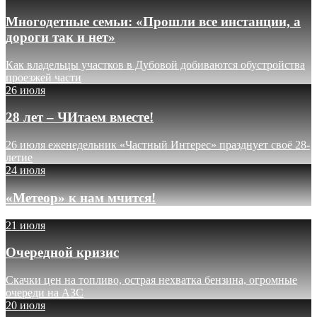
Многодетные семьи: «Прошли все инстанции, а
дороги так и нет»
Как владельцы участков в Дубовой добиваются обустройства
проезжей части
26 июля
28 лет – ЧИтаем вместе!
26 июля еженедельник «Частный Интерес» празднует своё 28-
летие
24 июля
«Метеор» к нам мчится!
21 июля
Очередной кризис
Скачки цен на топливо, острая нехватка бензина, огромные
очереди на АЗС
20 июля