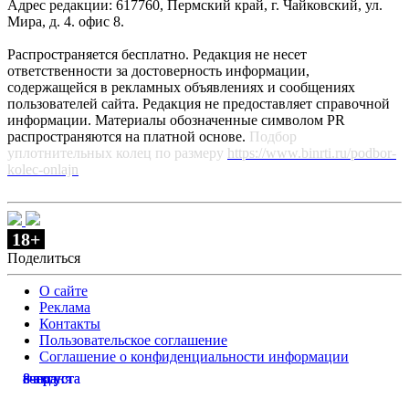
Адрес редакции: 617760, Пермский край, г. Чайковский, ул.
Мира, д. 4. офис 8.
Распространяется бесплатно. Редакция не несет
ответственности за достоверность информации,
содержащейся в рекламных объявлениях и сообщениях
пользователей сайта. Редакция не предоставляет справочной
информации. Материалы обозначенные символом PR
распространяются на платной основе.
Подбор
уплотнительных колец по размеру
https://www.binrti.ru/podbor-
kolec-onlajn
18+
Поделиться
О сайте
Реклама
Контакты
Пользовательское соглашение
Соглашение о конфиденциальности информации
сегодня
вчера
вчера
8 августа
8 августа