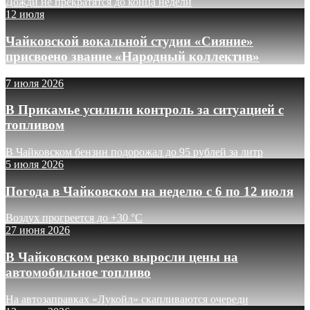
Дожди не прекратятся до конца недели
12 июля
Чайковской вокальной студии «Сияние»
присвоено звание «Народный коллектив»
7 июля 2026
В Прикамье усилили контроль за ситуацией с
топливом
В Чайковском бензин подорожал до 95 рублей за литр
5 июля 2026
Погода в Чайковском на неделю с 6 по 12 июля
Воздух прогреется до +30 °C
27 июня 2026
В Чайковском резко выросли цены на
автомобильное топливо
На автозаправках «Лукойл» скапливаются очереди