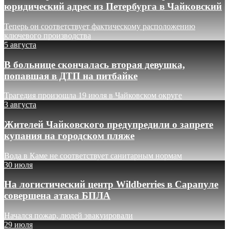
юридический адрес из Петербурга в Чайковский
Теперь он соответствует фактическому расположению
ключевого производства
5 августа
В больнице скончалась вторая девушка,
попавшая в ДТП на питбайке
Трагедия произошла 19 июля в Чайковском округе
3 августа
Жителей Чайковского предупредили о запрете
купания на городском пляже
Вода в Каме не соответствует санитарным нормам
30 июля
На логистический центр Wildberries в Сарапуле
совершена атака БПЛА
Начался пожар, людей эвакуировали
29 июля