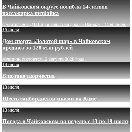
В Чайковском округе погибла 14-летняя
пассажирка питбайка
Смертельное ДТП произошло на дороге Ваньки – Степаново
16 июля
Дом спорта «Золотой шар» в Чайковском
продают за 128 млн рублей
Аукцион состоится 12 августа 2026 года
14 июля
В потоке творчества
13 июля
Шесть сапбордистов спасли на Каме
13 июля
Погода в Чайковском на неделю с 13 по 19 июля