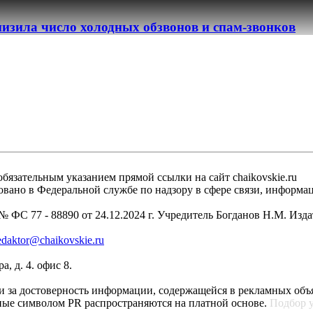
изила число холодных обзвонов и спам-звонков
бязательным указанием прямой ссылки на сайт chaikovskie.ru
рировано в Федеральной службе по надзору в сфере связи, инфо
 ФС 77 - 88890 от 24.12.2024 г. Учредитель Богданов Н.М. Изд
edaktor@chaikovskie.ru
, д. 4. офис 8.
ти за достоверность информации, содержащейся в рекламных объ
ные символом PR распространяются на платной основе.
Подбор 