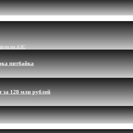
ереди на АЗС
рка питбайка
 за 128 млн рублей