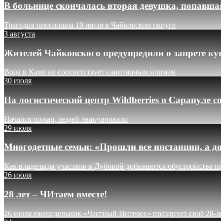
В больнице скончалась вторая девушка, попавша
Трагедия произошла 19 июля в Чайковском округе
3 августа
Жителей Чайковского предупредили о запрете ку
Вода в Каме не соответствует санитарным нормам
30 июля
На логистический центр Wildberries в Сарапуле
Начался пожар, людей эвакуировали
29 июля
Многодетные семьи: «Прошли все инстанции, а до
Как владельцы участков в Дубовой добиваются обустройства п
26 июля
28 лет – ЧИтаем вместе!
26 июля еженедельник «Частный Интерес» празднует своё 28-л