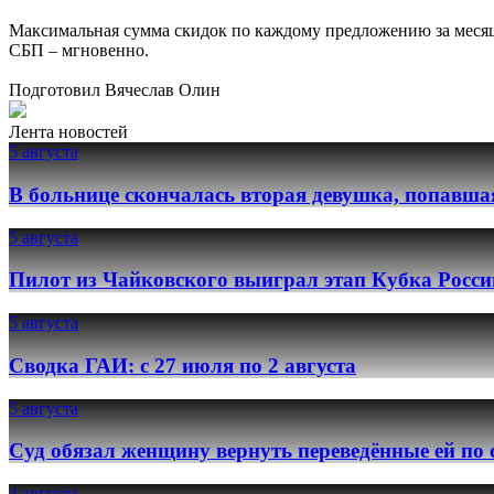
Максимальная сумма скидок по каждому предложению за месяц с
СБП – мгновенно.
Подготовил Вячеслав Олин
Лента новостей
5 августа
В больнице скончалась вторая девушка, попавша
5 августа
Пилот из Чайковского выиграл этап Кубка Росси
5 августа
Сводка ГАИ: с 27 июля по 2 августа
5 августа
Суд обязал женщину вернуть переведённые ей по
4 августа