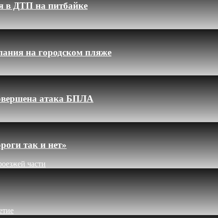
я в ДТП на питбайке
пания на городском пляже
 совершена атака БПЛА
роги так и нет»
роезжей части
етие