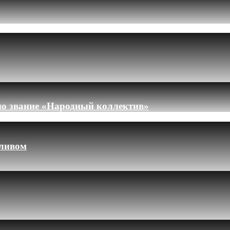
но звание «Народный коллектив»
пливом