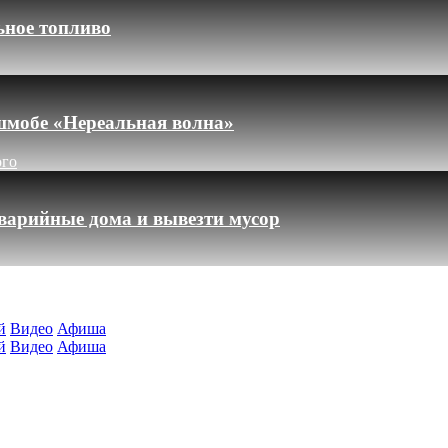
ьное топливо
шмобе «Нереальная волна»
ого
варийные дома и вывезти мусор
й
Видео
Афиша
й
Видео
Афиша