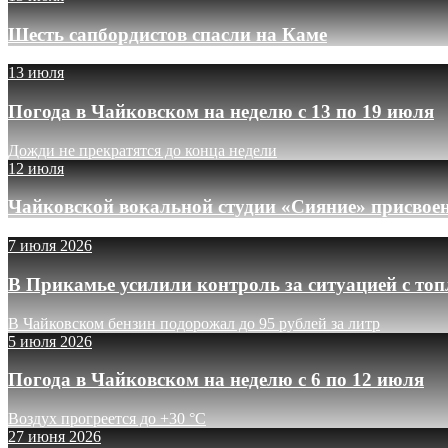
Шесть сапбордистов спасли на Каме
13 июля
Погода в Чайковском на неделю с 13 по 19 июля
Дожди не прекратятся до конца недели
12 июля
Чайковской вокальной студии «Сияние» присвое
7 июля 2026
В Прикамье усилили контроль за ситуацией с то
В Чайковском бензин подорожал до 95 рублей за литр
5 июля 2026
Погода в Чайковском на неделю с 6 по 12 июля
Воздух прогреется до +30 °C
27 июня 2026