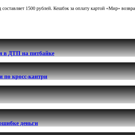
оставляет 1500 рублей. Кешбэк за оплату картой «Мир» возвраща
я в ДТП на питбайке
и по кросс-кантри
 ошибке деньги