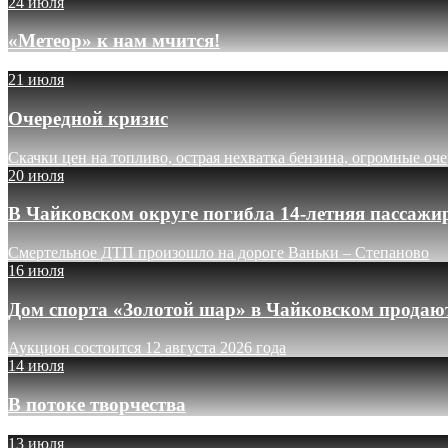
24 июля
«Метеор» к нам мчится!
21 июля
Очередной кризис
Скачки цен на топливо, острая нехватка бензина, огромные оч
20 июля
В Чайковском округе погибла 14-летняя пассажи
Смертельное ДТП произошло на дороге Ваньки – Степаново
16 июля
Дом спорта «Золотой шар» в Чайковском продают
Аукцион состоится 12 августа 2026 года
14 июля
В потоке творчества
13 июля