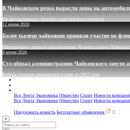
В Чайковском резко выросли цены на автомобил
На автозаправках «Лукойл» скапливаются очереди
12 июня 2026
Более тысячи чайковцев приняли участие во фле
Мероприятие открыло празднование 70-летие города Чайковск
8 июня 2026
Суд обязал администрацию Чайковского снести а
Работы должны завершиться в срок до 2027 года
О сайте
Реклама
Контакты
Все
Лента
Экономика
Общество
Спорт
Новости компани
Все
Лента
Экономика
Общество
Спорт
Новости компани
Предложить новость
Бесплатные объявления
×