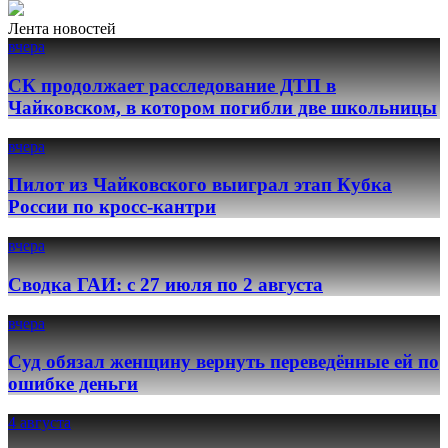
Лента новостей
вчера
СК продолжает расследование ДТП в
Чайковском, в котором погибли две школьницы
вчера
Пилот из Чайковского выиграл этап Кубка
России по кросс-кантри
вчера
Сводка ГАИ: с 27 июля по 2 августа
вчера
Суд обязал женщину вернуть переведённые ей по
ошибке деньги
4 августа