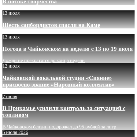
В потоке творчества
13 июля
Шесть сапбордистов спасли на Каме
13 июля
Погода в Чайковском на неделю с 13 по 19 июля
Дожди не прекратятся до конца недели
12 июля
Чайковской вокальной студии «Сияние»
присвоено звание «Народный коллектив»
7 июля
В Прикамье усилили контроль за ситуацией с
топливом
В Чайковском бензин подорожал до 95 рублей за литр
5 июля 2026