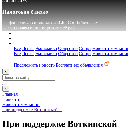
8 июня 2026
Налоговая близко
На фоне слухов о закрытии ИФНС в Чайковском
рассказываем о новом режиме её раб...
О сайте
Реклама
Контакты
Все
Лента
Экономика
Общество
Спорт
Новости компани
Все
Лента
Экономика
Общество
Спорт
Новости компани
Предложить новость
Бесплатные объявления
×
×
Главная
Новости
Новости компаний
При поддержке Воткинской ...
При поддержке Воткинской