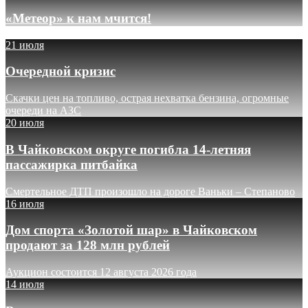
«Метеор» к нам мчится!
21 июля
Очередной кризис
Скачки цен на топливо, острая нехватка бензина, огромные
очереди на АЗС
20 июля
В Чайковском округе погибла 14-летняя
пассажирка питбайка
Смертельное ДТП произошло на дороге Ваньки – Степаново
16 июля
Дом спорта «Золотой шар» в Чайковском
продают за 128 млн рублей
Аукцион состоится 12 августа 2026 года
14 июля