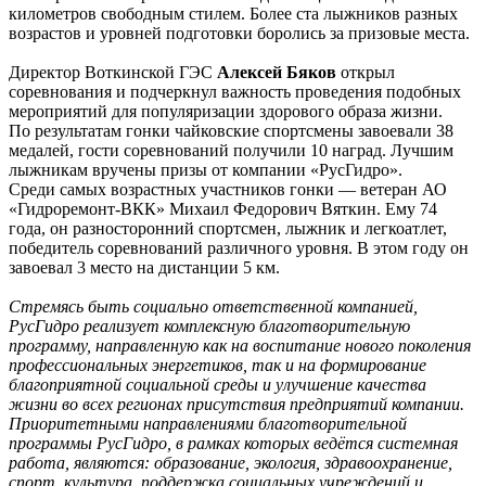
километров свободным стилем. Более ста лыжников разных
возрастов и уровней подготовки боролись за призовые места.
Директор Воткинской ГЭС
Алексей Бяков
открыл
соревнования и подчеркнул важность проведения подобных
мероприятий для популяризации здорового образа жизни.
По результатам гонки чайковские спортсмены завоевали 38
медалей, гости соревнований получили 10 наград. Лучшим
лыжникам вручены призы от компании «РусГидро».
Среди самых возрастных участников гонки — ветеран АО
«Гидроремонт-ВКК» Михаил Федорович Вяткин. Ему 74
года, он разносторонний спортсмен, лыжник и легкоатлет,
победитель соревнований различного уровня. В этом году он
завоевал 3 место на дистанции 5 км.
Стремясь быть социально ответственной компанией,
РусГидро реализует комплексную благотворительную
программу, направленную как на воспитание нового поколения
профессиональных энергетиков, так и на формирование
благоприятной социальной среды и улучшение качества
жизни во всех регионах присутствия предприятий компании.
Приоритетными направлениями благотворительной
программы РусГидро, в рамках которых ведётся системная
работа, являются: образование, экология, здравоохранение,
спорт, культура, поддержка социальных учреждений и