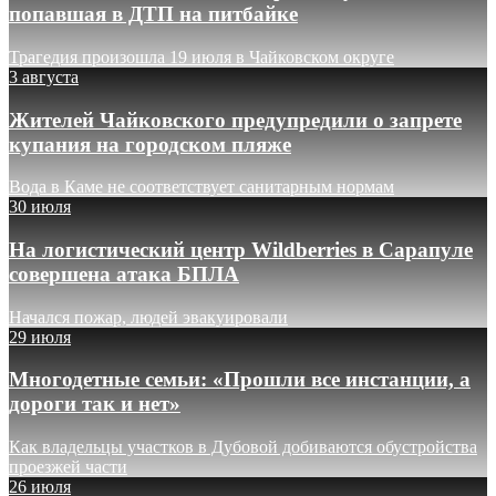
попавшая в ДТП на питбайке
Трагедия произошла 19 июля в Чайковском округе
3 августа
Жителей Чайковского предупредили о запрете
купания на городском пляже
Вода в Каме не соответствует санитарным нормам
30 июля
На логистический центр Wildberries в Сарапуле
совершена атака БПЛА
Начался пожар, людей эвакуировали
29 июля
Многодетные семьи: «Прошли все инстанции, а
дороги так и нет»
Как владельцы участков в Дубовой добиваются обустройства
проезжей части
26 июля