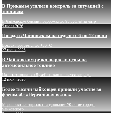
В Прикамье усилили контроль за ситуацией с
топливом
В Чайковском бензин подорожал до 95 рублей за литр
5 июля 2026
Погода в Чайковском на неделю с 6 по 12 июля
Воздух прогреется до +30 °C
27 июня 2026
В Чайковском резко выросли цены на
автомобильное топливо
На автозаправках «Лукойл» скапливаются очереди
12 июня 2026
Более тысячи чайковцев приняли участие во
флешмобе «Нереальная волна»
Мероприятие открыло празднование 70-летие города
Чайковского