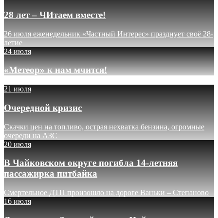
28 лет – ЧИтаем вместе!
26 июля еженедельник «Частный Интерес» празднует своё 28-
летие
24 июля
«Метеор» к нам мчится!
21 июля
Очередной кризис
Скачки цен на топливо, острая нехватка бензина, огромные
очереди на АЗС
20 июля
В Чайковском округе погибла 14-летняя
пассажирка питбайка
Смертельное ДТП произошло на дороге Ваньки – Степаново
16 июля