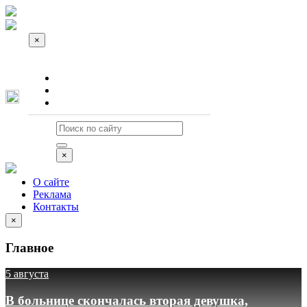
×
О сайте
Реклама
Контакты
×
О сайте
Реклама
Контакты
×
Главное
5 августа
В больнице скончалась вторая девушка,