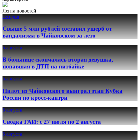
Лента новостей
сегодня
Свыше 5 млн рублей составил ущерб от
вандализма в Чайковском за лето
5 августа
В больнице скончалась вторая девушка,
попавшая в ДТП на питбайке
5 августа
Пилот из Чайковского выиграл этап Кубка
России по кросс-кантри
5 августа
Сводка ГАИ: с 27 июля по 2 августа
5 августа