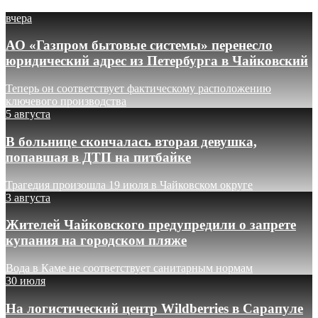
вчера
АО «Газпром бытовые системы» перенесло
юридический адрес из Петербурга в Чайковский
Теперь он соответствует фактическому расположению
ключевого производства
5 августа
В больнице скончалась вторая девушка,
попавшая в ДТП на питбайке
Трагедия произошла 19 июля в Чайковском округе
3 августа
Жителей Чайковского предупредили о запрете
купания на городском пляже
Вода в Каме не соответствует санитарным нормам
30 июля
На логистический центр Wildberries в Сарапуле