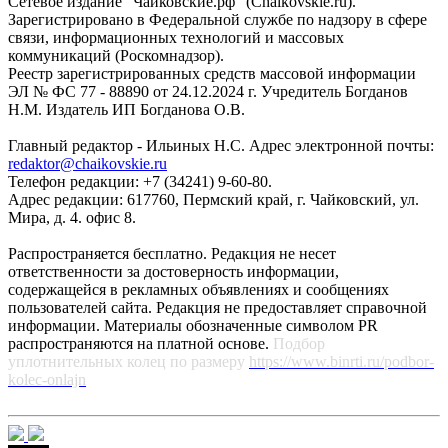
Сетевое издание "Чайковские.рф" (Chaikovskie.ru).
Зарегистрировано в Федеральной службе по надзору в сфере
связи, информационных технологий и массовых
коммуникаций (Роскомнадзор).
Реестр зарегистрированных средств массовой информации
ЭЛ № ФС 77 - 88890 от 24.12.2024 г. Учредитель Богданов
Н.М. Издатель ИП Богданова О.В.
Главный редактор - Ильиных Н.С. Адрес электронной почты:
redaktor@chaikovskie.ru
Телефон редакции: +7 (34241) 9-60-80.
Адрес редакции: 617760, Пермский край, г. Чайковский, ул.
Мира, д. 4. офис 8.
Распространяется бесплатно. Редакция не несет
ответственности за достоверность информации,
содержащейся в рекламных объявлениях и сообщениях
пользователей сайта. Редакция не предоставляет справочной
информации. Материалы обозначенные символом PR
распространяются на платной основе.
Подбор
уплотнительных колец по размеру
https://www.binrti.ru/podbor-
kolec-onlajn