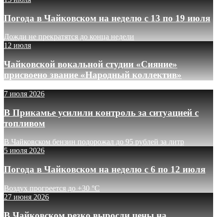
Погода в Чайковском на неделю с 13 по 19 июля
Дожди не прекратятся до конца недели
12 июля
Чайковской вокальной студии «Сияние»
присвоено звание «Народный коллектив»
7 июля 2026
В Прикамье усилили контроль за ситуацией с
топливом
В Чайковском бензин подорожал до 95 рублей за литр
5 июля 2026
Погода в Чайковском на неделю с 6 по 12 июля
Воздух прогреется до +30 °C
27 июня 2026
В Чайковском резко выросли цены на