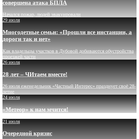
совершена атака БПЛА
Начался пожар, людей эвакуировали
29 июля
Многодетные семьи: «Прошли все инстанции, а
дороги так и нет»
Как владельцы участков в Дубовой добиваются обустройства
проезжей части
26 июля
28 лет – ЧИтаем вместе!
26 июля еженедельник «Частный Интерес» празднует своё 28-
летие
24 июля
«Метеор» к нам мчится!
21 июля
Очередной кризис