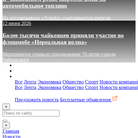
автомобильное топливо
На автозаправках «Лукойл» скапливаются очереди
12 июня 2026
Более тысячи чайковцев приняли участие во
флешмобе «Нереальная волна»
Мероприятие открыло празднование 70-летие города
Чайковского
О сайте
Реклама
Контакты
Все
Лента
Экономика
Общество
Спорт
Новости компани
Все
Лента
Экономика
Общество
Спорт
Новости компани
Предложить новость
Бесплатные объявления
×
×
Главная
Новости