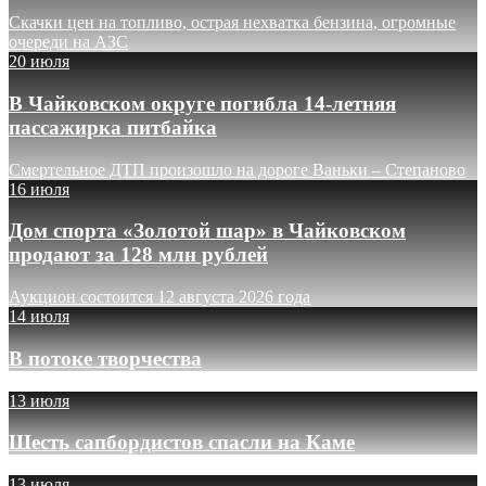
Скачки цен на топливо, острая нехватка бензина, огромные
очереди на АЗС
20 июля
В Чайковском округе погибла 14-летняя
пассажирка питбайка
Смертельное ДТП произошло на дороге Ваньки – Степаново
16 июля
Дом спорта «Золотой шар» в Чайковском
продают за 128 млн рублей
Аукцион состоится 12 августа 2026 года
14 июля
В потоке творчества
13 июля
Шесть сапбордистов спасли на Каме
13 июля