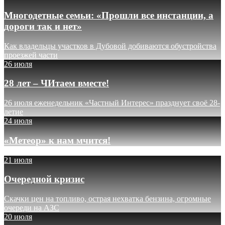
Многодетные семьи: «Прошли все инстанции, а
дороги так и нет»
Как владельцы участков в Дубовой добиваются обустройства
проезжей части
26 июля
28 лет – ЧИтаем вместе!
26 июля еженедельник «Частный Интерес» празднует своё 28-
летие
24 июля
«Метеор» к нам мчится!
21 июля
Очередной кризис
Скачки цен на топливо, острая нехватка бензина, огромные
очереди на АЗС
20 июля