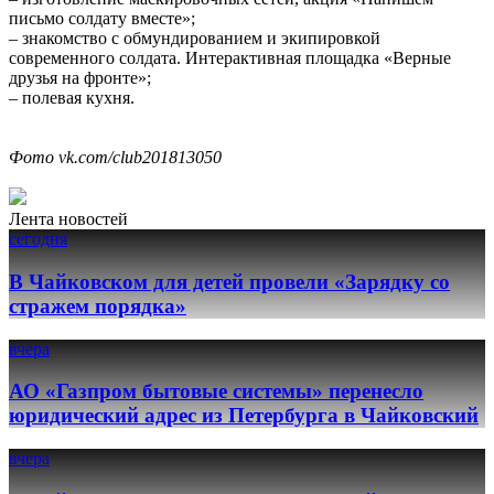
письмо солдату вместе»;
– знакомство с обмундированием и экипировкой
современного солдата. Интерактивная площадка «Верные
друзья на фронте»;
– полевая кухня.
Фото vk.com/club201813050
Лента новостей
сегодня
В Чайковском для детей провели «Зарядку со
стражем порядка»
вчера
АО «Газпром бытовые системы» перенесло
юридический адрес из Петербурга в Чайковский
вчера