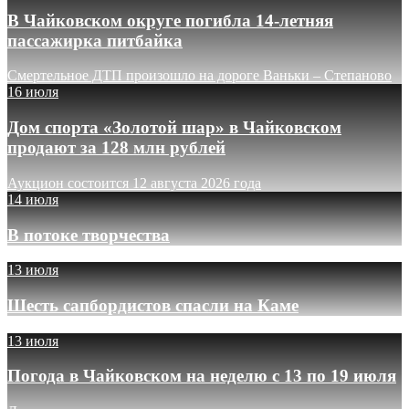
В Чайковском округе погибла 14-летняя
пассажирка питбайка
Смертельное ДТП произошло на дороге Ваньки – Степаново
16 июля
Дом спорта «Золотой шар» в Чайковском
продают за 128 млн рублей
Аукцион состоится 12 августа 2026 года
14 июля
В потоке творчества
13 июля
Шесть сапбордистов спасли на Каме
13 июля
Погода в Чайковском на неделю с 13 по 19 июля