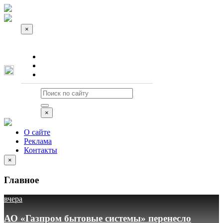
×
О сайте
Реклама
Контакты
×
О сайте
Реклама
Контакты
×
Главное
вчера
АО «Газпром бытовые системы» перенесло