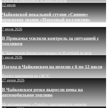
Дожди не прекратятся до конца недели
12 июля
Чайковской вокальной студии «Сияние»
присвоено звание «Народный коллектив»
7 июля 2026
В Прикамье усилили контроль за ситуацией с
топливом
В Чайковском бензин подорожал до 95 рублей за литр
5 июля 2026
Погода в Чайковском на неделю с 6 по 12 июля
Воздух прогреется до +30 °C
27 июня 2026
В Чайковском резко выросли цены на
автомобильное топливо
На автозаправках «Лукойл» скапливаются очереди