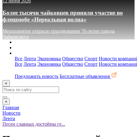
12 июня 2026
Более тысячи чайковцев приняли участие во
флешмобе «Нереальная волна»
Мероприятие открыло празднование 70-летие города
Чайковского
О сайте
Реклама
Контакты
Все
Лента
Экономика
Общество
Спорт
Новости компани
Все
Лента
Экономика
Общество
Спорт
Новости компани
Предложить новость
Бесплатные объявления
×
×
Главная
Новости
Лента
Песен славных достойны ге...