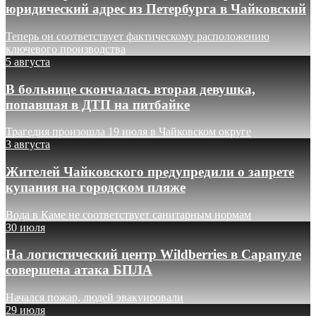
юридический адрес из Петербурга в Чайковский
Теперь он соответствует фактическому расположению
ключевого производства
5 августа
В больнице скончалась вторая девушка,
попавшая в ДТП на питбайке
Трагедия произошла 19 июля в Чайковском округе
3 августа
Жителей Чайковского предупредили о запрете
купания на городском пляже
Вода в Каме не соответствует санитарным нормам
30 июля
На логистический центр Wildberries в Сарапуле
совершена атака БПЛА
Начался пожар, людей эвакуировали
29 июля