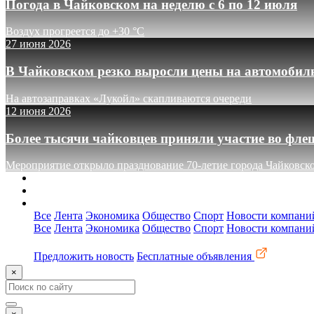
Погода в Чайковском на неделю с 6 по 12 июля
Воздух прогреется до +30 °C
27 июня 2026
В Чайковском резко выросли цены на автомобил
На автозаправках «Лукойл» скапливаются очереди
12 июня 2026
Более тысячи чайковцев приняли участие во фле
Мероприятие открыло празднование 70-летие города Чайковск
О сайте
Реклама
Контакты
Все
Лента
Экономика
Общество
Спорт
Новости компани
Все
Лента
Экономика
Общество
Спорт
Новости компани
Предложить новость
Бесплатные объявления
×