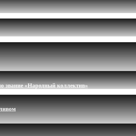
но звание «Народный коллектив»
пливом