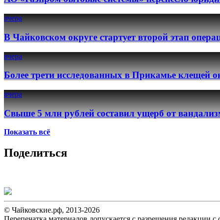
вчера
В Чайковском округе стартует второй этап опер
вчера
Более трети исследованных в Прикамье клещей о
вчера
Свыше 5 млн рублей составил ущерб от вандализ
Показать всё
Поделиться
© Чайковские.рф, 2013-2026
Перепечатка материалов допускается с разрешения редакции с о