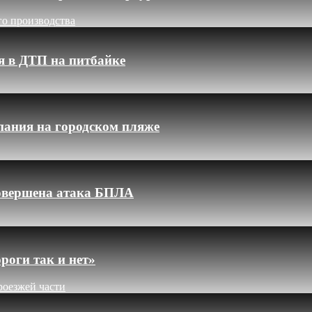
го производства
я в ДТП на питбайке
пания на городском пляже
 совершена атака БПЛА
роги так и нет»
роезжей части