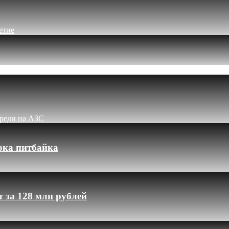
етие
ереди на АЗС
рка питбайка
 за 128 млн рублей