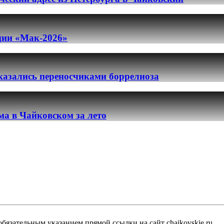
ации «Мак-2026»
казались переносчиками боррелиоза
ма в Чайковском за лето
бязательным указанием прямой ссылки на сайт chaikovskie.ru