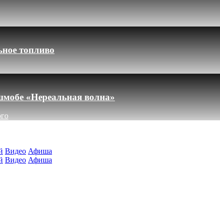
ьное топливо
шмобе «Нереальная волна»
ого
й
Видео
Афиша
й
Видео
Афиша