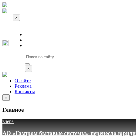
×
О сайте
Реклама
Контакты
×
О сайте
Реклама
Контакты
×
Главное
вчера
АО «Газпром бытовые системы» перенесло юридич