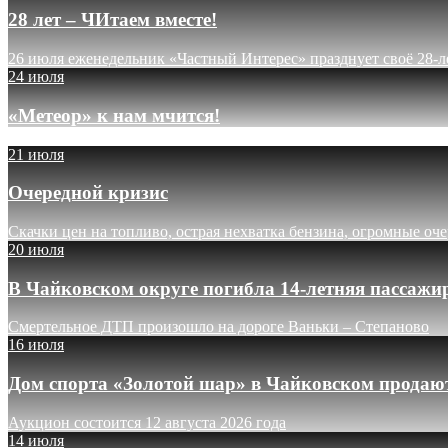
28 лет – ЧИтаем вместе!
26 июля еженедельник «Частный Интерес» празднует своё 28-л
24 июля
«Метеор» к нам мчится!
21 июля
Очередной кризис
Скачки цен на топливо, острая нехватка бензина, огромные оч
20 июля
В Чайковском округе погибла 14-летняя пассажи
Смертельное ДТП произошло на дороге Ваньки – Степаново
16 июля
Дом спорта «Золотой шар» в Чайковском продают
Аукцион состоится 12 августа 2026 года
14 июля