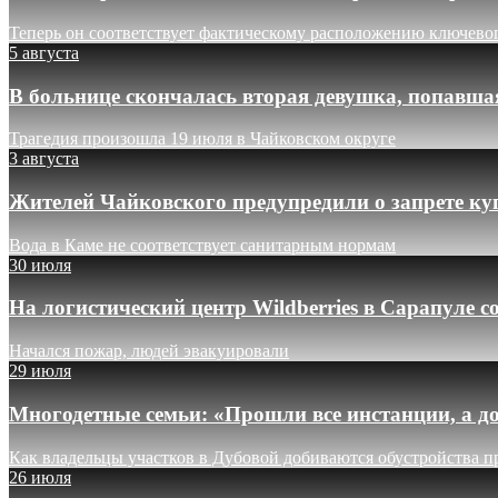
Теперь он соответствует фактическому расположению ключево
5 августа
В больнице скончалась вторая девушка, попавша
Трагедия произошла 19 июля в Чайковском округе
3 августа
Жителей Чайковского предупредили о запрете ку
Вода в Каме не соответствует санитарным нормам
30 июля
На логистический центр Wildberries в Сарапуле
Начался пожар, людей эвакуировали
29 июля
Многодетные семьи: «Прошли все инстанции, а до
Как владельцы участков в Дубовой добиваются обустройства п
26 июля