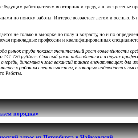
 будущим работодателям во вторник и среду, а в воскресенье пр
цами по поиску работы. Интерес возрастает летом и осенью. В 
дается не только в выборке по полу и возрасту, но и по опреде
лючая прикладные профессии и квалифицированных специалисто
ода рынок труда показал значительный рост вовлечённости сред
о 141 726 руб/мес. Сильный рост наблюдается и в других профе
ю очередь, динамика числа вакансий также впечатляющая: для из
ерес к рабочим специальностям, в которых наблюдается высок
то Работы.
ражем порядка»
еский адрес из Петербурга в Чайковский