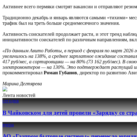
Активнее всего пермяки смотрят вакансии и отправляют резюме
Традиционно декабрь и январь являются самыми «тихими» меся
трафик был на треть больше среднемесячного значения.
Активность соискателей продолжает расти, и этот тренд наблю
инициативности соискателей по различным направлениям, вк
«По данным Авито Работы, в период с февраля по март 2026 г
увеличилось на 138%, а среднее зарплатное ожидание составил
417 руб/мес, а сортировщики — на 80% (73 162 руб/мес). В сво
электромонтеров — на 130%. Это подтверждает растущий инт
прокомментировал
Роман Губанов
, директор по развитию Ави
Марина Дегтярева
Лента новостей
сегодня
В Чайковском для детей провели «Зарядку со ст
вчера
АО «Газпром бытовые системы» перенесло юридич