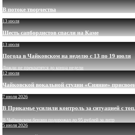
В потоке творчества
13 июля
Шесть сапбордистов спасли на Каме
13 июля
Погода в Чайковском на неделю с 13 по 19 июля
Дожди не прекратятся до конца недели
12 июля
Чайковской вокальной студии «Сияние» присвое
7 июля 2026
В Прикамье усилили контроль за ситуацией с то
В Чайковском бензин подорожал до 95 рублей за литр
5 июля 2026