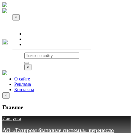
×
О сайте
Реклама
Контакты
×
О сайте
Реклама
Контакты
×
Главное
7 августа
АО «Газпром бытовые системы» перенесло