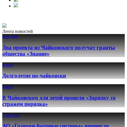
Лента новостей
сегодня
Два проекта из Чайковского получат гранты
общества «Знание»
вчера
Долголетие по-чайковски
вчера
В Чайковском для детей провели «Зарядку со
стражем порядка»
7 августа
АО «Газпром бытовые системы» перенесло