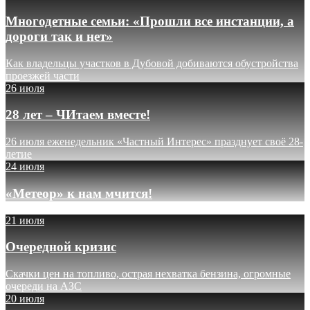
Многодетные семьи: «Прошли все инстанции, а
дороги так и нет»
Как владельцы участков в Дубовой добиваются обустройства
проезжей части
26 июля
28 лет – ЧИтаем вместе!
26 июля еженедельник «Частный Интерес» празднует своё 28-
летие
24 июля
«Метеор» к нам мчится!
21 июля
Очередной кризис
Скачки цен на топливо, острая нехватка бензина, огромные
очереди на АЗС
20 июля