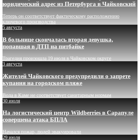
юридический адрес из Петербурга в Чайковский
Теперь он соответствует фактическому расположению
ключевого производства
5 августа
В больнице скончалась вторая девушка,
попавшая в ДТП на питбайке
Трагедия произошла 19 июля в Чайковском округе
3 августа
Жителей Чайковского предупредили о запрете
купания на городском пляже
Вода в Каме не соответствует санитарным нормам
30 июля
На логистический центр Wildberries в Сарапуле
совершена атака БПЛА
Начался пожар, людей эвакуировали
29 июля