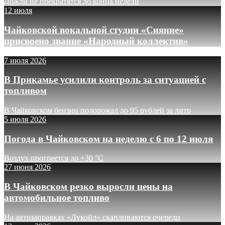
Дожди не прекратятся до конца недели
12 июля
Чайковской вокальной студии «Сияние»
присвоено звание «Народный коллектив»
7 июля 2026
В Прикамье усилили контроль за ситуацией с
топливом
В Чайковском бензин подорожал до 95 рублей за литр
5 июля 2026
Погода в Чайковском на неделю с 6 по 12 июля
Воздух прогреется до +30 °C
27 июня 2026
В Чайковском резко выросли цены на
автомобильное топливо
На автозаправках «Лукойл» скапливаются очереди