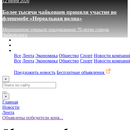
12 июня 2026
Более тысячи чайковцев приняли участие во
флешмобе «Нереальная волна»
Мероприятие открыло празднование 70-летие города
Чайковского
О сайте
Реклама
Контакты
Все
Лента
Экономика
Общество
Спорт
Новости компани
Все
Лента
Экономика
Общество
Спорт
Новости компани
Предложить новость
Бесплатные объявления
×
×
Главная
Новости
Лента
Объявлены победители конк...