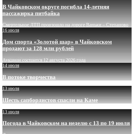
В Чайковском округе погибла 14-летняя
пассажирка питбайка
Смертельное ДТП произошло на дороге Ваньки – Степаново
16 июля
Дом спорта «Золотой шар» в Чайковском
продают за 128 млн рублей
Аукцион состоится 12 августа 2026 года
14 июля
В потоке творчества
13 июля
Шесть сапбордистов спасли на Каме
13 июля
Погода в Чайковском на неделю с 13 по 19 июля